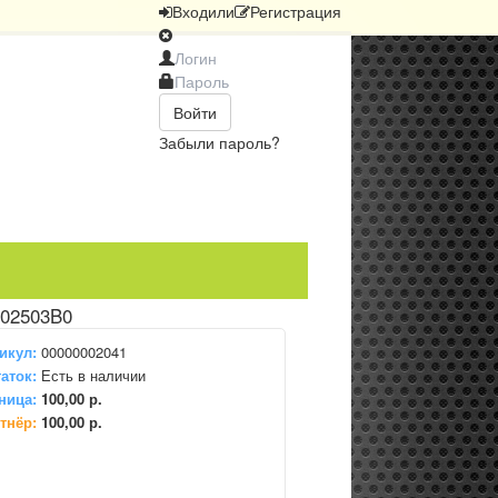
Вход
или
Регистрация
Войти
Забыли пароль?
 02503B0
икул:
00000002041
аток:
Есть в наличии
ница:
100,00 р.
тнёр:
100,00 р.