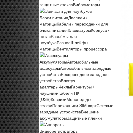
защитные стекла
Вибромоторы
Запчасти для ноутбуков
Блоки питания
Дисплеи /
матрицы
Кабели / переходники для
блока питания
Клавиатуры
Корпуса /
петли
Разъёмы для
ноутбука
Разное
Шлейфы
матрицы
Вентиляторы процессора
Аксессуары
Аккумуляторы
Автомобильные
аксесуары
Автомобильные зарядные
устройства
Беспроводное зарядное
устройство
Блютуз
адаптеры
Чехлы
Гарнитуры /
наушники
Кабели ПК
(USB)
Коврики
Монопод для
селфи
Переходники SIM-карт
Сетевые
зарядные устройства
Внешние
аккумуляторы
Защитные плёнки
Аппараты
Видеорегистраторы