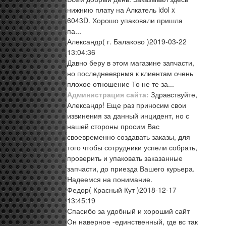
нижнию плату на Алкатель idol x
6043D. Хорошо упаковали пришла
па...
Александр
( г. Балаково )
2019-03-22
13:04:36
Давно беру в этом магазине запчасти,
но последнееврнмя к клиентам очень
плохое отношение То не те за...
Администрация сайта:
Здравствуйте,
Александр! Еще раз приносим свои
извинения за данный инцидент, но с
нашей стороны просим Вас
своевременно создавать заказы, для
того чтобы сотрудники успели собрать,
проверить и упаковать заказанные
запчасти, до приезда Вашего курьера.
Надеемся на понимание.
Федор
( Красный Кут )
2018-12-17
13:45:19
Спасибо за удобный и хороший сайт
Он наверное -единственный, где вс так