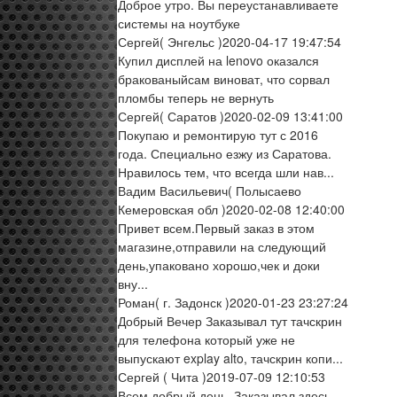
Доброе утро. Вы переустанавливаете
системы на ноутбуке
Сергей
( Энгельс )
2020-04-17 19:47:54
Купил дисплей на lenovo оказался
бракованыйсам виноват, что сорвал
пломбы теперь не вернуть
Сергей
( Саратов )
2020-02-09 13:41:00
Покупаю и ремонтирую тут с 2016
года. Специально езжу из Саратова.
Нравилось тем, что всегда шли нав...
Вадим Васильевич
( Полысаево
Кемеровская обл )
2020-02-08 12:40:00
Привет всем.Первый заказ в этом
магазине,отправили на следующий
день,упаковано хорошо,чек и доки
вну...
Роман
( г. Задонск )
2020-01-23 23:27:24
Добрый Вечер Заказывал тут тачскрин
для телефона который уже не
выпускают explay alto, тачскрин копи...
Сергей
( Чита )
2019-07-09 12:10:53
Всем добрый день. Заказывал здесь