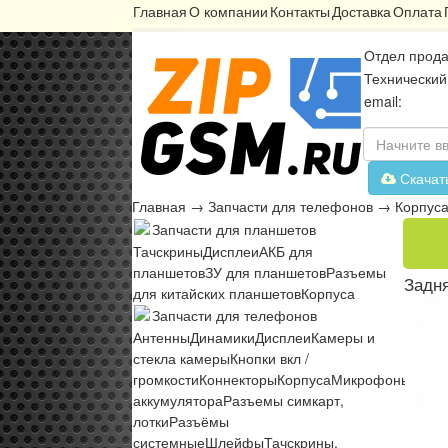
Главная
О компании
Контакты
Доставка
Оплата
Отдел прода
Технический
email:
Скачат
Главная
→
Запчасти для телефонов
→
Корпус
Запчасти для планшетов
Тачскрины
Дисплеи
АКБ для
планшетов
ЗУ для планшетов
Разъемы
Задня
для китайских планшетов
Корпуса
Запчасти для телефонов
Антенны
Динамики
Дисплеи
Камеры и
стекла камеры
Кнопки вкл /
громкости
Коннекторы
Корпуса
Микрофоны
Микр
аккумулятора
Разъемы симкарт,
лотки
Разъёмы
системные
Шлейфы
Тачскрины,