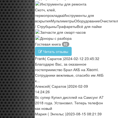
Инструменты для ремонта
Скотч, клей,
термопрокладка
Инструменты для
вскрытия
Мультиметры
Оборудование
Очистите
/ Струбцыны
Трафареты
Всё для пайки
Запчасти для смарт-часов
Доноры с разбора
Гостевая книга
92
Читать отзывы
Frank
( Саратов )
2024-02-12 23:45:32
Благодарю Вас, за оказанное
гостеприимство Брал АКБ на Xiaomi.
Сотрудники вежливые, спасибо им АКБ
к...
Алексей
( Саратов )
2024-02-09
14:24:26
Вс супер Купил дисплей на Самсунг А7
2018 года. Установил. Теперь телефон
как новый
Мария
( Энгельс )
2023-08-15 08:21:39