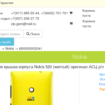
Гарантия
Корзина
ж:
+7(917) 985-55-44, +7(8452) 701-701
пуста
 отдел:
+7(937) 258-37-75
Корзина
zip-gsm@mail.ru
пуста
Поиск
ь прайс
а
→
Nokia
→
id00000002041
Nokia
я крышка корпуса Nokia 520 (желтый) оригинал АСЦ p/n
Арт
Ост
Роз
осхемы
Платы
Разъёмы
Пар