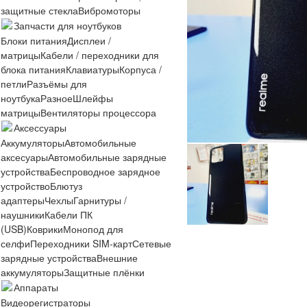
защитные стекла
Вибромоторы
Запчасти для ноутбуков
Блоки питания
Дисплеи /
матрицы
Кабели / переходники для
блока питания
Клавиатуры
Корпуса /
петли
Разъёмы для
ноутбука
Разное
Шлейфы
матрицы
Вентиляторы процессора
Аксессуары
Аккумуляторы
Автомобильные
аксесуары
Автомобильные зарядные
устройства
Беспроводное зарядное
устройство
Блютуз
адаптеры
Чехлы
Гарнитуры /
наушники
Кабели ПК
(USB)
Коврики
Монопод для
селфи
Переходники SIM-карт
Сетевые
зарядные устройства
Внешние
аккумуляторы
Защитные плёнки
Аппараты
Видеорегистраторы