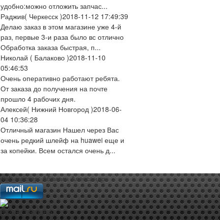
удобно:можно отложить запчас...
Раджив
( Черкесск )
2018-11-12 17:49:39
Делаю заказ в этом магазине уже 4-й
раз, первые 3-и раза было вс отлично
Обработка заказа быстрая, п...
Николай
( Балаково )
2018-11-10
05:46:53
Очень оперативно работают ребята.
От заказа до получения на почте
прошло 4 рабочих дня.
Алексей
( Нижний Новгород )
2018-06-
04 10:36:28
Отличный магазин Нашел через Вас
очень редкий шлейф на huawei еще и
за копейки. Всем остался очень д...
web-мастер:
Аблизин Александр