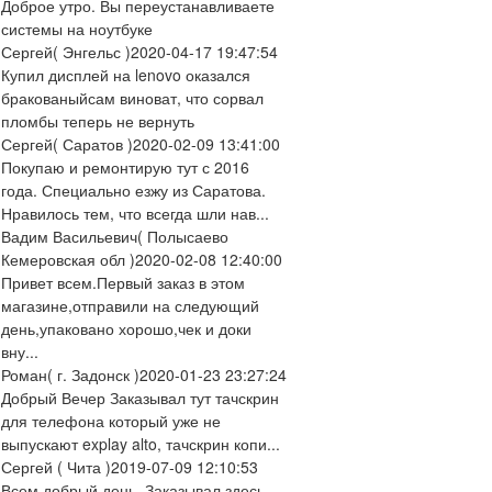
Доброе утро. Вы переустанавливаете
системы на ноутбуке
Сергей
( Энгельс )
2020-04-17 19:47:54
Купил дисплей на lenovo оказался
бракованыйсам виноват, что сорвал
пломбы теперь не вернуть
Сергей
( Саратов )
2020-02-09 13:41:00
Покупаю и ремонтирую тут с 2016
года. Специально езжу из Саратова.
Нравилось тем, что всегда шли нав...
Вадим Васильевич
( Полысаево
Кемеровская обл )
2020-02-08 12:40:00
Привет всем.Первый заказ в этом
магазине,отправили на следующий
день,упаковано хорошо,чек и доки
вну...
Роман
( г. Задонск )
2020-01-23 23:27:24
Добрый Вечер Заказывал тут тачскрин
для телефона который уже не
выпускают explay alto, тачскрин копи...
Сергей
( Чита )
2019-07-09 12:10:53
Всем добрый день. Заказывал здесь