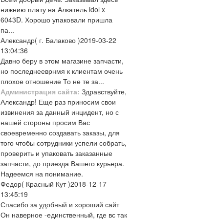
нижнию плату на Алкатель idol x
6043D. Хорошо упаковали пришла
па...
Александр
( г. Балаково )
2019-03-22
13:04:36
Давно беру в этом магазине запчасти,
но последнееврнмя к клиентам очень
плохое отношение То не те за...
Администрация сайта:
Здравствуйте,
Александр! Еще раз приносим свои
извинения за данный инцидент, но с
нашей стороны просим Вас
своевременно создавать заказы, для
того чтобы сотрудники успели собрать,
проверить и упаковать заказанные
запчасти, до приезда Вашего курьера.
Надеемся на понимание.
Федор
( Красный Кут )
2018-12-17
13:45:19
Спасибо за удобный и хороший сайт
Он наверное -единственный, где вс так