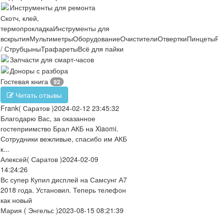
Инструменты для ремонта
Скотч, клей,
термопрокладка
Инструменты для
вскрытия
Мультиметры
Оборудование
Очистители
Отвертки
Пинцеты
/ Струбцыны
Трафареты
Всё для пайки
Запчасти для смарт-часов
Доноры с разбора
Гостевая книга
92
Читать отзывы
Frank
( Саратов )
2024-02-12 23:45:32
Благодарю Вас, за оказанное
гостеприимство Брал АКБ на Xiaomi.
Сотрудники вежливые, спасибо им АКБ
к...
Алексей
( Саратов )
2024-02-09
14:24:26
Вс супер Купил дисплей на Самсунг А7
2018 года. Установил. Теперь телефон
как новый
Мария
( Энгельс )
2023-08-15 08:21:39