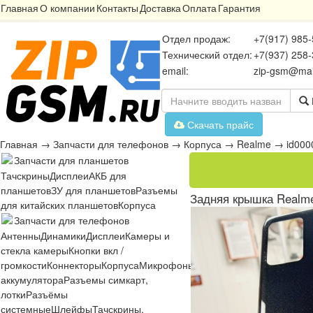
Главная
О компании
Контакты
Доставка
Оплата
Гарантия
Отдел продаж:
+7(917) 985-
Технический отдел:
+7(937) 258-
email:
zip-gsm@mai
Скачать прайс
Главная
→
Запчасти для телефонов
→
Корпуса
→
Realme
→
id00
Запчасти для планшетов
Тачскрины
Дисплеи
АКБ для
планшетов
ЗУ для планшетов
Разъемы
Задняя крышка Realme
для китайских планшетов
Корпуса
Запчасти для телефонов
Антенны
Динамики
Дисплеи
Камеры и
стекла камеры
Кнопки вкл /
громкости
Коннекторы
Корпуса
Микрофоны
Микросхемы
Платы
Разъё
аккумулятора
Разъемы симкарт,
лотки
Разъёмы
системные
Шлейфы
Тачскрины,