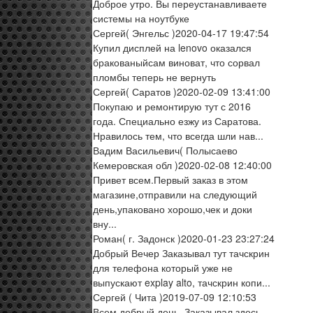
Доброе утро. Вы переустанавливаете
системы на ноутбуке
Сергей
( Энгельс )
2020-04-17 19:47:54
Купил дисплей на lenovo оказался
бракованыйсам виноват, что сорвал
пломбы теперь не вернуть
Сергей
( Саратов )
2020-02-09 13:41:00
Покупаю и ремонтирую тут с 2016
года. Специально езжу из Саратова.
Нравилось тем, что всегда шли нав...
Вадим Васильевич
( Полысаево
Кемеровская обл )
2020-02-08 12:40:00
Привет всем.Первый заказ в этом
магазине,отправили на следующий
день,упаковано хорошо,чек и доки
вну...
Роман
( г. Задонск )
2020-01-23 23:27:24
Добрый Вечер Заказывал тут тачскрин
для телефона который уже не
выпускают explay alto, тачскрин копи...
Сергей
( Чита )
2019-07-09 12:10:53
Всем добрый день. Заказывал здесь