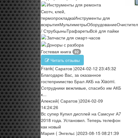
Инструменты для ремонта
Скотч, клей,
термопрокладка
Инструменты для
вскрытия
Мультиметры
Оборудование
Очистите
/ Струбцыны
Трафареты
Всё для пайки
Запчасти для смарт-часов
Доноры с разбора
Гостевая книга
92
Читать отзывы
Frank
( Саратов )
2024-02-12 23:45:32
Благодарю Вас, за оказанное
гостеприимство Брал АКБ на Xiaomi.
Сотрудники вежливые, спасибо им АКБ
к...
Алексей
( Саратов )
2024-02-09
14:24:26
Вс супер Купил дисплей на Самсунг А7
2018 года. Установил. Теперь телефон
как новый
Мария
( Энгельс )
2023-08-15 08:21:39