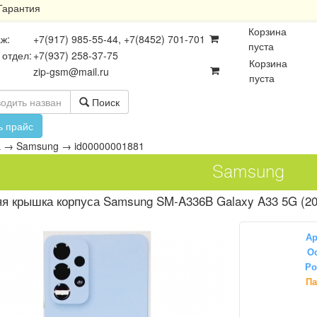
Гарантия
Корзина
ж:
+7(917) 985-55-44, +7(8452) 701-701
пуста
 отдел:
+7(937) 258-37-75
Корзина
zip-gsm@mail.ru
пуста
Поиск
ь прайс
а
→
Samsung
→
id00000001881
Samsung
я крышка корпуса Samsung SM-A336B Galaxy A33 5G (20
Ар
Ос
Ро
осхемы
Платы
Разъёмы
Па