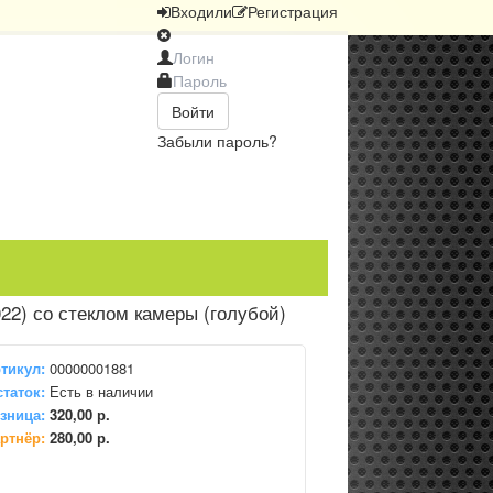
Вход
или
Регистрация
Войти
Забыли пароль?
22) со стеклом камеры (голубой)
тикул:
00000001881
таток:
Есть в наличии
зница:
320,00 р.
ртнёр:
280,00 р.