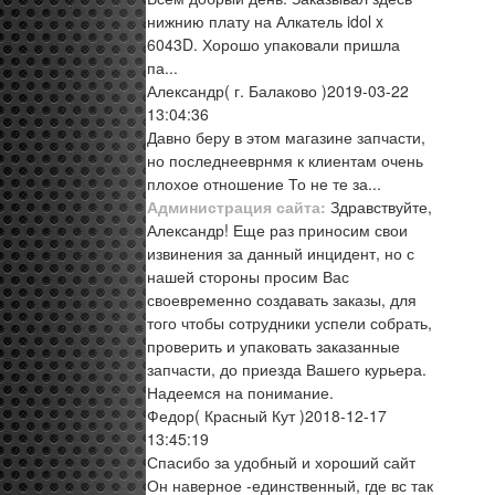
нижнию плату на Алкатель idol x
6043D. Хорошо упаковали пришла
па...
Александр
( г. Балаково )
2019-03-22
13:04:36
Давно беру в этом магазине запчасти,
но последнееврнмя к клиентам очень
плохое отношение То не те за...
Администрация сайта:
Здравствуйте,
Александр! Еще раз приносим свои
извинения за данный инцидент, но с
нашей стороны просим Вас
своевременно создавать заказы, для
того чтобы сотрудники успели собрать,
проверить и упаковать заказанные
запчасти, до приезда Вашего курьера.
Надеемся на понимание.
Федор
( Красный Кут )
2018-12-17
13:45:19
Спасибо за удобный и хороший сайт
Он наверное -единственный, где вс так