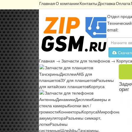
Главная
О компании
Контакты
Доставка
Оплата
Отдел прода
Технический
email:
Скачат
Главная
→
Запчасти для телефонов
→
Корпус
Запчасти для планшетов
Тачскрины
Дисплеи
АКБ для
планшетов
ЗУ для планшетов
Разъемы
Задня
для китайских планшетов
Корпуса
ориг
Запчасти для телефонов
Антенны
Динамики
Дисплеи
Камеры и
стекла камеры
Кнопки вкл /
громкости
Коннекторы
Корпуса
Микрофоны
Микр
аккумулятора
Разъемы симкарт,
лотки
Разъёмы
системные
Шлейфы
Тачскрины,