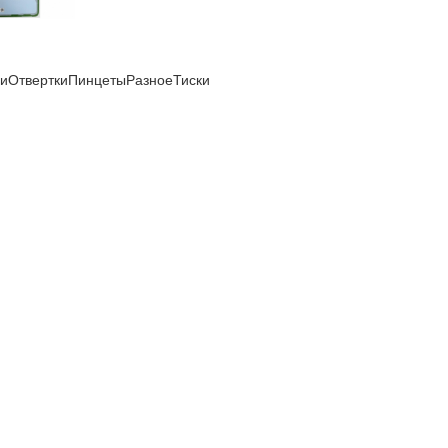
ли
Отвертки
Пинцеты
Разное
Тиски