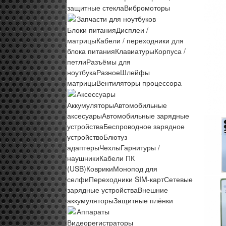
защитные стекла
Вибромоторы
Запчасти для ноутбуков
Блоки питания
Дисплеи /
матрицы
Кабели / переходники для
блока питания
Клавиатуры
Корпуса /
петли
Разъёмы для
ноутбука
Разное
Шлейфы
матрицы
Вентиляторы процессора
Аксессуары
Аккумуляторы
Автомобильные
аксесуары
Автомобильные зарядные
устройства
Беспроводное зарядное
устройство
Блютуз
адаптеры
Чехлы
Гарнитуры /
наушники
Кабели ПК
(USB)
Коврики
Монопод для
селфи
Переходники SIM-карт
Сетевые
зарядные устройства
Внешние
аккумуляторы
Защитные плёнки
Аппараты
Видеорегистраторы