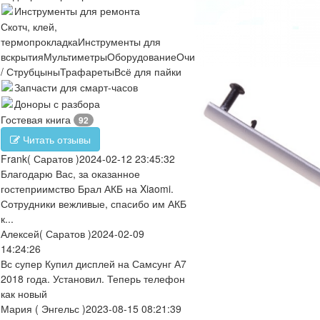
Инструменты для ремонта
Скотч, клей,
термопрокладка
Инструменты для
вскрытия
Мультиметры
Оборудование
Очистители
Отвертки
Пинцеты
/ Струбцыны
Трафареты
Всё для пайки
Запчасти для смарт-часов
Доноры с разбора
Гостевая книга
92
Читать отзывы
Frank
( Саратов )
2024-02-12 23:45:32
Благодарю Вас, за оказанное
гостеприимство Брал АКБ на Xiaomi.
Сотрудники вежливые, спасибо им АКБ
к...
Алексей
( Саратов )
2024-02-09
14:24:26
Вс супер Купил дисплей на Самсунг А7
2018 года. Установил. Теперь телефон
как новый
Мария
( Энгельс )
2023-08-15 08:21:39