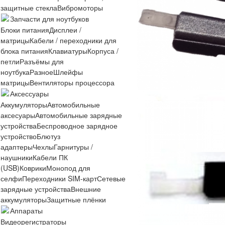
защитные стекла
Вибромоторы
Запчасти для ноутбуков
Блоки питания
Дисплеи /
матрицы
Кабели / переходники для
блока питания
Клавиатуры
Корпуса /
петли
Разъёмы для
ноутбука
Разное
Шлейфы
матрицы
Вентиляторы процессора
Аксессуары
Аккумуляторы
Автомобильные
аксесуары
Автомобильные зарядные
устройства
Беспроводное зарядное
устройство
Блютуз
адаптеры
Чехлы
Гарнитуры /
наушники
Кабели ПК
(USB)
Коврики
Монопод для
селфи
Переходники SIM-карт
Сетевые
зарядные устройства
Внешние
аккумуляторы
Защитные плёнки
Аппараты
Видеорегистраторы