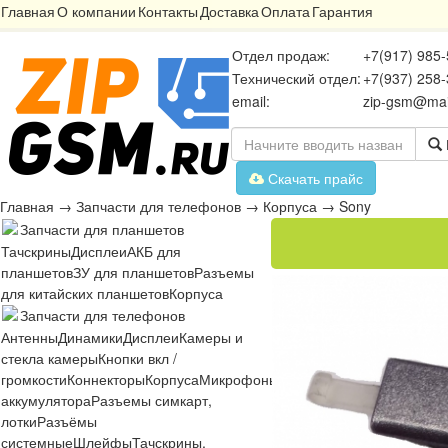
Главная
О компании
Контакты
Доставка
Оплата
Гарантия
Отдел продаж:
+7(917) 985-
Технический отдел:
+7(937) 258-
email:
zip-gsm@mai
Скачать прайс
Главная
→
Запчасти для телефонов
→
Корпуса
→
Sony
Запчасти для планшетов
Тачскрины
Дисплеи
АКБ для
планшетов
ЗУ для планшетов
Разъемы
для китайских планшетов
Корпуса
Запчасти для телефонов
Антенны
Динамики
Дисплеи
Камеры и
стекла камеры
Кнопки вкл /
громкости
Коннекторы
Корпуса
Микрофоны
Микросхемы
Платы
Разъё
аккумулятора
Разъемы симкарт,
лотки
Разъёмы
системные
Шлейфы
Тачскрины,