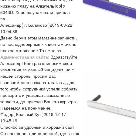
нижнию плату на Алкатель idol x
6043D. Хорошо упаковали пришла
па...
Александр
( г. Балаково )
2019-03-22
13:04:36
Давно беру в этом магазине запчасти,
но последнееврнмя к клиентам очень
плохое отношение То не те за...
Администрация сайта:
Здравствуйте,
Александр! Еще раз приносим свои
извинения за данный инцидент, но с
нашей стороны просим Вас
своевременно создавать заказы, для
того чтобы сотрудники успели собрать,
проверить и упаковать заказанные
запчасти, до приезда Вашего курьера.
Надеемся на понимание.
Федор
( Красный Кут )
2018-12-17
13:45:19
Спасибо за удобный и хороший сайт
Он наверное -единственный, где вс так