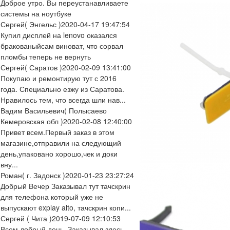
Доброе утро. Вы переустанавливаете
системы на ноутбуке
Сергей
( Энгельс )
2020-04-17 19:47:54
Купил дисплей на lenovo оказался
бракованыйсам виноват, что сорвал
пломбы теперь не вернуть
Сергей
( Саратов )
2020-02-09 13:41:00
Покупаю и ремонтирую тут с 2016
года. Специально езжу из Саратова.
Нравилось тем, что всегда шли нав...
Вадим Васильевич
( Полысаево
Кемеровская обл )
2020-02-08 12:40:00
Привет всем.Первый заказ в этом
магазине,отправили на следующий
день,упаковано хорошо,чек и доки
вну...
Роман
( г. Задонск )
2020-01-23 23:27:24
Добрый Вечер Заказывал тут тачскрин
для телефона который уже не
выпускают explay alto, тачскрин копи...
Сергей
( Чита )
2019-07-09 12:10:53
Всем добрый день. Заказывал здесь