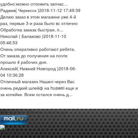
удобно:можно отложить запчас...
Раджив
( Черкесск )
2018-11-12 17:49:39
Делаю заказ в этом магазине уже 4-й
раз, первые 3-и раза было вс отлично
Обработка заказа быстрая, п...
Николай
( Балаково )
2018-11-10
05:46:53
Очень оперативно работают ребята.
От заказа до получения на почте
прошло 4 рабочих дня.
Алексей
( Нижний Новгород )
2018-06-
04 10:36:28
Отличный магазин Нашел через Вас
очень редкий шлейф на huawei еще и
за копейки. Всем остался очень д...
web-мастер:
Аблизин Александр