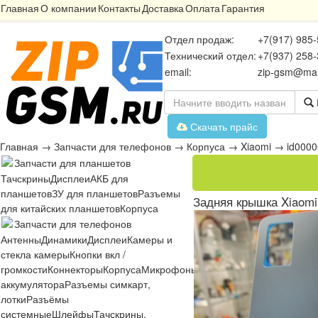
Главная
О компании
Контакты
Доставка
Оплата
Гарантия
Отдел продаж:
+7(917) 985-
Технический отдел:
+7(937) 258-
email:
zip-gsm@mai
Скачать прайс
Главная
→
Запчасти для телефонов
→
Корпуса
→
Xiaomi
→
id000
Запчасти для планшетов
Тачскрины
Дисплеи
АКБ для
планшетов
ЗУ для планшетов
Разъемы
Задняя крышка Xiaomi 
для китайских планшетов
Корпуса
Запчасти для телефонов
Антенны
Динамики
Дисплеи
Камеры и
стекла камеры
Кнопки вкл /
громкости
Коннекторы
Корпуса
Микрофоны
Микросхемы
Платы
Разъё
аккумулятора
Разъемы симкарт,
лотки
Разъёмы
системные
Шлейфы
Тачскрины,