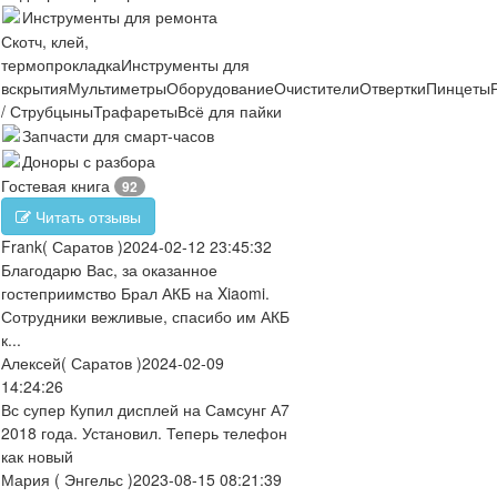
Инструменты для ремонта
Скотч, клей,
термопрокладка
Инструменты для
вскрытия
Мультиметры
Оборудование
Очистители
Отвертки
Пинцеты
/ Струбцыны
Трафареты
Всё для пайки
Запчасти для смарт-часов
Доноры с разбора
Гостевая книга
92
Читать отзывы
Frank
( Саратов )
2024-02-12 23:45:32
Благодарю Вас, за оказанное
гостеприимство Брал АКБ на Xiaomi.
Сотрудники вежливые, спасибо им АКБ
к...
Алексей
( Саратов )
2024-02-09
14:24:26
Вс супер Купил дисплей на Самсунг А7
2018 года. Установил. Теперь телефон
как новый
Мария
( Энгельс )
2023-08-15 08:21:39