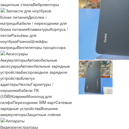
защитные стекла
Вибромоторы
Запчасти для ноутбуков
Блоки питания
Дисплеи /
матрицы
Кабели / переходники для
блока питания
Клавиатуры
Корпуса /
петли
Разъёмы для
ноутбука
Разное
Шлейфы
матрицы
Вентиляторы процессора
Аксессуары
Аккумуляторы
Автомобильные
аксесуары
Автомобильные зарядные
устройства
Беспроводное зарядное
устройство
Блютуз
адаптеры
Чехлы
Гарнитуры /
наушники
Кабели ПК
(USB)
Коврики
Монопод для
селфи
Переходники SIM-карт
Сетевые
зарядные устройства
Внешние
аккумуляторы
Защитные плёнки
Аппараты
Видеорегистраторы