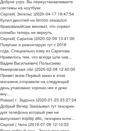
Доброе утро. Вы переустанавливаете
системы на ноутбуке
Сергей
( Энгельс )
2020-04-17 19:47:54
Купил дисплей на lenovo оказался
бракованыйсам виноват, что сорвал
пломбы теперь не вернуть
Сергей
( Саратов )
2020-02-09 13:41:00
Покупаю и ремонтирую тут с 2016
года. Специально езжу из Саратова.
Нравилось тем, что всегда шли нав...
Вадим Васильевич
( Полысаево
Кемеровская обл )
2020-02-08 12:40:00
Привет всем.Первый заказ в этом
магазине,отправили на следующий
день,упаковано хорошо,чек и доки
вну...
Роман
( г. Задонск )
2020-01-23 23:27:24
Добрый Вечер Заказывал тут тачскрин
для телефона который уже не
выпускают explay alto, тачскрин копи...
Сергей
( Чита )
2019-07-09 12:10:53
Всем добрый день. Заказывал здесь