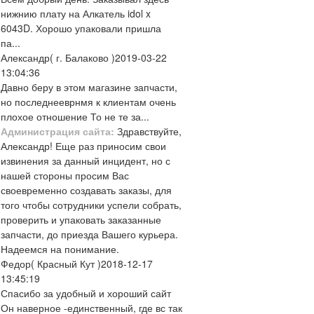
нижнию плату на Алкатель idol x
6043D. Хорошо упаковали пришла
па...
Александр
( г. Балаково )
2019-03-22
13:04:36
Давно беру в этом магазине запчасти,
но последнееврнмя к клиентам очень
плохое отношение То не те за...
Администрация сайта:
Здравствуйте,
Александр! Еще раз приносим свои
извинения за данный инцидент, но с
нашей стороны просим Вас
своевременно создавать заказы, для
того чтобы сотрудники успели собрать,
проверить и упаковать заказанные
запчасти, до приезда Вашего курьера.
Надеемся на понимание.
Федор
( Красный Кут )
2018-12-17
13:45:19
Спасибо за удобный и хороший сайт
Он наверное -единственный, где вс так