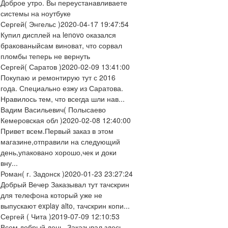
Доброе утро. Вы переустанавливаете
системы на ноутбуке
Сергей
( Энгельс )
2020-04-17 19:47:54
Купил дисплей на lenovo оказался
бракованыйсам виноват, что сорвал
пломбы теперь не вернуть
Сергей
( Саратов )
2020-02-09 13:41:00
Покупаю и ремонтирую тут с 2016
года. Специально езжу из Саратова.
Нравилось тем, что всегда шли нав...
Вадим Васильевич
( Полысаево
Кемеровская обл )
2020-02-08 12:40:00
Привет всем.Первый заказ в этом
магазине,отправили на следующий
день,упаковано хорошо,чек и доки
вну...
Роман
( г. Задонск )
2020-01-23 23:27:24
Добрый Вечер Заказывал тут тачскрин
для телефона который уже не
выпускают explay alto, тачскрин копи...
Сергей
( Чита )
2019-07-09 12:10:53
Всем добрый день. Заказывал здесь