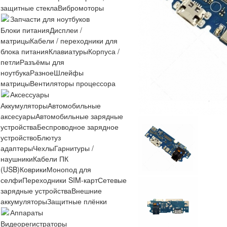
защитные стекла
Вибромоторы
Запчасти для ноутбуков
Блоки питания
Дисплеи /
матрицы
Кабели / переходники для
блока питания
Клавиатуры
Корпуса /
петли
Разъёмы для
ноутбука
Разное
Шлейфы
матрицы
Вентиляторы процессора
Аксессуары
Аккумуляторы
Автомобильные
аксесуары
Автомобильные зарядные
устройства
Беспроводное зарядное
устройство
Блютуз
адаптеры
Чехлы
Гарнитуры /
наушники
Кабели ПК
(USB)
Коврики
Монопод для
селфи
Переходники SIM-карт
Сетевые
зарядные устройства
Внешние
аккумуляторы
Защитные плёнки
Аппараты
Видеорегистраторы