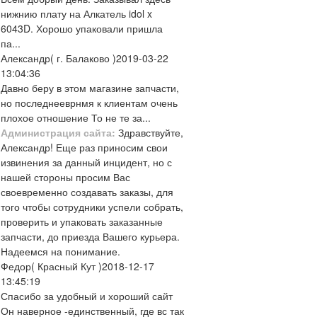
нижнию плату на Алкатель idol x
6043D. Хорошо упаковали пришла
па...
Александр
( г. Балаково )
2019-03-22
13:04:36
Давно беру в этом магазине запчасти,
но последнееврнмя к клиентам очень
плохое отношение То не те за...
Администрация сайта:
Здравствуйте,
Александр! Еще раз приносим свои
извинения за данный инцидент, но с
нашей стороны просим Вас
своевременно создавать заказы, для
того чтобы сотрудники успели собрать,
проверить и упаковать заказанные
запчасти, до приезда Вашего курьера.
Надеемся на понимание.
Федор
( Красный Кут )
2018-12-17
13:45:19
Спасибо за удобный и хороший сайт
Он наверное -единственный, где вс так