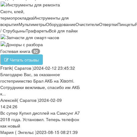
Инструменты для ремонта
Скотч, клей,
термопрокладка
Инструменты для
вскрытия
Мультиметры
Оборудование
Очистители
Отвертки
Пинцеты
/ Струбцыны
Трафареты
Всё для пайки
Запчасти для смарт-часов
Доноры с разбора
Гостевая книга
92
Читать отзывы
Frank
( Саратов )
2024-02-12 23:45:32
Благодарю Вас, за оказанное
гостеприимство Брал АКБ на Xiaomi.
Сотрудники вежливые, спасибо им АКБ
к...
Алексей
( Саратов )
2024-02-09
14:24:26
Вс супер Купил дисплей на Самсунг А7
2018 года. Установил. Теперь телефон
как новый
Мария
( Энгельс )
2023-08-15 08:21:39