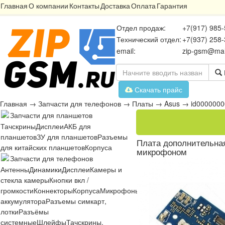
Главная
О компании
Контакты
Доставка
Оплата
Гарантия
Отдел продаж:
+7(917) 985-
Технический отдел:
+7(937) 258-
email:
zip-gsm@mai
Скачать прайс
Главная
→
Запчасти для телефонов
→
Платы
→
Asus
→
id000000
Запчасти для планшетов
Тачскрины
Дисплеи
АКБ для
планшетов
ЗУ для планшетов
Разъемы
Плата дополнительная
для китайских планшетов
Корпуса
микрофоном
Запчасти для телефонов
Антенны
Динамики
Дисплеи
Камеры и
стекла камеры
Кнопки вкл /
громкости
Коннекторы
Корпуса
Микрофоны
Микросхемы
Платы
Разъё
аккумулятора
Разъемы симкарт,
лотки
Разъёмы
системные
Шлейфы
Тачскрины,