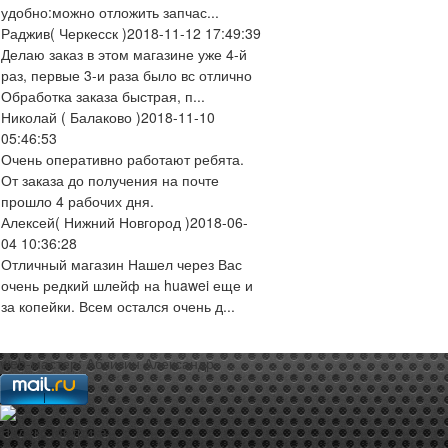
удобно:можно отложить запчас...
Раджив
( Черкесск )
2018-11-12 17:49:39
Делаю заказ в этом магазине уже 4-й
раз, первые 3-и раза было вс отлично
Обработка заказа быстрая, п...
Николай
( Балаково )
2018-11-10
05:46:53
Очень оперативно работают ребята.
От заказа до получения на почте
прошло 4 рабочих дня.
Алексей
( Нижний Новгород )
2018-06-
04 10:36:28
Отличный магазин Нашел через Вас
очень редкий шлейф на huawei еще и
за копейки. Всем остался очень д...
web-мастер:
Аблизин Александр