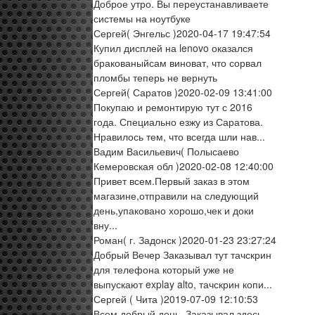
Доброе утро. Вы переустанавливаете
системы на ноутбуке
Сергей
( Энгельс )
2020-04-17 19:47:54
Купил дисплей на lenovo оказался
бракованыйсам виноват, что сорвал
пломбы теперь не вернуть
Сергей
( Саратов )
2020-02-09 13:41:00
Покупаю и ремонтирую тут с 2016
года. Специально езжу из Саратова.
Нравилось тем, что всегда шли нав...
Вадим Васильевич
( Полысаево
Кемеровская обл )
2020-02-08 12:40:00
Привет всем.Первый заказ в этом
магазине,отправили на следующий
день,упаковано хорошо,чек и доки
вну...
Роман
( г. Задонск )
2020-01-23 23:27:24
Добрый Вечер Заказывал тут тачскрин
для телефона который уже не
выпускают explay alto, тачскрин копи...
Сергей
( Чита )
2019-07-09 12:10:53
Всем добрый день. Заказывал здесь