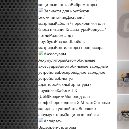
защитные стекла
Вибромоторы
Запчасти для ноутбуков
Блоки питания
Дисплеи /
матрицы
Кабели / переходники для
блока питания
Клавиатуры
Корпуса /
петли
Разъёмы для
ноутбука
Разное
Шлейфы
матрицы
Вентиляторы процессора
Аксессуары
Аккумуляторы
Автомобильные
аксесуары
Автомобильные зарядные
устройства
Беспроводное зарядное
устройство
Блютуз
адаптеры
Чехлы
Гарнитуры /
наушники
Кабели ПК
(USB)
Коврики
Монопод для
селфи
Переходники SIM-карт
Сетевые
зарядные устройства
Внешние
аккумуляторы
Защитные плёнки
Аппараты
Видеорегистраторы