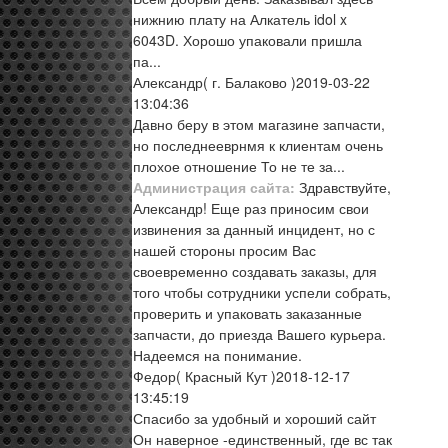
нижнию плату на Алкатель idol x
6043D. Хорошо упаковали пришла
па...
Александр
( г. Балаково )
2019-03-22
13:04:36
Давно беру в этом магазине запчасти,
но последнееврнмя к клиентам очень
плохое отношение То не те за...
Администрация сайта:
Здравствуйте,
Александр! Еще раз приносим свои
извинения за данный инцидент, но с
нашей стороны просим Вас
своевременно создавать заказы, для
того чтобы сотрудники успели собрать,
проверить и упаковать заказанные
запчасти, до приезда Вашего курьера.
Надеемся на понимание.
Федор
( Красный Кут )
2018-12-17
13:45:19
Спасибо за удобный и хороший сайт
Он наверное -единственный, где вс так