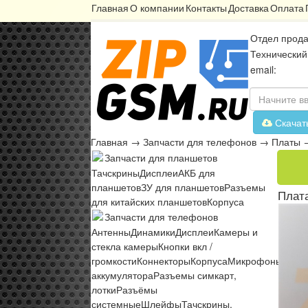
Главная
О компании
Контакты
Доставка
Оплата
Отдел прода
Технический
email:
Скачат
Главная
→
Запчасти для телефонов
→
Платы
Запчасти для планшетов
Тачскрины
Дисплеи
АКБ для
планшетов
ЗУ для планшетов
Разъемы
Плат
для китайских планшетов
Корпуса
Запчасти для телефонов
Антенны
Динамики
Дисплеи
Камеры и
стекла камеры
Кнопки вкл /
громкости
Коннекторы
Корпуса
Микрофоны
Микр
аккумулятора
Разъемы симкарт,
лотки
Разъёмы
системные
Шлейфы
Тачскрины,