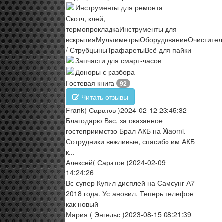
Инструменты для ремонта
Скотч, клей,
термопрокладка
Инструменты для
вскрытия
Мультиметры
Оборудование
Очистите
/ Струбцыны
Трафареты
Всё для пайки
Запчасти для смарт-часов
Доноры с разбора
Гостевая книга
92
Читать отзывы
Frank
( Саратов )
2024-02-12 23:45:32
Благодарю Вас, за оказанное
гостеприимство Брал АКБ на Xiaomi.
Сотрудники вежливые, спасибо им АКБ
к...
Алексей
( Саратов )
2024-02-09
14:24:26
Вс супер Купил дисплей на Самсунг А7
2018 года. Установил. Теперь телефон
как новый
Мария
( Энгельс )
2023-08-15 08:21:39