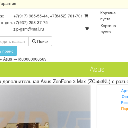
Гарантия
Корзина
ж:
+7(917) 985-55-44, +7(8452) 701-701
пуста
 отдел:
+7(937) 258-37-75
Корзина
zip-gsm@mail.ru
пуста
Поиск
ь прайс
→
Asus
→
id00000006569
Asus
а дополнительная Asus ZenFone 3 Max (ZC553KL) с раз
Арт
Ост
Роз
осхемы
Платы
Разъёмы
Пар