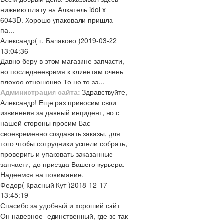
нижнию плату на Алкатель idol x
6043D. Хорошо упаковали пришла
па...
Александр
( г. Балаково )
2019-03-22
13:04:36
Давно беру в этом магазине запчасти,
но последнееврнмя к клиентам очень
плохое отношение То не те за...
Администрация сайта:
Здравствуйте,
Александр! Еще раз приносим свои
извинения за данный инцидент, но с
нашей стороны просим Вас
своевременно создавать заказы, для
того чтобы сотрудники успели собрать,
проверить и упаковать заказанные
запчасти, до приезда Вашего курьера.
Надеемся на понимание.
Федор
( Красный Кут )
2018-12-17
13:45:19
Спасибо за удобный и хороший сайт
Он наверное -единственный, где вс так