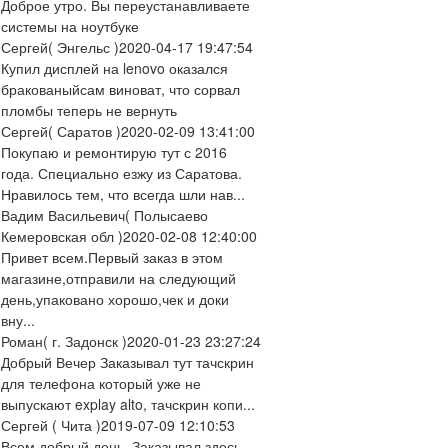
Доброе утро. Вы переустанавливаете
системы на ноутбуке
Сергей
( Энгельс )
2020-04-17 19:47:54
Купил дисплей на lenovo оказался
бракованыйсам виноват, что сорвал
пломбы теперь не вернуть
Сергей
( Саратов )
2020-02-09 13:41:00
Покупаю и ремонтирую тут с 2016
года. Специально езжу из Саратова.
Нравилось тем, что всегда шли нав...
Вадим Васильевич
( Полысаево
Кемеровская обл )
2020-02-08 12:40:00
Привет всем.Первый заказ в этом
магазине,отправили на следующий
день,упаковано хорошо,чек и доки
вну...
Роман
( г. Задонск )
2020-01-23 23:27:24
Добрый Вечер Заказывал тут тачскрин
для телефона который уже не
выпускают explay alto, тачскрин копи...
Сергей
( Чита )
2019-07-09 12:10:53
Всем добрый день. Заказывал здесь