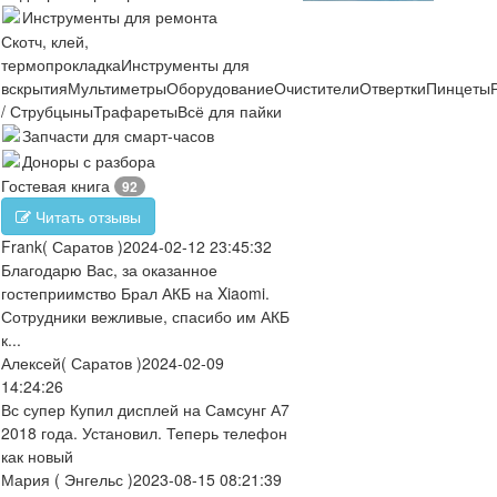
Инструменты для ремонта
Скотч, клей,
термопрокладка
Инструменты для
вскрытия
Мультиметры
Оборудование
Очистители
Отвертки
Пинцеты
/ Струбцыны
Трафареты
Всё для пайки
Запчасти для смарт-часов
Доноры с разбора
Гостевая книга
92
Читать отзывы
Frank
( Саратов )
2024-02-12 23:45:32
Благодарю Вас, за оказанное
гостеприимство Брал АКБ на Xiaomi.
Сотрудники вежливые, спасибо им АКБ
к...
Алексей
( Саратов )
2024-02-09
14:24:26
Вс супер Купил дисплей на Самсунг А7
2018 года. Установил. Теперь телефон
как новый
Мария
( Энгельс )
2023-08-15 08:21:39