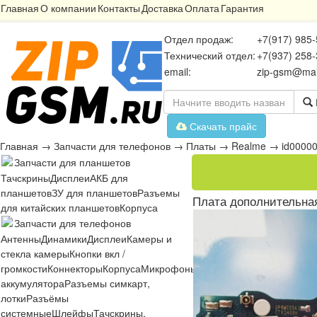
Главная
О компании
Контакты
Доставка
Оплата
Гарантия
Отдел продаж:
+7(917) 985-
Технический отдел:
+7(937) 258-
email:
zip-gsm@mai
Скачать прайс
Главная
→
Запчасти для телефонов
→
Платы
→
Realme
→
id0000
Запчасти для планшетов
Тачскрины
Дисплеи
АКБ для
планшетов
ЗУ для планшетов
Разъемы
Плата дополнительна
для китайских планшетов
Корпуса
Запчасти для телефонов
Антенны
Динамики
Дисплеи
Камеры и
стекла камеры
Кнопки вкл /
громкости
Коннекторы
Корпуса
Микрофоны
Микросхемы
Платы
Разъё
аккумулятора
Разъемы симкарт,
лотки
Разъёмы
системные
Шлейфы
Тачскрины,