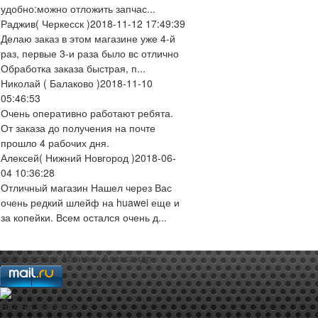
удобно:можно отложить запчас...
Раджив
( Черкесск )
2018-11-12 17:49:39
Делаю заказ в этом магазине уже 4-й
раз, первые 3-и раза было вс отлично
Обработка заказа быстрая, п...
Николай
( Балаково )
2018-11-10
05:46:53
Очень оперативно работают ребята.
От заказа до получения на почте
прошло 4 рабочих дня.
Алексей
( Нижний Новгород )
2018-06-
04 10:36:28
Отличный магазин Нашел через Вас
очень редкий шлейф на huawei еще и
за копейки. Всем остался очень д...
web-мастер:
Аблизин Александр