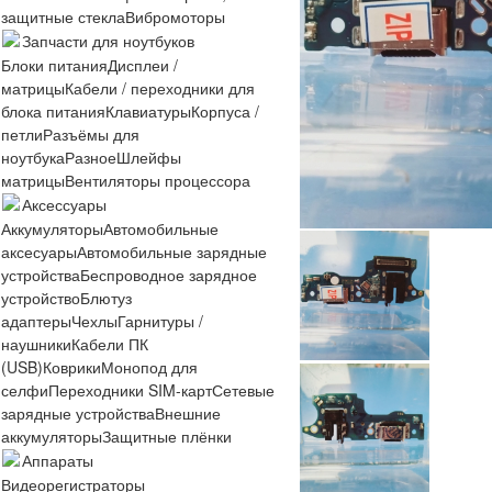
защитные стекла
Вибромоторы
Запчасти для ноутбуков
Блоки питания
Дисплеи /
матрицы
Кабели / переходники для
блока питания
Клавиатуры
Корпуса /
петли
Разъёмы для
ноутбука
Разное
Шлейфы
матрицы
Вентиляторы процессора
Аксессуары
Аккумуляторы
Автомобильные
аксесуары
Автомобильные зарядные
устройства
Беспроводное зарядное
устройство
Блютуз
адаптеры
Чехлы
Гарнитуры /
наушники
Кабели ПК
(USB)
Коврики
Монопод для
селфи
Переходники SIM-карт
Сетевые
зарядные устройства
Внешние
аккумуляторы
Защитные плёнки
Аппараты
Видеорегистраторы