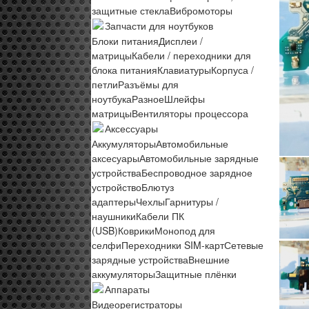
защитные стекла
Вибромоторы
Запчасти для ноутбуков
Блоки питания
Дисплеи /
матрицы
Кабели / переходники для
блока питания
Клавиатуры
Корпуса /
петли
Разъёмы для
ноутбука
Разное
Шлейфы
матрицы
Вентиляторы процессора
Аксессуары
Аккумуляторы
Автомобильные
аксесуары
Автомобильные зарядные
устройства
Беспроводное зарядное
устройство
Блютуз
адаптеры
Чехлы
Гарнитуры /
наушники
Кабели ПК
(USB)
Коврики
Монопод для
селфи
Переходники SIM-карт
Сетевые
зарядные устройства
Внешние
аккумуляторы
Защитные плёнки
Аппараты
Видеорегистраторы