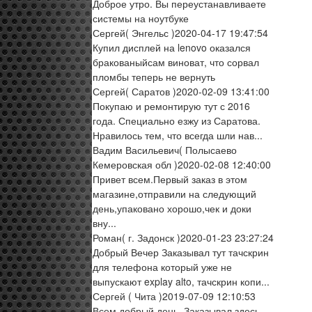
Доброе утро. Вы переустанавливаете
системы на ноутбуке
Сергей
( Энгельс )
2020-04-17 19:47:54
Купил дисплей на lenovo оказался
бракованыйсам виноват, что сорвал
пломбы теперь не вернуть
Сергей
( Саратов )
2020-02-09 13:41:00
Покупаю и ремонтирую тут с 2016
года. Специально езжу из Саратова.
Нравилось тем, что всегда шли нав...
Вадим Васильевич
( Полысаево
Кемеровская обл )
2020-02-08 12:40:00
Привет всем.Первый заказ в этом
магазине,отправили на следующий
день,упаковано хорошо,чек и доки
вну...
Роман
( г. Задонск )
2020-01-23 23:27:24
Добрый Вечер Заказывал тут тачскрин
для телефона который уже не
выпускают explay alto, тачскрин копи...
Сергей
( Чита )
2019-07-09 12:10:53
Всем добрый день. Заказывал здесь