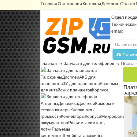
Главная
О компании
Контакты
Доставка
Оплата
Отдел прода
Технический
email:
Скачат
Главная
→
Запчасти для телефонов
→
Платы
Запчасти для планшетов
Тачскрины
Дисплеи
АКБ для
планшетов
ЗУ для планшетов
Разъемы
Плат
для китайских планшетов
Корпуса
заряд
Запчасти для телефонов
Антенны
Динамики
Дисплеи
Камеры и
стекла камеры
Кнопки вкл /
громкости
Коннекторы
Корпуса
Микрофоны
Микр
аккумулятора
Разъемы симкарт,
лотки
Разъёмы
системные
Шлейфы
Тачскрины,