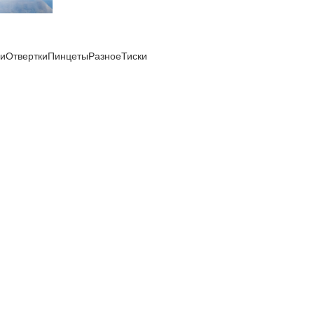
ли
Отвертки
Пинцеты
Разное
Тиски