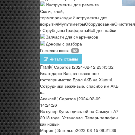
Инструменты для ремонта
Скотч, клей,
термопрокладка
Инструменты для
вскрытия
Мультиметры
Оборудование
Очистите
/ Струбцыны
Трафареты
Всё для пайки
Запчасти для смарт-часов
Доноры с разбора
Гостевая книга
92
Читать отзывы
Frank
( Саратов )
2024-02-12 23:45:32
Благодарю Вас, за оказанное
гостеприимство Брал АКБ на Xiaomi.
Сотрудники вежливые, спасибо им АКБ
к...
Алексей
( Саратов )
2024-02-09
14:24:26
Вс супер Купил дисплей на Самсунг А7
2018 года. Установил. Теперь телефон
как новый
Мария
( Энгельс )
2023-08-15 08:21:39