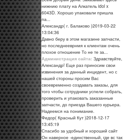
нижнию плату на Алкатель idol x
6043D. Хорошо упаковали пришла
па...
Александр
( г. Балаково )
2019-03-22
13:04:36
Давно беру в этом магазине запчасти,
но последнееврнмя к клиентам очень
плохое отношение То не те за...
Администрация сайта:
Здравствуйте,
Александр! Еще раз приносим свои
извинения за данный инцидент, но с
нашей стороны просим Вас
своевременно создавать заказы, для
того чтобы сотрудники успели собрать,
проверить и упаковать заказанные
запчасти, до приезда Вашего курьера.
Надеемся на понимание.
Федор
( Красный Кут )
2018-12-17
13:45:19
Спасибо за удобный и хороший сайт
Он наверное -единственный, где вс так