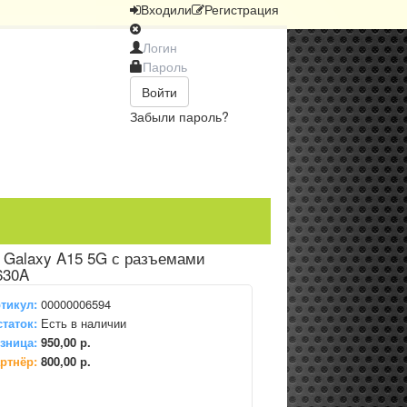
Вход
или
Регистрация
Войти
Забыли пароль?
 Galaxy A15 5G с разъемами
630A
тикул:
00000006594
таток:
Есть в наличии
зница:
950,00 р.
ртнёр:
800,00 р.