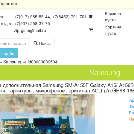
Гарантия
Корзина
ж:
+7(917) 985-55-44, +7(8452) 701-701
пуста
 отдел:
+7(937) 258-37-75
Корзина
zip-gsm@mail.ru
пуста
Поиск
ь прайс
→
Samsung
→
id00000006594
Samsung
а дополнительная Samsung SM-A155F Galaxy A15/ A156B
ки, гарнитуры, микрофоном, оригинал АСЦ p/n GH96-16
Ар
Ос
Ро
осхемы
Платы
Разъёмы
Па