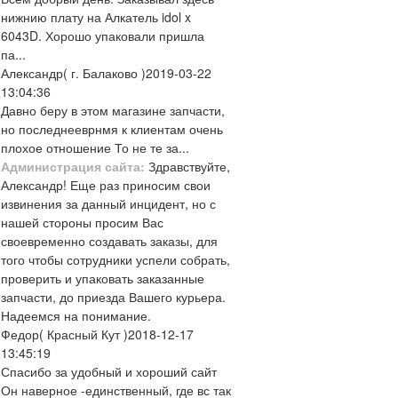
нижнию плату на Алкатель idol x
6043D. Хорошо упаковали пришла
па...
Александр
( г. Балаково )
2019-03-22
13:04:36
Давно беру в этом магазине запчасти,
но последнееврнмя к клиентам очень
плохое отношение То не те за...
Администрация сайта:
Здравствуйте,
Александр! Еще раз приносим свои
извинения за данный инцидент, но с
нашей стороны просим Вас
своевременно создавать заказы, для
того чтобы сотрудники успели собрать,
проверить и упаковать заказанные
запчасти, до приезда Вашего курьера.
Надеемся на понимание.
Федор
( Красный Кут )
2018-12-17
13:45:19
Спасибо за удобный и хороший сайт
Он наверное -единственный, где вс так