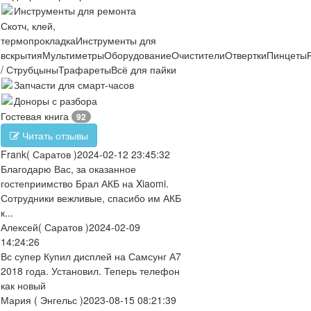
Инструменты для ремонта
Скотч, клей,
термопрокладка
Инструменты для
вскрытия
Мультиметры
Оборудование
Очистители
Отвертки
Пинцеты
/ Струбцыны
Трафареты
Всё для пайки
Запчасти для смарт-часов
Доноры с разбора
Гостевая книга
92
Читать отзывы
Frank
( Саратов )
2024-02-12 23:45:32
Благодарю Вас, за оказанное
гостеприимство Брал АКБ на Xiaomi.
Сотрудники вежливые, спасибо им АКБ
к...
Алексей
( Саратов )
2024-02-09
14:24:26
Вс супер Купил дисплей на Самсунг А7
2018 года. Установил. Теперь телефон
как новый
Мария
( Энгельс )
2023-08-15 08:21:39