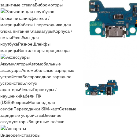
защитные стекла
Вибромоторы
Запчасти для ноутбуков
Блоки питания
Дисплеи /
матрицы
Кабели / переходники для
блока питания
Клавиатуры
Корпуса /
петли
Разъёмы для
ноутбука
Разное
Шлейфы
матрицы
Вентиляторы процессора
Аксессуары
Аккумуляторы
Автомобильные
аксесуары
Автомобильные зарядные
устройства
Беспроводное зарядное
устройство
Блютуз
адаптеры
Чехлы
Гарнитуры /
наушники
Кабели ПК
(USB)
Коврики
Монопод для
селфи
Переходники SIM-карт
Сетевые
зарядные устройства
Внешние
аккумуляторы
Защитные плёнки
Аппараты
Видеорегистраторы