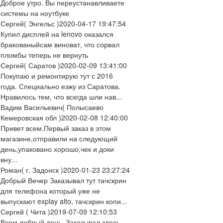
Доброе утро. Вы переустанавливаете
системы на ноутбуке
Сергей
( Энгельс )
2020-04-17 19:47:54
Купил дисплей на lenovo оказался
бракованыйсам виноват, что сорвал
пломбы теперь не вернуть
Сергей
( Саратов )
2020-02-09 13:41:00
Покупаю и ремонтирую тут с 2016
года. Специально езжу из Саратова.
Нравилось тем, что всегда шли нав...
Вадим Васильевич
( Полысаево
Кемеровская обл )
2020-02-08 12:40:00
Привет всем.Первый заказ в этом
магазине,отправили на следующий
день,упаковано хорошо,чек и доки
вну...
Роман
( г. Задонск )
2020-01-23 23:27:24
Добрый Вечер Заказывал тут тачскрин
для телефона который уже не
выпускают explay alto, тачскрин копи...
Сергей
( Чита )
2019-07-09 12:10:53
Всем добрый день. Заказывал здесь