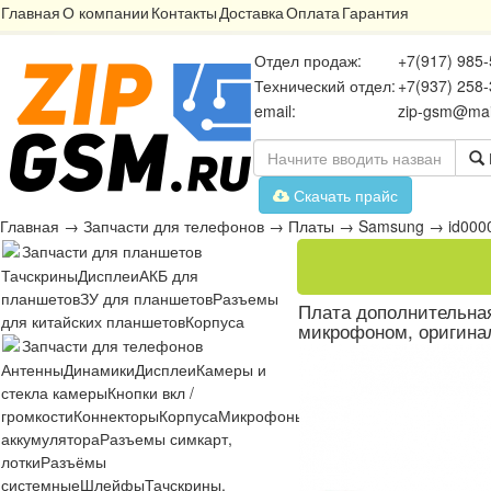
Главная
О компании
Контакты
Доставка
Оплата
Гарантия
Отдел продаж:
+7(917) 985-
Технический отдел:
+7(937) 258-
email:
zip-gsm@mai
Скачать прайс
Главная
→
Запчасти для телефонов
→
Платы
→
Samsung
→
id000
Запчасти для планшетов
Тачскрины
Дисплеи
АКБ для
планшетов
ЗУ для планшетов
Разъемы
Плата дополнительная
для китайских планшетов
Корпуса
микрофоном, оригина
Запчасти для телефонов
Антенны
Динамики
Дисплеи
Камеры и
стекла камеры
Кнопки вкл /
громкости
Коннекторы
Корпуса
Микрофоны
Микросхемы
Платы
Разъё
аккумулятора
Разъемы симкарт,
лотки
Разъёмы
системные
Шлейфы
Тачскрины,