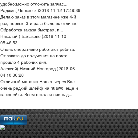
удобно:можно отложить запчас...
Раджив
( Черкесск )
2018-11-12 17:49:39
Делаю заказ в этом магазине уже 4-й
раз, первые 3-и раза было вс отлично
Обработка заказа быстрая, п...
Николай
( Балаково )
2018-11-10
05:46:53
Очень оперативно работают ребята.
От заказа до получения на почте
прошло 4 рабочих дня.
Алексей
( Нижний Новгород )
2018-06-
04 10:36:28
Отличный магазин Нашел через Вас
очень редкий шлейф на huawei еще и
за копейки. Всем остался очень д...
web-мастер:
Аблизин Александр