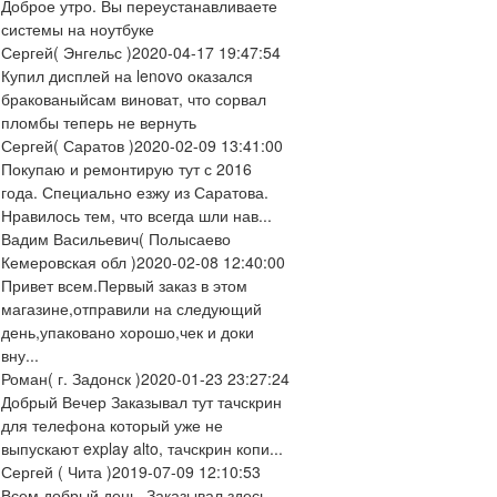
Доброе утро. Вы переустанавливаете
системы на ноутбуке
Сергей
( Энгельс )
2020-04-17 19:47:54
Купил дисплей на lenovo оказался
бракованыйсам виноват, что сорвал
пломбы теперь не вернуть
Сергей
( Саратов )
2020-02-09 13:41:00
Покупаю и ремонтирую тут с 2016
года. Специально езжу из Саратова.
Нравилось тем, что всегда шли нав...
Вадим Васильевич
( Полысаево
Кемеровская обл )
2020-02-08 12:40:00
Привет всем.Первый заказ в этом
магазине,отправили на следующий
день,упаковано хорошо,чек и доки
вну...
Роман
( г. Задонск )
2020-01-23 23:27:24
Добрый Вечер Заказывал тут тачскрин
для телефона который уже не
выпускают explay alto, тачскрин копи...
Сергей
( Чита )
2019-07-09 12:10:53
Всем добрый день. Заказывал здесь