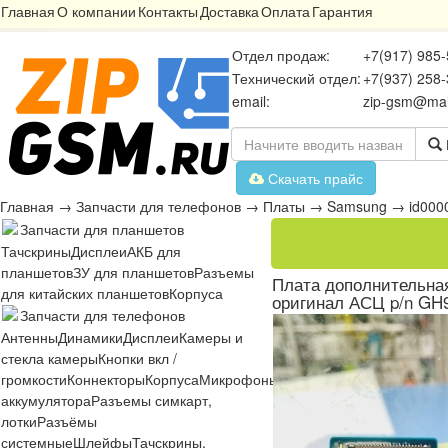
Главная
О компании
Контакты
Доставка
Оплата
Гарантия
Отдел продаж:
+7(917) 985-
Технический отдел:
+7(937) 258-
email:
zip-gsm@mai
Скачать прайс
Главная
→
Запчасти для телефонов
→
Платы
→
Samsung
→
id000
Запчасти для планшетов
Тачскрины
Дисплеи
АКБ для
планшетов
ЗУ для планшетов
Разъемы
Плата дополнительна
для китайских планшетов
Корпуса
оригинал АСЦ p/n GH
Запчасти для телефонов
Антенны
Динамики
Дисплеи
Камеры и
стекла камеры
Кнопки вкл /
громкости
Коннекторы
Корпуса
Микрофоны
Микросхемы
Платы
Разъё
аккумулятора
Разъемы симкарт,
лотки
Разъёмы
системные
Шлейфы
Тачскрины,