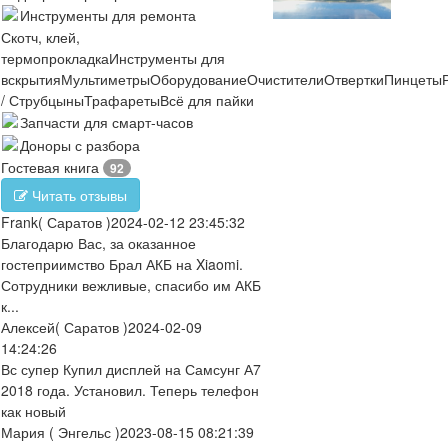
Инструменты для ремонта
Скотч, клей,
термопрокладка
Инструменты для
вскрытия
Мультиметры
Оборудование
Очистители
Отвертки
Пинцеты
/ Струбцыны
Трафареты
Всё для пайки
Запчасти для смарт-часов
Доноры с разбора
Гостевая книга
92
Читать отзывы
Frank
( Саратов )
2024-02-12 23:45:32
Благодарю Вас, за оказанное
гостеприимство Брал АКБ на Xiaomi.
Сотрудники вежливые, спасибо им АКБ
к...
Алексей
( Саратов )
2024-02-09
14:24:26
Вс супер Купил дисплей на Самсунг А7
2018 года. Установил. Теперь телефон
как новый
Мария
( Энгельс )
2023-08-15 08:21:39