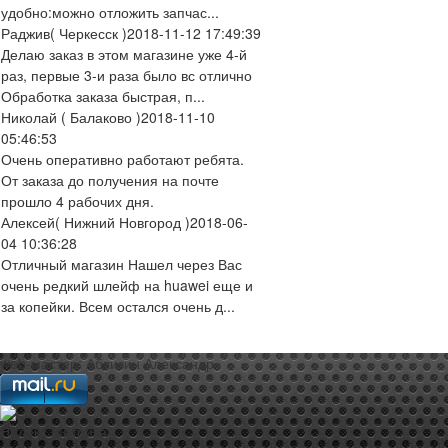
удобно:можно отложить запчас...
Раджив
( Черкесск )
2018-11-12 17:49:39
Делаю заказ в этом магазине уже 4-й
раз, первые 3-и раза было вс отлично
Обработка заказа быстрая, п...
Николай
( Балаково )
2018-11-10
05:46:53
Очень оперативно работают ребята.
От заказа до получения на почте
прошло 4 рабочих дня.
Алексей
( Нижний Новгород )
2018-06-
04 10:36:28
Отличный магазин Нашел через Вас
очень редкий шлейф на huawei еще и
за копейки. Всем остался очень д...
web-мастер:
Аблизин Александр