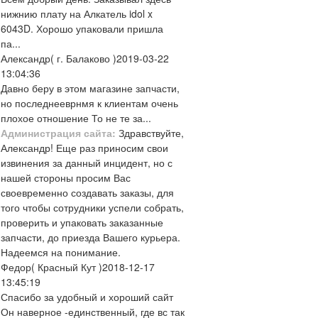
нижнию плату на Алкатель idol x
6043D. Хорошо упаковали пришла
па...
Александр
( г. Балаково )
2019-03-22
13:04:36
Давно беру в этом магазине запчасти,
но последнееврнмя к клиентам очень
плохое отношение То не те за...
Администрация сайта:
Здравствуйте,
Александр! Еще раз приносим свои
извинения за данный инцидент, но с
нашей стороны просим Вас
своевременно создавать заказы, для
того чтобы сотрудники успели собрать,
проверить и упаковать заказанные
запчасти, до приезда Вашего курьера.
Надеемся на понимание.
Федор
( Красный Кут )
2018-12-17
13:45:19
Спасибо за удобный и хороший сайт
Он наверное -единственный, где вс так