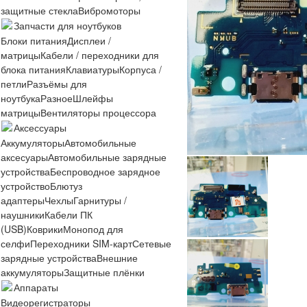
защитные стекла
Вибромоторы
Запчасти для ноутбуков
Блоки питания
Дисплеи /
матрицы
Кабели / переходники для
блока питания
Клавиатуры
Корпуса /
петли
Разъёмы для
ноутбука
Разное
Шлейфы
матрицы
Вентиляторы процессора
Аксессуары
Аккумуляторы
Автомобильные
аксесуары
Автомобильные зарядные
устройства
Беспроводное зарядное
устройство
Блютуз
адаптеры
Чехлы
Гарнитуры /
наушники
Кабели ПК
(USB)
Коврики
Монопод для
селфи
Переходники SIM-карт
Сетевые
зарядные устройства
Внешние
аккумуляторы
Защитные плёнки
Аппараты
Видеорегистраторы