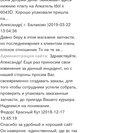
нижнию плату на Алкатель idol x
6043D. Хорошо упаковали пришла
па...
Александр
( г. Балаково )
2019-03-22
13:04:36
Давно беру в этом магазине запчасти,
но последнееврнмя к клиентам очень
плохое отношение То не те за...
Администрация сайта:
Здравствуйте,
Александр! Еще раз приносим свои
извинения за данный инцидент, но с
нашей стороны просим Вас
своевременно создавать заказы, для
того чтобы сотрудники успели собрать,
проверить и упаковать заказанные
запчасти, до приезда Вашего курьера.
Надеемся на понимание.
Федор
( Красный Кут )
2018-12-17
13:45:19
Спасибо за удобный и хороший сайт
Он наверное -единственный, где вс так