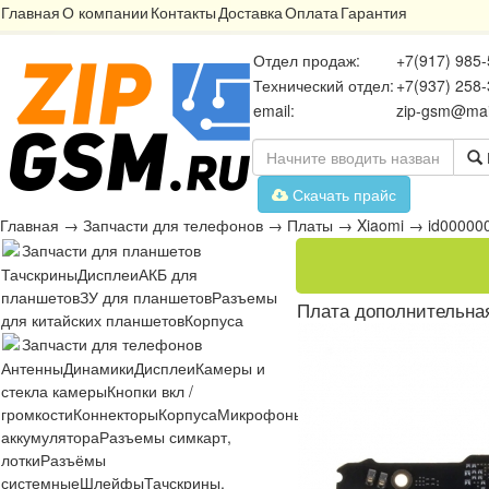
Главная
О компании
Контакты
Доставка
Оплата
Гарантия
Отдел продаж:
+7(917) 985-
Технический отдел:
+7(937) 258-
email:
zip-gsm@mai
Скачать прайс
Главная
→
Запчасти для телефонов
→
Платы
→
Xiaomi
→
id00000
Запчасти для планшетов
Тачскрины
Дисплеи
АКБ для
планшетов
ЗУ для планшетов
Разъемы
Плата дополнительная
для китайских планшетов
Корпуса
Запчасти для телефонов
Антенны
Динамики
Дисплеи
Камеры и
стекла камеры
Кнопки вкл /
громкости
Коннекторы
Корпуса
Микрофоны
Микросхемы
Платы
Разъё
аккумулятора
Разъемы симкарт,
лотки
Разъёмы
системные
Шлейфы
Тачскрины,