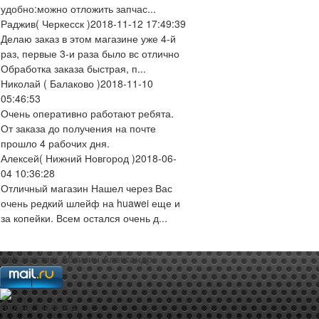
удобно:можно отложить запчас...
Раджив
( Черкесск )
2018-11-12 17:49:39
Делаю заказ в этом магазине уже 4-й
раз, первые 3-и раза было вс отлично
Обработка заказа быстрая, п...
Николай
( Балаково )
2018-11-10
05:46:53
Очень оперативно работают ребята.
От заказа до получения на почте
прошло 4 рабочих дня.
Алексей
( Нижний Новгород )
2018-06-
04 10:36:28
Отличный магазин Нашел через Вас
очень редкий шлейф на huawei еще и
за копейки. Всем остался очень д...
web-мастер:
Аблизин Александр