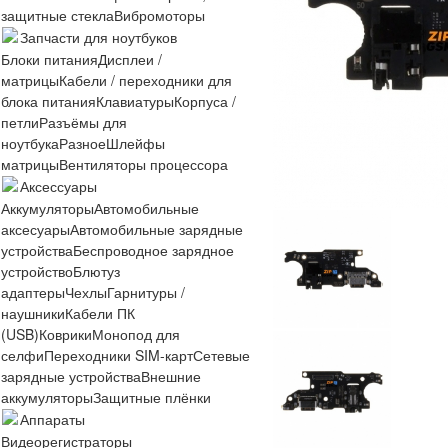
защитные стекла
Вибромоторы
Запчасти для ноутбуков
Блоки питания
Дисплеи /
матрицы
Кабели / переходники для
блока питания
Клавиатуры
Корпуса /
петли
Разъёмы для
ноутбука
Разное
Шлейфы
матрицы
Вентиляторы процессора
Аксессуары
Аккумуляторы
Автомобильные
аксесуары
Автомобильные зарядные
устройства
Беспроводное зарядное
устройство
Блютуз
адаптеры
Чехлы
Гарнитуры /
наушники
Кабели ПК
(USB)
Коврики
Монопод для
селфи
Переходники SIM-карт
Сетевые
зарядные устройства
Внешние
аккумуляторы
Защитные плёнки
Аппараты
Видеорегистраторы