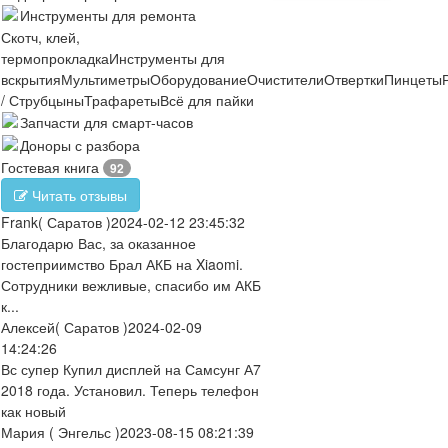
Инструменты для ремонта
Скотч, клей,
термопрокладка
Инструменты для
вскрытия
Мультиметры
Оборудование
Очистители
Отвертки
Пинцеты
/ Струбцыны
Трафареты
Всё для пайки
Запчасти для смарт-часов
Доноры с разбора
Гостевая книга
92
Читать отзывы
Frank
( Саратов )
2024-02-12 23:45:32
Благодарю Вас, за оказанное
гостеприимство Брал АКБ на Xiaomi.
Сотрудники вежливые, спасибо им АКБ
к...
Алексей
( Саратов )
2024-02-09
14:24:26
Вс супер Купил дисплей на Самсунг А7
2018 года. Установил. Теперь телефон
как новый
Мария
( Энгельс )
2023-08-15 08:21:39