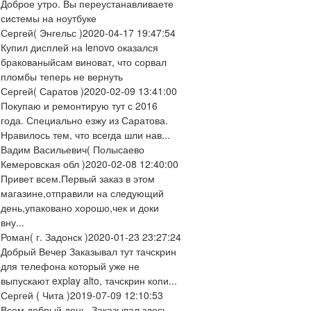
Доброе утро. Вы переустанавливаете
системы на ноутбуке
Сергей
( Энгельс )
2020-04-17 19:47:54
Купил дисплей на lenovo оказался
бракованыйсам виноват, что сорвал
пломбы теперь не вернуть
Сергей
( Саратов )
2020-02-09 13:41:00
Покупаю и ремонтирую тут с 2016
года. Специально езжу из Саратова.
Нравилось тем, что всегда шли нав...
Вадим Васильевич
( Полысаево
Кемеровская обл )
2020-02-08 12:40:00
Привет всем.Первый заказ в этом
магазине,отправили на следующий
день,упаковано хорошо,чек и доки
вну...
Роман
( г. Задонск )
2020-01-23 23:27:24
Добрый Вечер Заказывал тут тачскрин
для телефона который уже не
выпускают explay alto, тачскрин копи...
Сергей
( Чита )
2019-07-09 12:10:53
Всем добрый день. Заказывал здесь