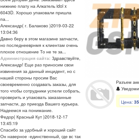
нижнию плату на Алкатель idol x
6043D. Хорошо упаковали пришла
па...
Александр
( г. Балаково )
2019-03-22
13:04:36
Давно беру в этом магазине запчасти,
но последнееврнмя к клиентам очень
плохое отношение То не те за...
Администрация сайта:
Здравствуйте,
Александр! Еще раз приносим свои
извинения за данный инцидент, но с
нашей стороны просим Вас
Разъем акк
своевременно создавать заказы, для
Уведомит
того чтобы сотрудники успели собрать,
проверить и упаковать заказанные
Цена:
35
запчасти, до приезда Вашего курьера.
Надеемся на понимание.
Федор
( Красный Кут )
2018-12-17
13:45:19
Спасибо за удобный и хороший сайт
Он наверное -единственный, где вс так