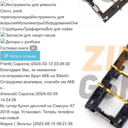
Инструменты для ремонта
Скотч, клей,
термопрокладка
Инструменты для
вскрытия
Мультиметры
Оборудование
Очистители
Отвертки
Пинцеты
/ Струбцыны
Трафареты
Всё для пайки
Запчасти для смарт-часов
Доноры с разбора
Гостевая книга
92
Читать отзывы
Frank
( Саратов )
2024-02-12 23:45:32
Благодарю Вас, за оказанное
гостеприимство Брал АКБ на Xiaomi.
Сотрудники вежливые, спасибо им АКБ
к...
Алексей
( Саратов )
2024-02-09
14:24:26
Вс супер Купил дисплей на Самсунг А7
2018 года. Установил. Теперь телефон
как новый
Мария
( Энгельс )
2023-08-15 08:21:39