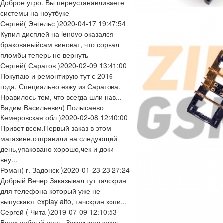
Доброе утро. Вы переустанавливаете
системы на ноутбуке
Сергей
( Энгельс )
2020-04-17 19:47:54
Купил дисплей на lenovo оказался
бракованыйсам виноват, что сорвал
пломбы теперь не вернуть
Сергей
( Саратов )
2020-02-09 13:41:00
Покупаю и ремонтирую тут с 2016
года. Специально езжу из Саратова.
Нравилось тем, что всегда шли нав...
Вадим Васильевич
( Полысаево
Кемеровская обл )
2020-02-08 12:40:00
Привет всем.Первый заказ в этом
магазине,отправили на следующий
день,упаковано хорошо,чек и доки
вну...
Роман
( г. Задонск )
2020-01-23 23:27:24
Добрый Вечер Заказывал тут тачскрин
для телефона который уже не
выпускают explay alto, тачскрин копи...
Сергей
( Чита )
2019-07-09 12:10:53
Всем добрый день. Заказывал здесь