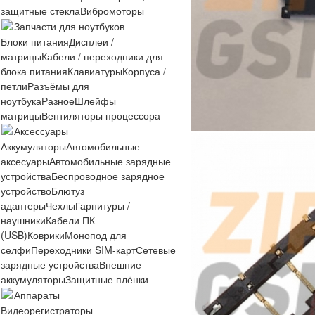
защитные стекла
Вибромоторы
Запчасти для ноутбуков
Блоки питания
Дисплеи /
матрицы
Кабели / переходники для
блока питания
Клавиатуры
Корпуса /
петли
Разъёмы для
ноутбука
Разное
Шлейфы
матрицы
Вентиляторы процессора
Аксессуары
Аккумуляторы
Автомобильные
аксесуары
Автомобильные зарядные
устройства
Беспроводное зарядное
устройство
Блютуз
адаптеры
Чехлы
Гарнитуры /
наушники
Кабели ПК
(USB)
Коврики
Монопод для
селфи
Переходники SIM-карт
Сетевые
зарядные устройства
Внешние
аккумуляторы
Защитные плёнки
Аппараты
Видеорегистраторы