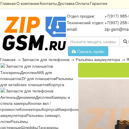
Главная
О компании
Контакты
Доставка
Оплата
Гарантия
Отдел продаж:
+7(917) 985-
Технический отдел:
+7(937) 258-
email:
zip-gsm@mai
Скачать прайс
Главная
→
Запчасти для телефонов
→
Разъёмы аккумулятора
→
Я
Запчасти для планшетов
Тачскрины
Дисплеи
АКБ для
планшетов
ЗУ для планшетов
Разъемы
для китайских планшетов
Корпуса
Запчасти для телефонов
Антенны
Динамики
Дисплеи
Камеры и
стекла камеры
Кнопки вкл /
громкости
Коннекторы
Корпуса
Микрофоны
Микросхемы
Платы
Разъё
аккумулятора
Разъемы симкарт,
лотки
Разъёмы
системные
Шлейфы
Тачскрины,