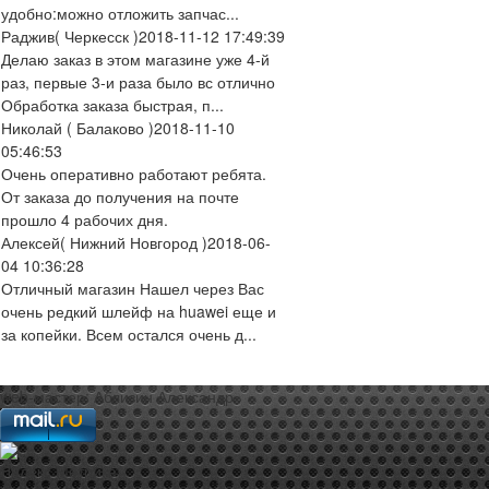
удобно:можно отложить запчас...
Раджив
( Черкесск )
2018-11-12 17:49:39
Делаю заказ в этом магазине уже 4-й
раз, первые 3-и раза было вс отлично
Обработка заказа быстрая, п...
Николай
( Балаково )
2018-11-10
05:46:53
Очень оперативно работают ребята.
От заказа до получения на почте
прошло 4 рабочих дня.
Алексей
( Нижний Новгород )
2018-06-
04 10:36:28
Отличный магазин Нашел через Вас
очень редкий шлейф на huawei еще и
за копейки. Всем остался очень д...
web-мастер:
Аблизин Александр