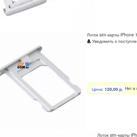
ли
Отвертки
Пинцеты
Разное
Тиски
Лоток sim-карты iPhone 
Уведомить о поступле
Нет в
Цена:
120,00 р.
Лоток sim-карты iP