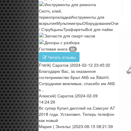
Инструменты для ремонта
Скотч, клей,
термопрокладка
Инструменты для
вскрытия
Мультиметры
Оборудование
Очистите
/ Струбцыны
Трафареты
Всё для пайки
Запчасти для смарт-часов
Доноры с разбора
Гостевая книга
92
Читать отзывы
Frank
( Саратов )
2024-02-12 23:45:32
Благодарю Вас, за оказанное
гостеприимство Брал АКБ на Xiaomi.
Сотрудники вежливые, спасибо им АКБ
к...
Алексей
( Саратов )
2024-02-09
14:24:26
Вс супер Купил дисплей на Самсунг А7
2018 года. Установил. Теперь телефон
как новый
Мария
( Энгельс )
2023-08-15 08:21:39