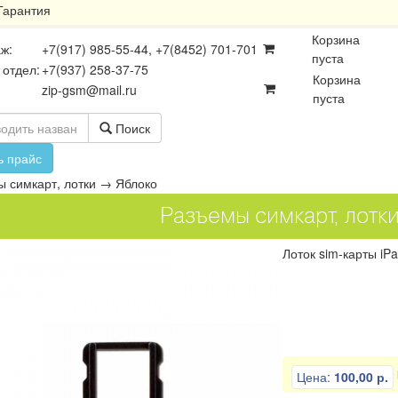
Гарантия
Корзина
ж:
+7(917) 985-55-44, +7(8452) 701-701
пуста
 отдел:
+7(937) 258-37-75
Корзина
zip-gsm@mail.ru
пуста
Поиск
ь прайс
 симкарт, лотки
→
Яблоко
Разъемы симкарт, лотк
Лоток sim-карты iPad
осхемы
Платы
Разъёмы
Цена:
100,00 р.