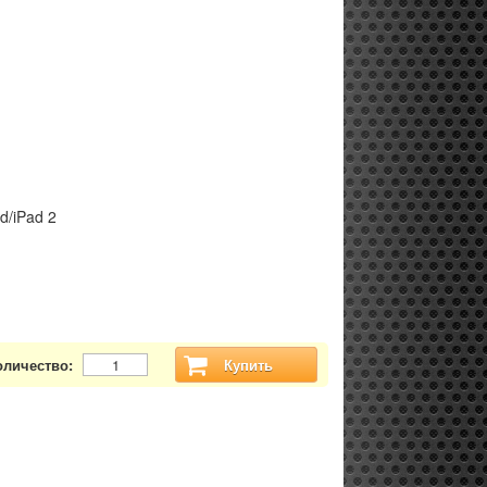
d/iPad 2
оличество:
Купить