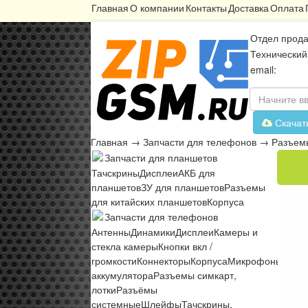
Главная
О компании
Контакты
Доставка
Оплата
Отдел прода
Технический
email:
Скачат
Главная
→
Запчасти для телефонов
→
Разъемы
Запчасти для планшетов
Тачскрины
Дисплеи
АКБ для
планшетов
ЗУ для планшетов
Разъемы
для китайских планшетов
Корпуса
Запчасти для телефонов
Антенны
Динамики
Дисплеи
Камеры и
стекла камеры
Кнопки вкл /
громкости
Коннекторы
Корпуса
Микрофоны
Микр
аккумулятора
Разъемы симкарт,
лотки
Разъёмы
системные
Шлейфы
Тачскрины,