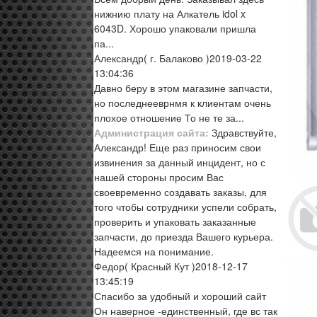
нижнию плату на Алкатель idol x
6043D. Хорошо упаковали пришла
па...
Александр
( г. Балаково )
2019-03-22
13:04:36
Давно беру в этом магазине запчасти,
но последнееврнмя к клиентам очень
плохое отношение То не те за...
Администрация сайта:
Здравствуйте,
Александр! Еще раз приносим свои
извинения за данный инцидент, но с
нашей стороны просим Вас
своевременно создавать заказы, для
того чтобы сотрудники успели собрать,
проверить и упаковать заказанные
запчасти, до приезда Вашего курьера.
Надеемся на понимание.
Федор
( Красный Кут )
2018-12-17
13:45:19
Спасибо за удобный и хороший сайт
Он наверное -единственный, где вс так