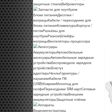
защитные стекла
Вибромоторы
Запчасти для ноутбуков
Блоки питания
Дисплеи /
матрицы
Кабели / переходники для
блока питания
Клавиатуры
Корпуса /
петли
Разъёмы для
ноутбука
Разное
Шлейфы
матрицы
Вентиляторы процессора
Аксессуары
Аккумуляторы
Автомобильные
аксесуары
Автомобильные зарядные
устройства
Беспроводное зарядное
устройство
Блютуз
адаптеры
Чехлы
Гарнитуры /
наушники
Кабели ПК
(USB)
Коврики
Монопод для
селфи
Переходники SIM-карт
Сетевые
зарядные устройства
Внешние
аккумуляторы
Защитные плёнки
Аппараты
Видеорегистраторы