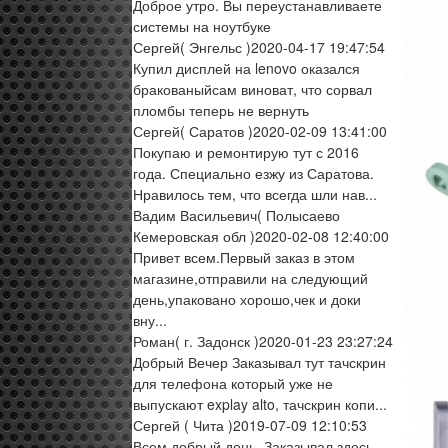
Доброе утро. Вы переустанавливаете
системы на ноутбуке
Сергей
( Энгельс )
2020-04-17 19:47:54
Купил дисплей на lenovo оказался
бракованыйсам виноват, что сорвал
пломбы теперь не вернуть
Сергей
( Саратов )
2020-02-09 13:41:00
Покупаю и ремонтирую тут с 2016
года. Специально езжу из Саратова.
Нравилось тем, что всегда шли нав...
Вадим Васильевич
( Полысаево
Кемеровская обл )
2020-02-08 12:40:00
Привет всем.Первый заказ в этом
магазине,отправили на следующий
день,упаковано хорошо,чек и доки
вну...
Роман
( г. Задонск )
2020-01-23 23:27:24
Добрый Вечер Заказывал тут тачскрин
для телефона который уже не
выпускают explay alto, тачскрин копи...
Сергей
( Чита )
2019-07-09 12:10:53
Всем добрый день. Заказывал здесь