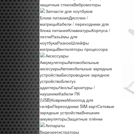
защитные стекла
Вибромоторы
Запчасти для ноутбуков
Блоки питания
Дисплеи /
матрицы
Кабели / переходники для
блока питания
Клавиатуры
Корпуса /
петли
Разъёмы для
ноутбука
Разное
Шлейфы
матрицы
Вентиляторы процессора
Аксессуары
Аккумуляторы
Автомобильные
аксесуары
Автомобильные зарядные
устройства
Беспроводное зарядное
устройство
Блютуз
адаптеры
Чехлы
Гарнитуры /
наушники
Кабели ПК
(USB)
Коврики
Монопод для
селфи
Переходники SIM-карт
Сетевые
зарядные устройства
Внешние
аккумуляторы
Защитные плёнки
Аппараты
Видеорегистраторы