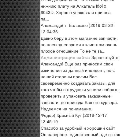
нижнию плату на Алкатель idol x
6043D. Хорошо упаковали пришла
па...
Александр
( г. Балаково )
2019-03-22
13:04:36
Давно беру в этом магазине запчасти,
но последнееврнмя к клиентам очень
плохое отношение То не те за...
Администрация сайта:
Здравствуйте,
Александр! Еще раз приносим свои
извинения за данный инцидент, но с
нашей стороны просим Вас
своевременно создавать заказы, для
того чтобы сотрудники успели собрать,
проверить и упаковать заказанные
запчасти, до приезда Вашего курьера.
Надеемся на понимание.
Федор
( Красный Кут )
2018-12-17
13:45:19
Спасибо за удобный и хороший сайт
Он наверное -единственный, где вс так