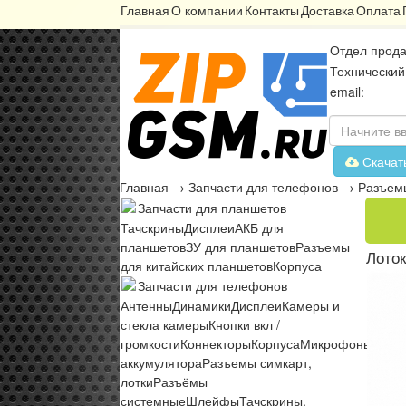
Главная
О компании
Контакты
Доставка
Оплата
Отдел прода
Технический
email:
Скачат
Главная
→
Запчасти для телефонов
→
Разъемы
Запчасти для планшетов
Тачскрины
Дисплеи
АКБ для
планшетов
ЗУ для планшетов
Разъемы
Лоток
для китайских планшетов
Корпуса
Запчасти для телефонов
Антенны
Динамики
Дисплеи
Камеры и
стекла камеры
Кнопки вкл /
громкости
Коннекторы
Корпуса
Микрофоны
Микр
аккумулятора
Разъемы симкарт,
лотки
Разъёмы
системные
Шлейфы
Тачскрины,