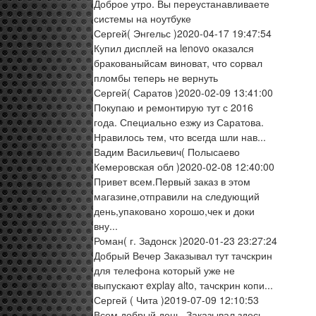
Доброе утро. Вы переустанавливаете
системы на ноутбуке
Сергей
( Энгельс )
2020-04-17 19:47:54
Купил дисплей на lenovo оказался
бракованыйсам виноват, что сорвал
пломбы теперь не вернуть
Сергей
( Саратов )
2020-02-09 13:41:00
Покупаю и ремонтирую тут с 2016
года. Специально езжу из Саратова.
Нравилось тем, что всегда шли нав...
Вадим Васильевич
( Полысаево
Кемеровская обл )
2020-02-08 12:40:00
Привет всем.Первый заказ в этом
магазине,отправили на следующий
день,упаковано хорошо,чек и доки
вну...
Роман
( г. Задонск )
2020-01-23 23:27:24
Добрый Вечер Заказывал тут тачскрин
для телефона который уже не
выпускают explay alto, тачскрин копи...
Сергей
( Чита )
2019-07-09 12:10:53
Всем добрый день. Заказывал здесь