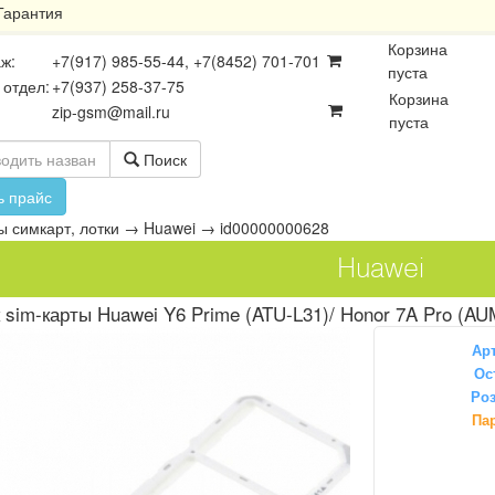
Гарантия
Корзина
ж:
+7(917) 985-55-44, +7(8452) 701-701
пуста
 отдел:
+7(937) 258-37-75
Корзина
zip-gsm@mail.ru
пуста
Поиск
ь прайс
 симкарт, лотки
→
Huawei
→
id00000000628
Huawei
 sim-карты Huawei Y6 Prime (ATU-L31)/ Honor 7A Pro (AUM
Ар
Ос
Роз
осхемы
Платы
Разъёмы
Па