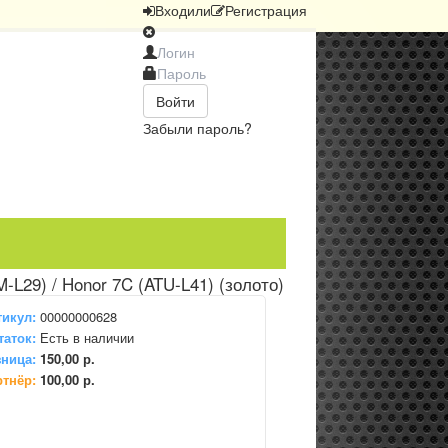
Вход
или
Регистрация
Войти
Забыли пароль?
-L29) / Honor 7C (ATU-L41) (золото)
тикул:
00000000628
таток:
Есть в наличии
ница:
150,00 р.
ртнёр:
100,00 р.