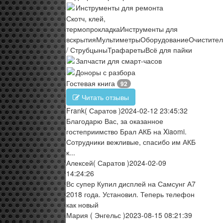
Инструменты для ремонта
Скотч, клей,
термопрокладка
Инструменты для
вскрытия
Мультиметры
Оборудование
Очистите
/ Струбцыны
Трафареты
Всё для пайки
Запчасти для смарт-часов
Доноры с разбора
Гостевая книга
92
Читать отзывы
Frank
( Саратов )
2024-02-12 23:45:32
Благодарю Вас, за оказанное
гостеприимство Брал АКБ на Xiaomi.
Сотрудники вежливые, спасибо им АКБ
к...
Алексей
( Саратов )
2024-02-09
14:24:26
Вс супер Купил дисплей на Самсунг А7
2018 года. Установил. Теперь телефон
как новый
Мария
( Энгельс )
2023-08-15 08:21:39