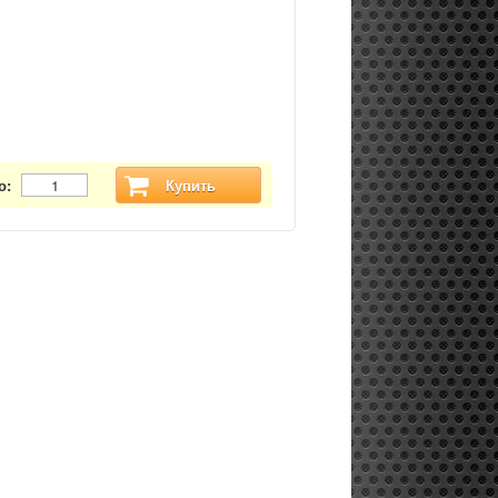
о:
Купить