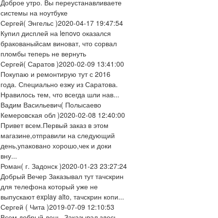
Доброе утро. Вы переустанавливаете
системы на ноутбуке
Сергей
( Энгельс )
2020-04-17 19:47:54
Купил дисплей на lenovo оказался
бракованыйсам виноват, что сорвал
пломбы теперь не вернуть
Сергей
( Саратов )
2020-02-09 13:41:00
Покупаю и ремонтирую тут с 2016
года. Специально езжу из Саратова.
Нравилось тем, что всегда шли нав...
Вадим Васильевич
( Полысаево
Кемеровская обл )
2020-02-08 12:40:00
Привет всем.Первый заказ в этом
магазине,отправили на следующий
день,упаковано хорошо,чек и доки
вну...
Роман
( г. Задонск )
2020-01-23 23:27:24
Добрый Вечер Заказывал тут тачскрин
для телефона который уже не
выпускают explay alto, тачскрин копи...
Сергей
( Чита )
2019-07-09 12:10:53
Всем добрый день. Заказывал здесь