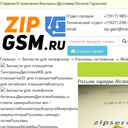
Главная
О компании
Контакты
Доставка
Оплата
Гарантия
Отдел продаж:
+7(917) 985-
Технический отдел:
+7(937) 258-
email:
zip-gsm@mai
Скачать прайс
Главная
→
Запчасти для телефонов
→
Разъёмы системные
→
Alca
Запчасти для планшетов
Тачскрины
Дисплеи
АКБ для
планшетов
ЗУ для планшетов
Разъемы
Разъем зарядки Alcatel
для китайских планшетов
Корпуса
Запчасти для телефонов
Антенны
Динамики
Дисплеи
Камеры и
стекла камеры
Кнопки вкл /
громкости
Коннекторы
Корпуса
Микрофоны
Микросхемы
Платы
Разъё
аккумулятора
Разъемы симкарт,
лотки
Разъёмы
системные
Шлейфы
Тачскрины,