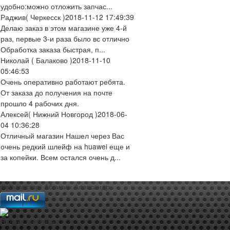
удобно:можно отложить запчас...
Раджив
( Черкесск )
2018-11-12 17:49:39
Делаю заказ в этом магазине уже 4-й
раз, первые 3-и раза было вс отлично
Обработка заказа быстрая, п...
Николай
( Балаково )
2018-11-10
05:46:53
Очень оперативно работают ребята.
От заказа до получения на почте
прошло 4 рабочих дня.
Алексей
( Нижний Новгород )
2018-06-
04 10:36:28
Отличный магазин Нашел через Вас
очень редкий шлейф на huawei еще и
за копейки. Всем остался очень д...
web-мастер:
Аблизин Александр