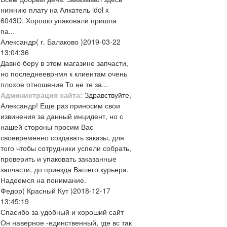
нижнию плату на Алкатель idol x
6043D. Хорошо упаковали пришла
па...
Александр
( г. Балаково )
2019-03-22
13:04:36
Давно беру в этом магазине запчасти,
но последнееврнмя к клиентам очень
плохое отношение То не те за...
Администрация сайта:
Здравствуйте,
Александр! Еще раз приносим свои
извинения за данный инцидент, но с
нашей стороны просим Вас
своевременно создавать заказы, для
того чтобы сотрудники успели собрать,
проверить и упаковать заказанные
запчасти, до приезда Вашего курьера.
Надеемся на понимание.
Федор
( Красный Кут )
2018-12-17
13:45:19
Спасибо за удобный и хороший сайт
Он наверное -единственный, где вс так