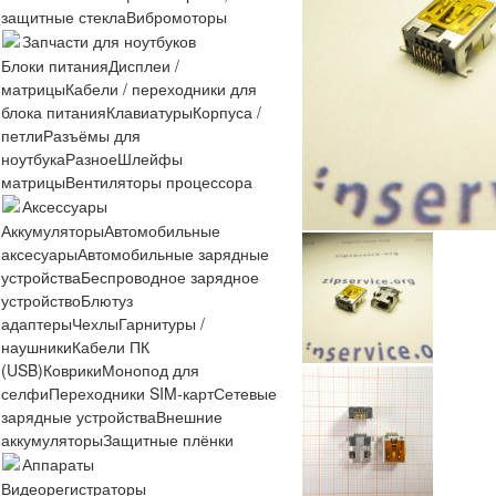
защитные стекла
Вибромоторы
Запчасти для ноутбуков
Блоки питания
Дисплеи /
матрицы
Кабели / переходники для
блока питания
Клавиатуры
Корпуса /
петли
Разъёмы для
ноутбука
Разное
Шлейфы
матрицы
Вентиляторы процессора
Аксессуары
Аккумуляторы
Автомобильные
аксесуары
Автомобильные зарядные
устройства
Беспроводное зарядное
устройство
Блютуз
адаптеры
Чехлы
Гарнитуры /
наушники
Кабели ПК
(USB)
Коврики
Монопод для
селфи
Переходники SIM-карт
Сетевые
зарядные устройства
Внешние
аккумуляторы
Защитные плёнки
Аппараты
Видеорегистраторы