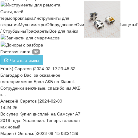
Инструменты для ремонта
Скотч, клей,
термопрокладка
Инструменты для
вскрытия
Мультиметры
Оборудование
Очистители
Отвертки
Пинцеты
/ Струбцыны
Трафареты
Всё для пайки
Запчасти для смарт-часов
Доноры с разбора
Гостевая книга
92
Читать отзывы
Frank
( Саратов )
2024-02-12 23:45:32
Благодарю Вас, за оказанное
гостеприимство Брал АКБ на Xiaomi.
Сотрудники вежливые, спасибо им АКБ
к...
Алексей
( Саратов )
2024-02-09
14:24:26
Вс супер Купил дисплей на Самсунг А7
2018 года. Установил. Теперь телефон
как новый
Мария
( Энгельс )
2023-08-15 08:21:39