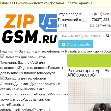
Главная
О компании
Контакты
Доставка
Оплата
Гарантия
Отдел продаж:
+7(917) 985-
Технический отдел:
+7(937) 258-
email:
zip-gsm@mai
Скачать прайс
Главная
→
Запчасти для телефонов
→
Разъёмы системные
→
Alca
Запчасти для планшетов
Тачскрины
Дисплеи
АКБ для
планшетов
ЗУ для планшетов
Разъемы
Разъем гарнитуры Alc
для китайских планшетов
Корпуса
ARG0040010C1
Запчасти для телефонов
Антенны
Динамики
Дисплеи
Камеры и
стекла камеры
Кнопки вкл /
громкости
Коннекторы
Корпуса
Микрофоны
Микросхемы
Платы
Разъё
аккумулятора
Разъемы симкарт,
лотки
Разъёмы
системные
Шлейфы
Тачскрины,