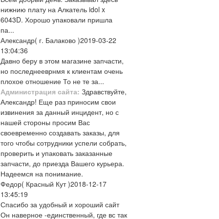
нижнию плату на Алкатель idol x
6043D. Хорошо упаковали пришла
па...
Александр
( г. Балаково )
2019-03-22
13:04:36
Давно беру в этом магазине запчасти,
но последнееврнмя к клиентам очень
плохое отношение То не те за...
Администрация сайта:
Здравствуйте,
Александр! Еще раз приносим свои
извинения за данный инцидент, но с
нашей стороны просим Вас
своевременно создавать заказы, для
того чтобы сотрудники успели собрать,
проверить и упаковать заказанные
запчасти, до приезда Вашего курьера.
Надеемся на понимание.
Федор
( Красный Кут )
2018-12-17
13:45:19
Спасибо за удобный и хороший сайт
Он наверное -единственный, где вс так