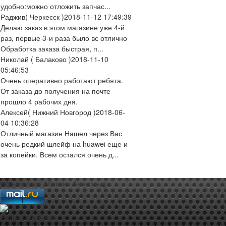
удобно:можно отложить запчас...
Раджив
( Черкесск )
2018-11-12 17:49:39
Делаю заказ в этом магазине уже 4-й
раз, первые 3-и раза было вс отлично
Обработка заказа быстрая, п...
Николай
( Балаково )
2018-11-10
05:46:53
Очень оперативно работают ребята.
От заказа до получения на почте
прошло 4 рабочих дня.
Алексей
( Нижний Новгород )
2018-06-
04 10:36:28
Отличный магазин Нашел через Вас
очень редкий шлейф на huawei еще и
за копейки. Всем остался очень д...
web-мастер:
Аблизин Александр