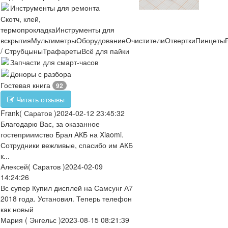
Инструменты для ремонта
Скотч, клей,
термопрокладка
Инструменты для
вскрытия
Мультиметры
Оборудование
Очистители
Отвертки
Пинцеты
/ Струбцыны
Трафареты
Всё для пайки
Запчасти для смарт-часов
Доноры с разбора
Гостевая книга
92
Читать отзывы
Frank
( Саратов )
2024-02-12 23:45:32
Благодарю Вас, за оказанное
гостеприимство Брал АКБ на Xiaomi.
Сотрудники вежливые, спасибо им АКБ
к...
Алексей
( Саратов )
2024-02-09
14:24:26
Вс супер Купил дисплей на Самсунг А7
2018 года. Установил. Теперь телефон
как новый
Мария
( Энгельс )
2023-08-15 08:21:39