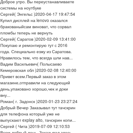
Доброе утро. Вы переустанавливаете
системы на ноутбуке
Сергей
( Энгельс )
2020-04-17 19:47:54
Купил дисплей на lenovo оказался
бракованыйсам виноват, что сорвал
пломбы теперь не вернуть
Сергей
( Саратов )
2020-02-09 13:41:00
Покупаю и ремонтирую тут с 2016
года. Специально езжу из Саратова.
Нравилось тем, что всегда шли нав...
Вадим Васильевич
( Полысаево
Кемеровская обл )
2020-02-08 12:40:00
Привет всем.Первый заказ в этом
магазине,отправили на следующий
день,упаковано хорошо,чек и доки
вну...
Роман
( г. Задонск )
2020-01-23 23:27:24
Добрый Вечер Заказывал тут тачскрин
для телефона который уже не
выпускают explay alto, тачскрин копи...
Сергей
( Чита )
2019-07-09 12:10:53
Всем добрый день. Заказывал здесь