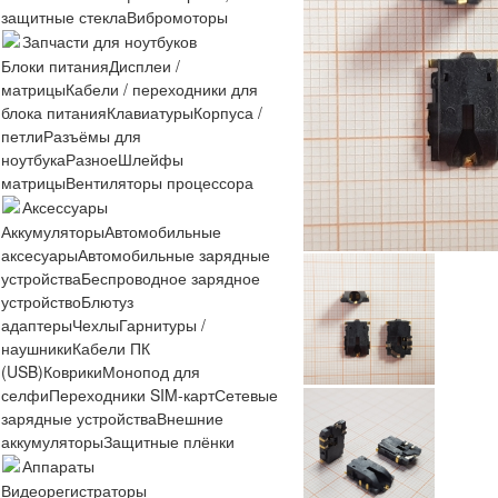
защитные стекла
Вибромоторы
Запчасти для ноутбуков
Блоки питания
Дисплеи /
матрицы
Кабели / переходники для
блока питания
Клавиатуры
Корпуса /
петли
Разъёмы для
ноутбука
Разное
Шлейфы
матрицы
Вентиляторы процессора
Аксессуары
Аккумуляторы
Автомобильные
аксесуары
Автомобильные зарядные
устройства
Беспроводное зарядное
устройство
Блютуз
адаптеры
Чехлы
Гарнитуры /
наушники
Кабели ПК
(USB)
Коврики
Монопод для
селфи
Переходники SIM-карт
Сетевые
зарядные устройства
Внешние
аккумуляторы
Защитные плёнки
Аппараты
Видеорегистраторы