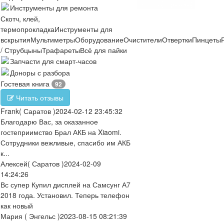
Инструменты для ремонта
Скотч, клей,
термопрокладка
Инструменты для
вскрытия
Мультиметры
Оборудование
Очистители
Отвертки
Пинцеты
/ Струбцыны
Трафареты
Всё для пайки
Запчасти для смарт-часов
Доноры с разбора
Гостевая книга
92
Читать отзывы
Frank
( Саратов )
2024-02-12 23:45:32
Благодарю Вас, за оказанное
гостеприимство Брал АКБ на Xiaomi.
Сотрудники вежливые, спасибо им АКБ
к...
Алексей
( Саратов )
2024-02-09
14:24:26
Вс супер Купил дисплей на Самсунг А7
2018 года. Установил. Теперь телефон
как новый
Мария
( Энгельс )
2023-08-15 08:21:39