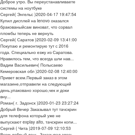
Доброе утро. Вы переустанавливаете
системы на ноутбуке
Сергей
( Энгельс )
2020-04-17 19:47:54
Купил дисплей на lenovo оказался
бракованыйсам виноват, что сорвал
пломбы теперь не вернуть
Сергей
( Саратов )
2020-02-09 13:41:00
Покупаю и ремонтирую тут с 2016
года. Специально езжу из Саратова.
Нравилось тем, что всегда шли нав...
Вадим Васильевич
( Полысаево
Кемеровская обл )
2020-02-08 12:40:00
Привет всем.Первый заказ в этом
магазине,отправили на следующий
день,упаковано хорошо,чек и доки
вну...
Роман
( г. Задонск )
2020-01-23 23:27:24
Добрый Вечер Заказывал тут тачскрин
для телефона который уже не
выпускают explay alto, тачскрин копи...
Сергей
( Чита )
2019-07-09 12:10:53
Всем добрый день. Заказывал здесь