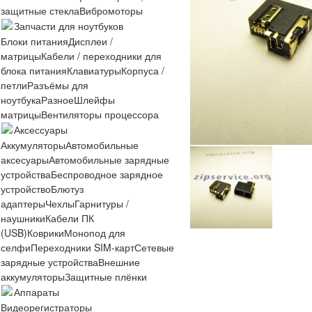
защитные стекла
Вибромоторы
Запчасти для ноутбуков
Блоки питания
Дисплеи /
матрицы
Кабели / переходники для
блока питания
Клавиатуры
Корпуса /
петли
Разъёмы для
ноутбука
Разное
Шлейфы
матрицы
Вентиляторы процессора
Аксессуары
Аккумуляторы
Автомобильные
аксесуары
Автомобильные зарядные
устройства
Беспроводное зарядное
устройство
Блютуз
адаптеры
Чехлы
Гарнитуры /
наушники
Кабели ПК
(USB)
Коврики
Монопод для
селфи
Переходники SIM-карт
Сетевые
зарядные устройства
Внешние
аккумуляторы
Защитные плёнки
Аппараты
Видеорегистраторы