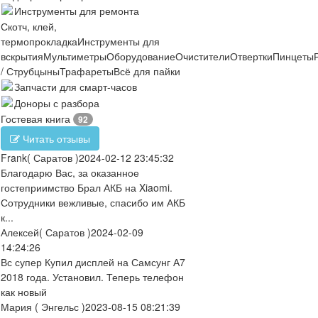
Инструменты для ремонта
Скотч, клей,
термопрокладка
Инструменты для
вскрытия
Мультиметры
Оборудование
Очистители
Отвертки
Пинцеты
/ Струбцыны
Трафареты
Всё для пайки
Запчасти для смарт-часов
Доноры с разбора
Гостевая книга
92
Читать отзывы
Frank
( Саратов )
2024-02-12 23:45:32
Благодарю Вас, за оказанное
гостеприимство Брал АКБ на Xiaomi.
Сотрудники вежливые, спасибо им АКБ
к...
Алексей
( Саратов )
2024-02-09
14:24:26
Вс супер Купил дисплей на Самсунг А7
2018 года. Установил. Теперь телефон
как новый
Мария
( Энгельс )
2023-08-15 08:21:39