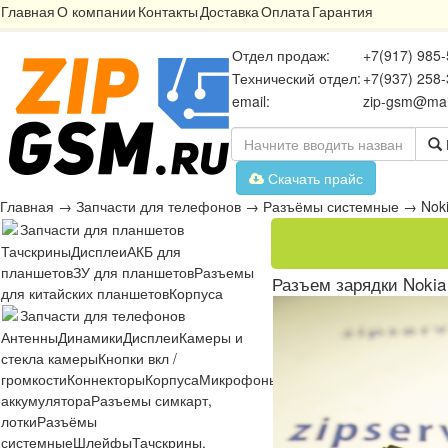
Главная
О компании
Контакты
Доставка
Оплата
Гарантия
Отдел продаж:
+7(917) 985-
Технический отдел:
+7(937) 258-
email:
zip-gsm@mai
Скачать прайс
Главная
→
Запчасти для телефонов
→
Разъёмы системные
→
Nok
Запчасти для планшетов
Тачскрины
Дисплеи
АКБ для
планшетов
ЗУ для планшетов
Разъемы
Разъем зарядки Nokia
для китайских планшетов
Корпуса
Запчасти для телефонов
Антенны
Динамики
Дисплеи
Камеры и
стекла камеры
Кнопки вкл /
громкости
Коннекторы
Корпуса
Микрофоны
Микросхемы
Платы
Разъё
аккумулятора
Разъемы симкарт,
лотки
Разъёмы
системные
Шлейфы
Тачскрины,