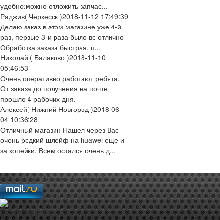
удобно:можно отложить запчас...
Раджив
( Черкесск )
2018-11-12 17:49:39
Делаю заказ в этом магазине уже 4-й
раз, первые 3-и раза было вс отлично
Обработка заказа быстрая, п...
Николай
( Балаково )
2018-11-10
05:46:53
Очень оперативно работают ребята.
От заказа до получения на почте
прошло 4 рабочих дня.
Алексей
( Нижний Новгород )
2018-06-
04 10:36:28
Отличный магазин Нашел через Вас
очень редкий шлейф на huawei еще и
за копейки. Всем остался очень д...
web-мастер:
Аблизин Александр