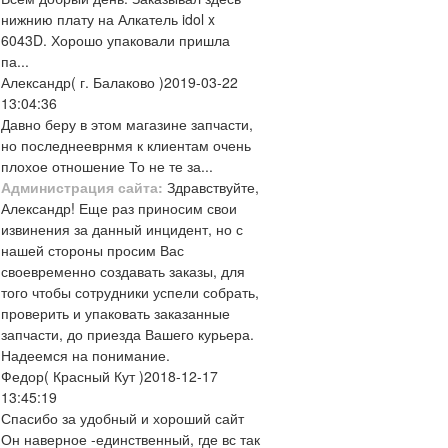
нижнию плату на Алкатель idol x
6043D. Хорошо упаковали пришла
па...
Александр
( г. Балаково )
2019-03-22
13:04:36
Давно беру в этом магазине запчасти,
но последнееврнмя к клиентам очень
плохое отношение То не те за...
Администрация сайта:
Здравствуйте,
Александр! Еще раз приносим свои
извинения за данный инцидент, но с
нашей стороны просим Вас
своевременно создавать заказы, для
того чтобы сотрудники успели собрать,
проверить и упаковать заказанные
запчасти, до приезда Вашего курьера.
Надеемся на понимание.
Федор
( Красный Кут )
2018-12-17
13:45:19
Спасибо за удобный и хороший сайт
Он наверное -единственный, где вс так