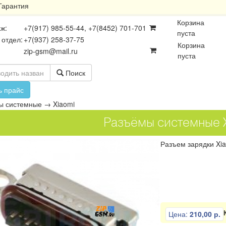
Гарантия
Корзина
ж:
+7(917) 985-55-44, +7(8452) 701-701
пуста
 отдел:
+7(937) 258-37-75
Корзина
zip-gsm@mail.ru
пуста
Поиск
ь прайс
ы системные
→
Xiaomi
Разъёмы системные 
Разъем зарядки Xia
осхемы
Платы
Разъёмы
Цена:
210,00 р.