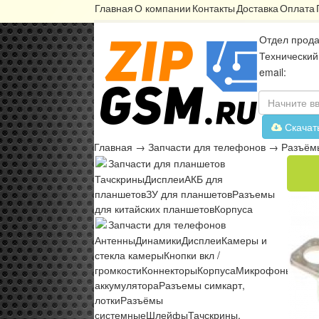
Главная
О компании
Контакты
Доставка
Оплата
Отдел прода
Технический
email:
Скачат
Главная
→
Запчасти для телефонов
→
Разъём
Запчасти для планшетов
Тачскрины
Дисплеи
АКБ для
планшетов
ЗУ для планшетов
Разъемы
для китайских планшетов
Корпуса
Запчасти для телефонов
Антенны
Динамики
Дисплеи
Камеры и
стекла камеры
Кнопки вкл /
громкости
Коннекторы
Корпуса
Микрофоны
Микр
аккумулятора
Разъемы симкарт,
лотки
Разъёмы
системные
Шлейфы
Тачскрины,