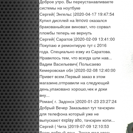
Доброе утро. Вы переустанавливаете
системы на ноутбуке
Сергей
( Энгельс )
2020-04-17 19:47:54
Купил дисплей на lenovo оказался
бракованыйсам виноват, что сорвал
пломбы теперь не вернуть
Сергей
( Саратов )
2020-02-09 13:41:00
Покупаю и ремонтирую тут с 2016
года. Специально езжу из Саратова.
Нравилось тем, что всегда шли нав...
Вадим Васильевич
( Полысаево
Кемеровская обл )
2020-02-08 12:40:00
Привет всем.Первый заказ в этом
магазине,отправили на следующий
день,упаковано хорошо,чек и доки
вну...
Роман
( г. Задонск )
2020-01-23 23:27:24
Добрый Вечер Заказывал тут тачскрин
для телефона который уже не
выпускают explay alto, тачскрин копи...
Сергей
( Чита )
2019-07-09 12:10:53
Всем добрый день. Заказывал здесь