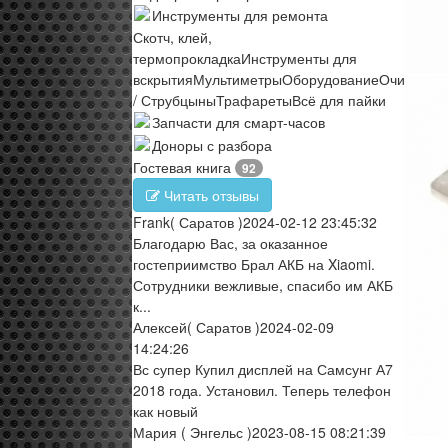
Инструменты для ремонта
Скотч, клей,
термопрокладка
Инструменты для
вскрытия
Мультиметры
Оборудование
Очистите
/ Струбцыны
Трафареты
Всё для пайки
Запчасти для смарт-часов
Доноры с разбора
Гостевая книга
92
Читать отзывы
Frank
( Саратов )
2024-02-12 23:45:32
Благодарю Вас, за оказанное
гостеприимство Брал АКБ на Xiaomi.
Сотрудники вежливые, спасибо им АКБ
к...
Алексей
( Саратов )
2024-02-09
14:24:26
Вс супер Купил дисплей на Самсунг А7
2018 года. Установил. Теперь телефон
как новый
Мария
( Энгельс )
2023-08-15 08:21:39