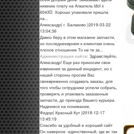
нижнию плату на Алкатель idol x
6043D. Хорошо упаковали пришла
па...
Александр
( г. Балаково )
2019-03-22
13:04:36
Давно беру в этом магазине запчасти,
но последнееврнмя к клиентам очень
плохое отношение То не те за...
Администрация сайта:
Здравствуйте,
Александр! Еще раз приносим свои
извинения за данный инцидент, но с
нашей стороны просим Вас
своевременно создавать заказы, для
того чтобы сотрудники успели собрать,
проверить и упаковать заказанные
запчасти, до приезда Вашего курьера.
Надеемся на понимание.
Федор
( Красный Кут )
2018-12-17
13:45:19
Спасибо за удобный и хороший сайт
Он наверное -единственный, где вс так