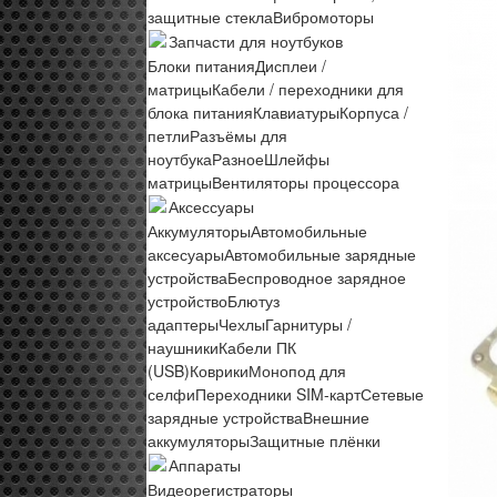
защитные стекла
Вибромоторы
Запчасти для ноутбуков
Блоки питания
Дисплеи /
матрицы
Кабели / переходники для
блока питания
Клавиатуры
Корпуса /
петли
Разъёмы для
ноутбука
Разное
Шлейфы
матрицы
Вентиляторы процессора
Аксессуары
Аккумуляторы
Автомобильные
аксесуары
Автомобильные зарядные
устройства
Беспроводное зарядное
устройство
Блютуз
адаптеры
Чехлы
Гарнитуры /
наушники
Кабели ПК
(USB)
Коврики
Монопод для
селфи
Переходники SIM-карт
Сетевые
зарядные устройства
Внешние
аккумуляторы
Защитные плёнки
Аппараты
Видеорегистраторы