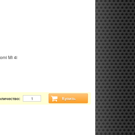
omi Mi 4i
оличество:
Купить