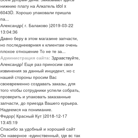
нижнию плату на Алкатель idol x
6043D. Хорошо упаковали пришла
па...
Александр
( г. Балаково )
2019-03-22
13:04:36
Давно беру в этом магазине запчасти,
но последнееврнмя к клиентам очень
плохое отношение То не те за...
Администрация сайта:
Здравствуйте,
Александр! Еще раз приносим свои
извинения за данный инцидент, но с
нашей стороны просим Вас
своевременно создавать заказы, для
того чтобы сотрудники успели собрать,
проверить и упаковать заказанные
запчасти, до приезда Вашего курьера.
Надеемся на понимание.
Федор
( Красный Кут )
2018-12-17
13:45:19
Спасибо за удобный и хороший сайт
Он наверное -единственный, где вс так