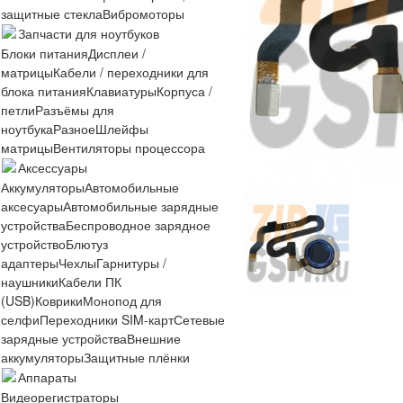
защитные стекла
Вибромоторы
Запчасти для ноутбуков
Блоки питания
Дисплеи /
матрицы
Кабели / переходники для
блока питания
Клавиатуры
Корпуса /
петли
Разъёмы для
ноутбука
Разное
Шлейфы
матрицы
Вентиляторы процессора
Аксессуары
Аккумуляторы
Автомобильные
аксесуары
Автомобильные зарядные
устройства
Беспроводное зарядное
устройство
Блютуз
адаптеры
Чехлы
Гарнитуры /
наушники
Кабели ПК
(USB)
Коврики
Монопод для
селфи
Переходники SIM-карт
Сетевые
зарядные устройства
Внешние
аккумуляторы
Защитные плёнки
Аппараты
Видеорегистраторы