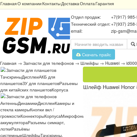
Главная
О компании
Контакты
Доставка
Оплата
Гарантия
Отдел продаж:
+7(917) 985-
Технический отдел:
+7(937) 258-
email:
zip-gsm@mai
Скачать прайс
Главная
→
Запчасти для телефонов
→
Шлейфы
→
Huawei
→
id00
Запчасти для планшетов
Тачскрины
Дисплеи
АКБ для
планшетов
ЗУ для планшетов
Разъемы
Шлейф Huawei Honor 8
для китайских планшетов
Корпуса
Запчасти для телефонов
Антенны
Динамики
Дисплеи
Камеры и
стекла камеры
Кнопки вкл /
громкости
Коннекторы
Корпуса
Микрофоны
Микросхемы
Платы
Разъё
аккумулятора
Разъемы симкарт,
лотки
Разъёмы
системные
Шлейфы
Тачскрины,