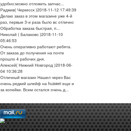
удобно:можно отложить запчас...
Раджив
( Черкесск )
2018-11-12 17:49:39
Делаю заказ в этом магазине уже 4-й
раз, первые 3-и раза было вс отлично
Обработка заказа быстрая, п...
Николай
( Балаково )
2018-11-10
05:46:53
Очень оперативно работают ребята.
От заказа до получения на почте
прошло 4 рабочих дня.
Алексей
( Нижний Новгород )
2018-06-
04 10:36:28
Отличный магазин Нашел через Вас
очень редкий шлейф на huawei еще и
за копейки. Всем остался очень д...
web-мастер:
Аблизин Александр