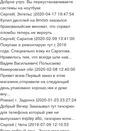
Доброе утро. Вы переустанавливаете
системы на ноутбуке
Сергей
( Энгельс )
2020-04-17 19:47:54
Купил дисплей на lenovo оказался
бракованыйсам виноват, что сорвал
пломбы теперь не вернуть
Сергей
( Саратов )
2020-02-09 13:41:00
Покупаю и ремонтирую тут с 2016
года. Специально езжу из Саратова.
Нравилось тем, что всегда шли нав...
Вадим Васильевич
( Полысаево
Кемеровская обл )
2020-02-08 12:40:00
Привет всем.Первый заказ в этом
магазине,отправили на следующий
день,упаковано хорошо,чек и доки
вну...
Роман
( г. Задонск )
2020-01-23 23:27:24
Добрый Вечер Заказывал тут тачскрин
для телефона который уже не
выпускают explay alto, тачскрин копи...
Сергей
( Чита )
2019-07-09 12:10:53
Всем добрый день. Заказывал здесь