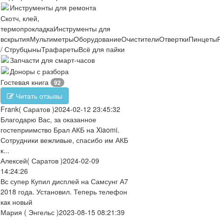
Инструменты для ремонта
Скотч, клей,
термопрокладка
Инструменты для
вскрытия
Мультиметры
Оборудование
Очистители
Отвертки
Пинцеты
/ Струбцыны
Трафареты
Всё для пайки
Запчасти для смарт-часов
Доноры с разбора
Гостевая книга
92
Читать отзывы
Frank
( Саратов )
2024-02-12 23:45:32
Благодарю Вас, за оказанное
гостеприимство Брал АКБ на Xiaomi.
Сотрудники вежливые, спасибо им АКБ
к...
Алексей
( Саратов )
2024-02-09
14:24:26
Вс супер Купил дисплей на Самсунг А7
2018 года. Установил. Теперь телефон
как новый
Мария
( Энгельс )
2023-08-15 08:21:39