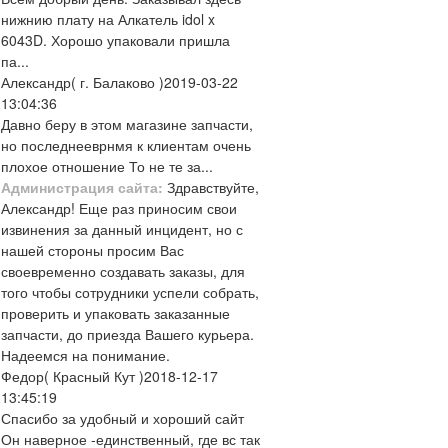
нижнию плату на Алкатель idol x
6043D. Хорошо упаковали пришла
па...
Александр
( г. Балаково )
2019-03-22
13:04:36
Давно беру в этом магазине запчасти,
но последнееврнмя к клиентам очень
плохое отношение То не те за...
Администрация сайта:
Здравствуйте,
Александр! Еще раз приносим свои
извинения за данный инцидент, но с
нашей стороны просим Вас
своевременно создавать заказы, для
того чтобы сотрудники успели собрать,
проверить и упаковать заказанные
запчасти, до приезда Вашего курьера.
Надеемся на понимание.
Федор
( Красный Кут )
2018-12-17
13:45:19
Спасибо за удобный и хороший сайт
Он наверное -единственный, где вс так