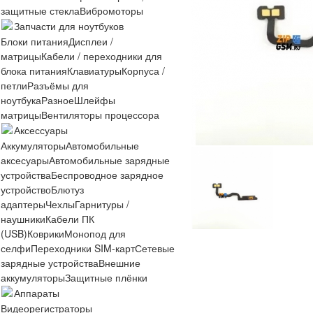
защитные стекла
Вибромоторы
Запчасти для ноутбуков
Блоки питания
Дисплеи /
матрицы
Кабели / переходники для
блока питания
Клавиатуры
Корпуса /
петли
Разъёмы для
ноутбука
Разное
Шлейфы
матрицы
Вентиляторы процессора
Аксессуары
Аккумуляторы
Автомобильные
аксесуары
Автомобильные зарядные
устройства
Беспроводное зарядное
устройство
Блютуз
адаптеры
Чехлы
Гарнитуры /
наушники
Кабели ПК
(USB)
Коврики
Монопод для
селфи
Переходники SIM-карт
Сетевые
зарядные устройства
Внешние
аккумуляторы
Защитные плёнки
Аппараты
Видеорегистраторы