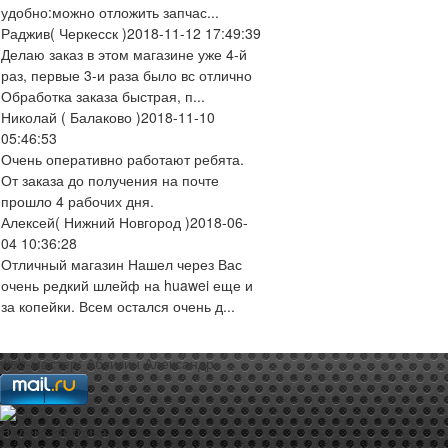
удобно:можно отложить запчас...
Раджив
( Черкесск )
2018-11-12 17:49:39
Делаю заказ в этом магазине уже 4-й
раз, первые 3-и раза было вс отлично
Обработка заказа быстрая, п...
Николай
( Балаково )
2018-11-10
05:46:53
Очень оперативно работают ребята.
От заказа до получения на почте
прошло 4 рабочих дня.
Алексей
( Нижний Новгород )
2018-06-
04 10:36:28
Отличный магазин Нашел через Вас
очень редкий шлейф на huawei еще и
за копейки. Всем остался очень д...
web-мастер:
Аблизин Александр