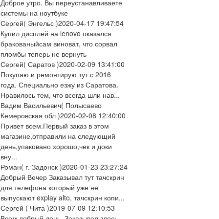
Доброе утро. Вы переустанавливаете
системы на ноутбуке
Сергей
( Энгельс )
2020-04-17 19:47:54
Купил дисплей на lenovo оказался
бракованыйсам виноват, что сорвал
пломбы теперь не вернуть
Сергей
( Саратов )
2020-02-09 13:41:00
Покупаю и ремонтирую тут с 2016
года. Специально езжу из Саратова.
Нравилось тем, что всегда шли нав...
Вадим Васильевич
( Полысаево
Кемеровская обл )
2020-02-08 12:40:00
Привет всем.Первый заказ в этом
магазине,отправили на следующий
день,упаковано хорошо,чек и доки
вну...
Роман
( г. Задонск )
2020-01-23 23:27:24
Добрый Вечер Заказывал тут тачскрин
для телефона который уже не
выпускают explay alto, тачскрин копи...
Сергей
( Чита )
2019-07-09 12:10:53
Всем добрый день. Заказывал здесь