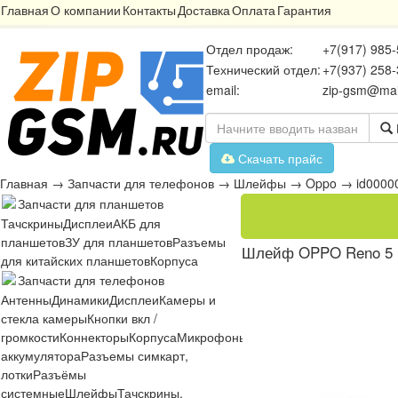
Главная
О компании
Контакты
Доставка
Оплата
Гарантия
Отдел продаж:
+7(917) 985-
Технический отдел:
+7(937) 258-
email:
zip-gsm@mai
Скачать прайс
Главная
→
Запчасти для телефонов
→
Шлейфы
→
Oppo
→
id0000
Запчасти для планшетов
Тачскрины
Дисплеи
АКБ для
планшетов
ЗУ для планшетов
Разъемы
Шлейф OPPO Reno 5 Li
для китайских планшетов
Корпуса
Запчасти для телефонов
Антенны
Динамики
Дисплеи
Камеры и
стекла камеры
Кнопки вкл /
громкости
Коннекторы
Корпуса
Микрофоны
Микросхемы
Платы
Разъё
аккумулятора
Разъемы симкарт,
лотки
Разъёмы
системные
Шлейфы
Тачскрины,