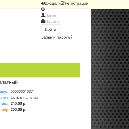
Вход
или
Регистрация
Войти
Забыли пароль?
платный
икул:
00000001037
аток:
Есть в наличии
ница:
240,00 р.
тнёр:
200,00 р.