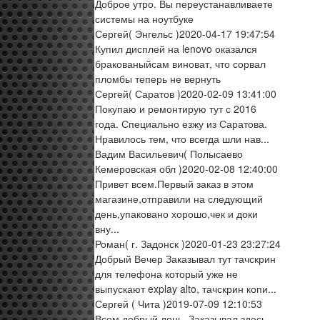
Доброе утро. Вы переустанавливаете
системы на ноутбуке
Сергей
( Энгельс )
2020-04-17 19:47:54
Купил дисплей на lenovo оказался
бракованыйсам виноват, что сорвал
пломбы теперь не вернуть
Сергей
( Саратов )
2020-02-09 13:41:00
Покупаю и ремонтирую тут с 2016
года. Специально езжу из Саратова.
Нравилось тем, что всегда шли нав...
Вадим Васильевич
( Полысаево
Кемеровская обл )
2020-02-08 12:40:00
Привет всем.Первый заказ в этом
магазине,отправили на следующий
день,упаковано хорошо,чек и доки
вну...
Роман
( г. Задонск )
2020-01-23 23:27:24
Добрый Вечер Заказывал тут тачскрин
для телефона который уже не
выпускают explay alto, тачскрин копи...
Сергей
( Чита )
2019-07-09 12:10:53
Всем добрый день. Заказывал здесь