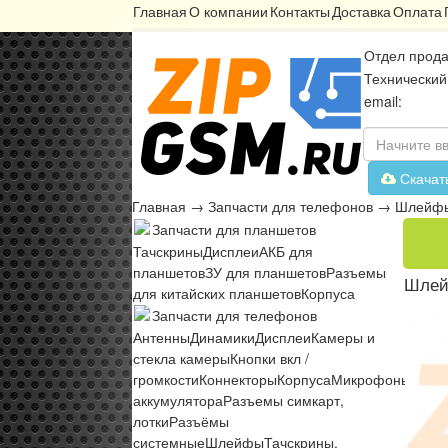
Главная
О компании
Контакты
Доставка
Оплата
Отдел прода
Технический
email:
Скачат
Главная
→
Запчасти для телефонов
→
Шлейф
Запчасти для планшетов
Тачскрины
Дисплеи
АКБ для
планшетов
ЗУ для планшетов
Разъемы
Шлей
для китайских планшетов
Корпуса
Запчасти для телефонов
Антенны
Динамики
Дисплеи
Камеры и
стекла камеры
Кнопки вкл /
громкости
Коннекторы
Корпуса
Микрофоны
Микр
аккумулятора
Разъемы симкарт,
лотки
Разъёмы
системные
Шлейфы
Тачскрины,