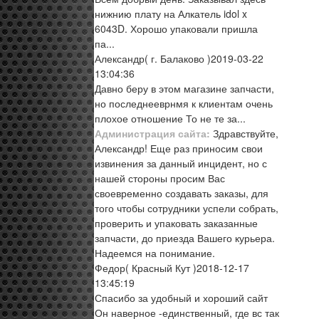
нижнию плату на Алкатель idol x
6043D. Хорошо упаковали пришла
па...
Александр
( г. Балаково )
2019-03-22
13:04:36
Давно беру в этом магазине запчасти,
но последнееврнмя к клиентам очень
плохое отношение То не те за...
Администрация сайта:
Здравствуйте,
Александр! Еще раз приносим свои
извинения за данный инцидент, но с
нашей стороны просим Вас
своевременно создавать заказы, для
того чтобы сотрудники успели собрать,
проверить и упаковать заказанные
запчасти, до приезда Вашего курьера.
Надеемся на понимание.
Федор
( Красный Кут )
2018-12-17
13:45:19
Спасибо за удобный и хороший сайт
Он наверное -единственный, где вс так