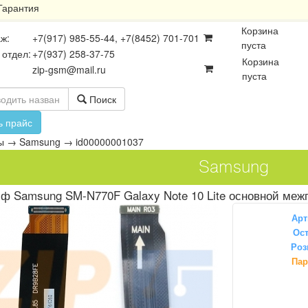
Гарантия
Корзина
ж:
+7(917) 985-55-44, +7(8452) 701-701
пуста
 отдел:
+7(937) 258-37-75
Корзина
zip-gsm@mail.ru
пуста
Поиск
ь прайс
ы
→
Samsung
→
id00000001037
Samsung
ф Samsung SM-N770F Galaxy Note 10 Lite основной меж
Арт
Ост
Роз
осхемы
Платы
Разъёмы
Пар