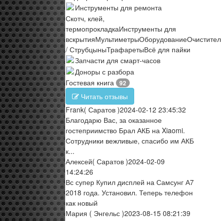
Инструменты для ремонта
Скотч, клей,
термопрокладка
Инструменты для
вскрытия
Мультиметры
Оборудование
Очистите
/ Струбцыны
Трафареты
Всё для пайки
Запчасти для смарт-часов
Доноры с разбора
Гостевая книга
92
Читать отзывы
Frank
( Саратов )
2024-02-12 23:45:32
Благодарю Вас, за оказанное
гостеприимство Брал АКБ на Xiaomi.
Сотрудники вежливые, спасибо им АКБ
к...
Алексей
( Саратов )
2024-02-09
14:24:26
Вс супер Купил дисплей на Самсунг А7
2018 года. Установил. Теперь телефон
как новый
Мария
( Энгельс )
2023-08-15 08:21:39