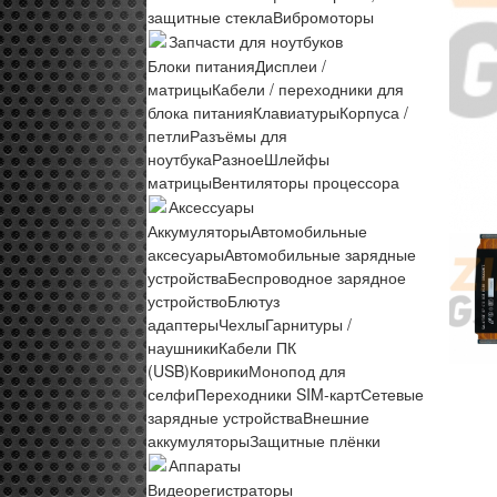
защитные стекла
Вибромоторы
Запчасти для ноутбуков
Блоки питания
Дисплеи /
матрицы
Кабели / переходники для
блока питания
Клавиатуры
Корпуса /
петли
Разъёмы для
ноутбука
Разное
Шлейфы
матрицы
Вентиляторы процессора
Аксессуары
Аккумуляторы
Автомобильные
аксесуары
Автомобильные зарядные
устройства
Беспроводное зарядное
устройство
Блютуз
адаптеры
Чехлы
Гарнитуры /
наушники
Кабели ПК
(USB)
Коврики
Монопод для
селфи
Переходники SIM-карт
Сетевые
зарядные устройства
Внешние
аккумуляторы
Защитные плёнки
Аппараты
Видеорегистраторы