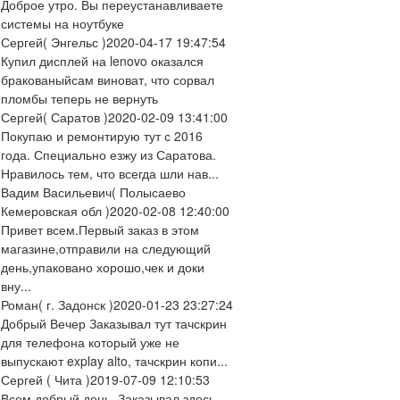
Доброе утро. Вы переустанавливаете
системы на ноутбуке
Сергей
( Энгельс )
2020-04-17 19:47:54
Купил дисплей на lenovo оказался
бракованыйсам виноват, что сорвал
пломбы теперь не вернуть
Сергей
( Саратов )
2020-02-09 13:41:00
Покупаю и ремонтирую тут с 2016
года. Специально езжу из Саратова.
Нравилось тем, что всегда шли нав...
Вадим Васильевич
( Полысаево
Кемеровская обл )
2020-02-08 12:40:00
Привет всем.Первый заказ в этом
магазине,отправили на следующий
день,упаковано хорошо,чек и доки
вну...
Роман
( г. Задонск )
2020-01-23 23:27:24
Добрый Вечер Заказывал тут тачскрин
для телефона который уже не
выпускают explay alto, тачскрин копи...
Сергей
( Чита )
2019-07-09 12:10:53
Всем добрый день. Заказывал здесь