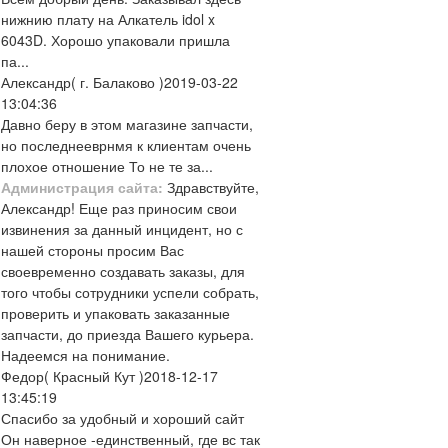
нижнию плату на Алкатель idol x
6043D. Хорошо упаковали пришла
па...
Александр
( г. Балаково )
2019-03-22
13:04:36
Давно беру в этом магазине запчасти,
но последнееврнмя к клиентам очень
плохое отношение То не те за...
Администрация сайта:
Здравствуйте,
Александр! Еще раз приносим свои
извинения за данный инцидент, но с
нашей стороны просим Вас
своевременно создавать заказы, для
того чтобы сотрудники успели собрать,
проверить и упаковать заказанные
запчасти, до приезда Вашего курьера.
Надеемся на понимание.
Федор
( Красный Кут )
2018-12-17
13:45:19
Спасибо за удобный и хороший сайт
Он наверное -единственный, где вс так