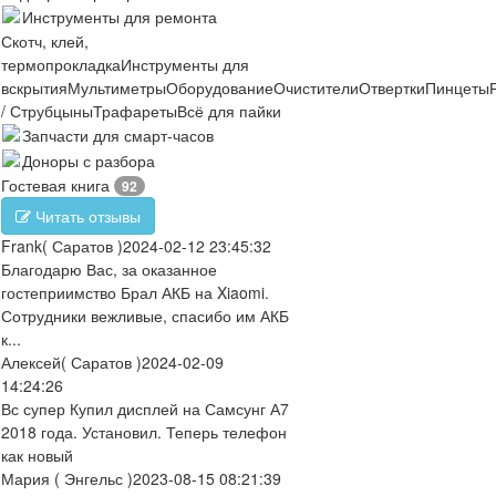
Инструменты для ремонта
Скотч, клей,
термопрокладка
Инструменты для
вскрытия
Мультиметры
Оборудование
Очистители
Отвертки
Пинцеты
/ Струбцыны
Трафареты
Всё для пайки
Запчасти для смарт-часов
Доноры с разбора
Гостевая книга
92
Читать отзывы
Frank
( Саратов )
2024-02-12 23:45:32
Благодарю Вас, за оказанное
гостеприимство Брал АКБ на Xiaomi.
Сотрудники вежливые, спасибо им АКБ
к...
Алексей
( Саратов )
2024-02-09
14:24:26
Вс супер Купил дисплей на Самсунг А7
2018 года. Установил. Теперь телефон
как новый
Мария
( Энгельс )
2023-08-15 08:21:39