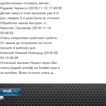
удобно:можно отложить запчас...
Раджив
( Черкесск )
2018-11-12 17:49:39
Делаю заказ в этом магазине уже 4-й
раз, первые 3-и раза было вс отлично
Обработка заказа быстрая, п...
Николай
( Балаково )
2018-11-10
05:46:53
Очень оперативно работают ребята.
От заказа до получения на почте
прошло 4 рабочих дня.
Алексей
( Нижний Новгород )
2018-06-
04 10:36:28
Отличный магазин Нашел через Вас
очень редкий шлейф на huawei еще и
за копейки. Всем остался очень д...
web-мастер:
Аблизин Александр