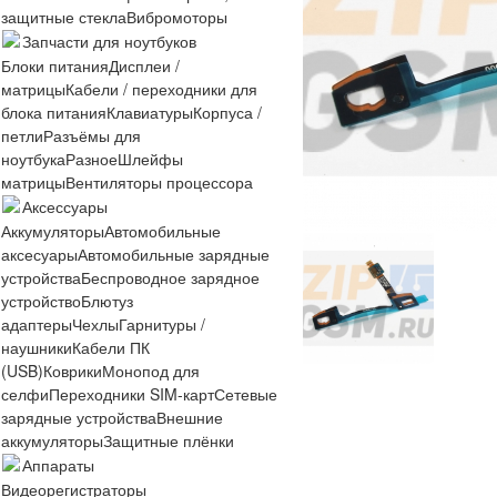
защитные стекла
Вибромоторы
Запчасти для ноутбуков
Блоки питания
Дисплеи /
матрицы
Кабели / переходники для
блока питания
Клавиатуры
Корпуса /
петли
Разъёмы для
ноутбука
Разное
Шлейфы
матрицы
Вентиляторы процессора
Аксессуары
Аккумуляторы
Автомобильные
аксесуары
Автомобильные зарядные
устройства
Беспроводное зарядное
устройство
Блютуз
адаптеры
Чехлы
Гарнитуры /
наушники
Кабели ПК
(USB)
Коврики
Монопод для
селфи
Переходники SIM-карт
Сетевые
зарядные устройства
Внешние
аккумуляторы
Защитные плёнки
Аппараты
Видеорегистраторы