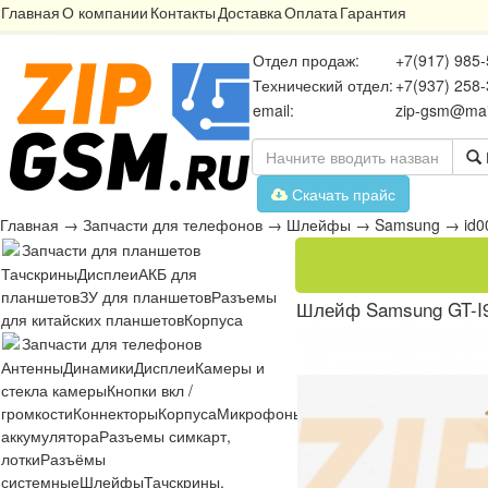
Главная
О компании
Контакты
Доставка
Оплата
Гарантия
Отдел продаж:
+7(917) 985-
Технический отдел:
+7(937) 258-
email:
zip-gsm@mai
Скачать прайс
Главная
→
Запчасти для телефонов
→
Шлейфы
→
Samsung
→
id
Запчасти для планшетов
Тачскрины
Дисплеи
АКБ для
планшетов
ЗУ для планшетов
Разъемы
Шлейф Samsung GT-I9
для китайских планшетов
Корпуса
Запчасти для телефонов
Антенны
Динамики
Дисплеи
Камеры и
стекла камеры
Кнопки вкл /
громкости
Коннекторы
Корпуса
Микрофоны
Микросхемы
Платы
Разъё
аккумулятора
Разъемы симкарт,
лотки
Разъёмы
системные
Шлейфы
Тачскрины,