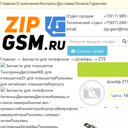
Главная
О компании
Контакты
Доставка
Оплата
Гарантия
Отдел продаж:
+7(917) 985-
Технический отдел:
+7(937) 258-
email:
zip-gsm@mai
Скачать прайс
Главная
→
Запчасти для телефонов
→
Шлейфы
→
ZTE
Запчасти для планшетов
Тачскрины
Дисплеи
АКБ для
планшетов
ЗУ для планшетов
Разъемы
Шлейф ZTE 
для китайских планшетов
Корпуса
Запчасти для телефонов
Цена:
15
Антенны
Динамики
Дисплеи
Камеры и
стекла камеры
Кнопки вкл /
громкости
Коннекторы
Корпуса
Микрофоны
Микросхемы
Платы
Разъё
аккумулятора
Разъемы симкарт,
лотки
Разъёмы
системные
Шлейфы
Тачскрины,