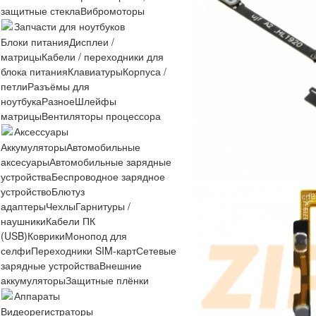
защитные стекла
Вибромоторы
Запчасти для ноутбуков
Блоки питания
Дисплеи /
матрицы
Кабели / переходники для
блока питания
Клавиатуры
Корпуса /
петли
Разъёмы для
ноутбука
Разное
Шлейфы
матрицы
Вентиляторы процессора
Аксессуары
Аккумуляторы
Автомобильные
аксесуары
Автомобильные зарядные
устройства
Беспроводное зарядное
устройство
Блютуз
адаптеры
Чехлы
Гарнитуры /
наушники
Кабели ПК
(USB)
Коврики
Монопод для
селфи
Переходники SIM-карт
Сетевые
зарядные устройства
Внешние
аккумуляторы
Защитные плёнки
Аппараты
Видеорегистраторы