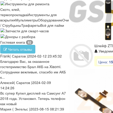
Инструменты для ремонта
Скотч, клей,
термопрокладка
Инструменты для
вскрытия
Мультиметры
Оборудование
Очистители
Отвертки
Пинцеты
/ Струбцыны
Трафареты
Всё для пайки
Запчасти для смарт-часов
Доноры с разбора
Гостевая книга
92
Шлейф ZTE 
Читать отзывы
Уведомит
Frank
( Саратов )
2024-02-12 23:45:32
Благодарю Вас, за оказанное
Цена:
15
гостеприимство Брал АКБ на Xiaomi.
Сотрудники вежливые, спасибо им АКБ
к...
Алексей
( Саратов )
2024-02-09
14:24:26
Вс супер Купил дисплей на Самсунг А7
2018 года. Установил. Теперь телефон
как новый
Мария
( Энгельс )
2023-08-15 08:21:39