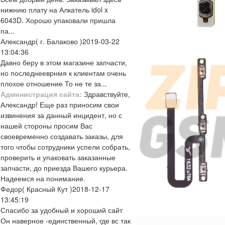
нижнию плату на Алкатель idol x
6043D. Хорошо упаковали пришла
па...
Александр
( г. Балаково )
2019-03-22
13:04:36
Давно беру в этом магазине запчасти,
но последнееврнмя к клиентам очень
плохое отношение То не те за...
Администрация сайта:
Здравствуйте,
Александр! Еще раз приносим свои
извинения за данный инцидент, но с
нашей стороны просим Вас
своевременно создавать заказы, для
того чтобы сотрудники успели собрать,
проверить и упаковать заказанные
запчасти, до приезда Вашего курьера.
Надеемся на понимание.
Федор
( Красный Кут )
2018-12-17
13:45:19
Спасибо за удобный и хороший сайт
Он наверное -единственный, где вс так