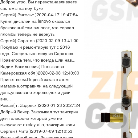
Доброе утро. Вы переустанавливаете
системы на ноутбуке
Сергей
( Энгельс )
2020-04-17 19:47:54
Купил дисплей на lenovo оказался
бракованыйсам виноват, что сорвал
пломбы теперь не вернуть
Сергей
( Саратов )
2020-02-09 13:41:00
Покупаю и ремонтирую тут с 2016
года. Специально езжу из Саратова.
Нравилось тем, что всегда шли нав...
Вадим Васильевич
( Полысаево
Кемеровская обл )
2020-02-08 12:40:00
Привет всем.Первый заказ в этом
магазине,отправили на следующий
день,упаковано хорошо,чек и доки
вну...
Роман
( г. Задонск )
2020-01-23 23:27:24
Добрый Вечер Заказывал тут тачскрин
для телефона который уже не
выпускают explay alto, тачскрин копи...
Сергей
( Чита )
2019-07-09 12:10:53
Всем добрый день. Заказывал здесь