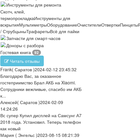
Инструменты для ремонта
Скотч, клей,
термопрокладка
Инструменты для
вскрытия
Мультиметры
Оборудование
Очистители
Отвертки
Пинцеты
/ Струбцыны
Трафареты
Всё для пайки
Запчасти для смарт-часов
Доноры с разбора
Гостевая книга
92
Читать отзывы
Frank
( Саратов )
2024-02-12 23:45:32
Благодарю Вас, за оказанное
гостеприимство Брал АКБ на Xiaomi.
Сотрудники вежливые, спасибо им АКБ
к...
Алексей
( Саратов )
2024-02-09
14:24:26
Вс супер Купил дисплей на Самсунг А7
2018 года. Установил. Теперь телефон
как новый
Мария
( Энгельс )
2023-08-15 08:21:39