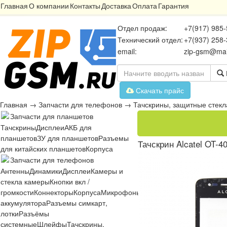
Главная
О компании
Контакты
Доставка
Оплата
Гарантия
Отдел продаж:
+7(917) 985-
Технический отдел:
+7(937) 258-
email:
zip-gsm@mai
Скачать прайс
Главная
→
Запчасти для телефонов
→
Тачскрины, защитные стекл
Запчасти для планшетов
Тачскрины
Дисплеи
АКБ для
планшетов
ЗУ для планшетов
Разъемы
Тачскрин Alcatel OT-4
для китайских планшетов
Корпуса
Запчасти для телефонов
Антенны
Динамики
Дисплеи
Камеры и
стекла камеры
Кнопки вкл /
громкости
Коннекторы
Корпуса
Микрофоны
Микросхемы
Платы
Разъё
аккумулятора
Разъемы симкарт,
лотки
Разъёмы
системные
Шлейфы
Тачскрины,