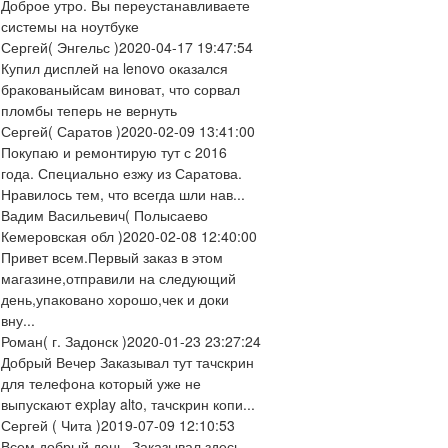
Доброе утро. Вы переустанавливаете
системы на ноутбуке
Сергей
( Энгельс )
2020-04-17 19:47:54
Купил дисплей на lenovo оказался
бракованыйсам виноват, что сорвал
пломбы теперь не вернуть
Сергей
( Саратов )
2020-02-09 13:41:00
Покупаю и ремонтирую тут с 2016
года. Специально езжу из Саратова.
Нравилось тем, что всегда шли нав...
Вадим Васильевич
( Полысаево
Кемеровская обл )
2020-02-08 12:40:00
Привет всем.Первый заказ в этом
магазине,отправили на следующий
день,упаковано хорошо,чек и доки
вну...
Роман
( г. Задонск )
2020-01-23 23:27:24
Добрый Вечер Заказывал тут тачскрин
для телефона который уже не
выпускают explay alto, тачскрин копи...
Сергей
( Чита )
2019-07-09 12:10:53
Всем добрый день. Заказывал здесь