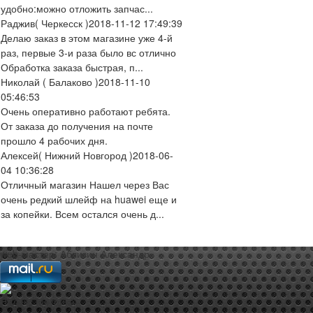
удобно:можно отложить запчас...
Раджив
( Черкесск )
2018-11-12 17:49:39
Делаю заказ в этом магазине уже 4-й
раз, первые 3-и раза было вс отлично
Обработка заказа быстрая, п...
Николай
( Балаково )
2018-11-10
05:46:53
Очень оперативно работают ребята.
От заказа до получения на почте
прошло 4 рабочих дня.
Алексей
( Нижний Новгород )
2018-06-
04 10:36:28
Отличный магазин Нашел через Вас
очень редкий шлейф на huawei еще и
за копейки. Всем остался очень д...
web-мастер:
Аблизин Александр