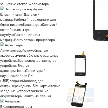
защитные стекла
Вибромоторы
Запчасти для ноутбуков
Блоки питания
Дисплеи /
матрицы
Кабели / переходники для
блока питания
Клавиатуры
Корпуса /
петли
Разъёмы для
ноутбука
Разное
Шлейфы
матрицы
Вентиляторы процессора
Аксессуары
Аккумуляторы
Автомобильные
аксесуары
Автомобильные зарядные
устройства
Беспроводное зарядное
устройство
Блютуз
адаптеры
Чехлы
Гарнитуры /
наушники
Кабели ПК
(USB)
Коврики
Монопод для
селфи
Переходники SIM-карт
Сетевые
зарядные устройства
Внешние
аккумуляторы
Защитные плёнки
Аппараты
Видеорегистраторы