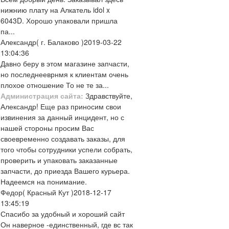
нижнию плату на Алкатель idol x
6043D. Хорошо упаковали пришла
па...
Александр
( г. Балаково )
2019-03-22
13:04:36
Давно беру в этом магазине запчасти,
но последнееврнмя к клиентам очень
плохое отношение То не те за...
Администрация сайта:
Здравствуйте,
Александр! Еще раз приносим свои
извинения за данный инцидент, но с
нашей стороны просим Вас
своевременно создавать заказы, для
того чтобы сотрудники успели собрать,
проверить и упаковать заказанные
запчасти, до приезда Вашего курьера.
Надеемся на понимание.
Федор
( Красный Кут )
2018-12-17
13:45:19
Спасибо за удобный и хороший сайт
Он наверное -единственный, где вс так