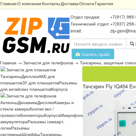
Главная
О компании
Контакты
Доставка
Оплата
Гарантия
Отдел продаж:
+7(917) 985-
Технический отдел:
+7(937) 258-
email:
zip-gsm@mai
Скачать прайс
Главная
→
Запчасти для телефонов
→
Тачскрины, защитные стекл
Запчасти для планшетов
Тачскрины
Дисплеи
АКБ для
планшетов
ЗУ для планшетов
Разъемы
Тачскрин Fly IQ454 Ev
для китайских планшетов
Корпуса
Запчасти для телефонов
Антенны
Динамики
Дисплеи
Камеры и
стекла камеры
Кнопки вкл /
громкости
Коннекторы
Корпуса
Микрофоны
Микросхемы
Платы
Разъё
аккумулятора
Разъемы симкарт,
лотки
Разъёмы
системные
Шлейфы
Тачскрины,