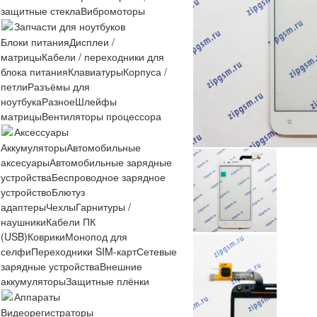
защитные стекла
Вибромоторы
Запчасти для ноутбуков
Блоки питания
Дисплеи /
матрицы
Кабели / переходники для
блока питания
Клавиатуры
Корпуса /
петли
Разъёмы для
ноутбука
Разное
Шлейфы
матрицы
Вентиляторы процессора
Аксессуары
Аккумуляторы
Автомобильные
аксесуары
Автомобильные зарядные
устройства
Беспроводное зарядное
устройство
Блютуз
адаптеры
Чехлы
Гарнитуры /
наушники
Кабели ПК
(USB)
Коврики
Монопод для
селфи
Переходники SIM-карт
Сетевые
зарядные устройства
Внешние
аккумуляторы
Защитные плёнки
Аппараты
Видеорегистраторы