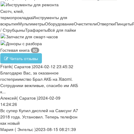
Инструменты для ремонта
Скотч, клей,
термопрокладка
Инструменты для
вскрытия
Мультиметры
Оборудование
Очистители
Отвертки
Пинцеты
/ Струбцыны
Трафареты
Всё для пайки
Запчасти для смарт-часов
Доноры с разбора
Гостевая книга
92
Читать отзывы
Frank
( Саратов )
2024-02-12 23:45:32
Благодарю Вас, за оказанное
гостеприимство Брал АКБ на Xiaomi.
Сотрудники вежливые, спасибо им АКБ
к...
Алексей
( Саратов )
2024-02-09
14:24:26
Вс супер Купил дисплей на Самсунг А7
2018 года. Установил. Теперь телефон
как новый
Мария
( Энгельс )
2023-08-15 08:21:39