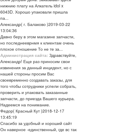
нижнию плату на Алкатель idol x
6043D. Хорошо упаковали пришла
па...
Александр
( г. Балаково )
2019-03-22
13:04:36
Давно беру в этом магазине запчасти,
но последнееврнмя к клиентам очень
плохое отношение То не те за...
Администрация сайта:
Здравствуйте,
Александр! Еще раз приносим свои
извинения за данный инцидент, но с
нашей стороны просим Вас
своевременно создавать заказы, для
того чтобы сотрудники успели собрать,
проверить и упаковать заказанные
запчасти, до приезда Вашего курьера.
Надеемся на понимание.
Федор
( Красный Кут )
2018-12-17
13:45:19
Спасибо за удобный и хороший сайт
Он наверное -единственный, где вс так