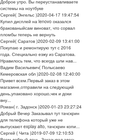
Доброе утро. Вы переустанавливаете
системы на ноутбуке
Сергей
( Энгельс )
2020-04-17 19:47:54
Купил дисплей на lenovo оказался
бракованыйсам виноват, что сорвал
пломбы теперь не вернуть
Сергей
( Саратов )
2020-02-09 13:41:00
Покупаю и ремонтирую тут с 2016
года. Специально езжу из Саратова.
Нравилось тем, что всегда шли нав...
Вадим Васильевич
( Полысаево
Кемеровская обл )
2020-02-08 12:40:00
Привет всем.Первый заказ в этом
магазине,отправили на следующий
день,упаковано хорошо,чек и доки
вну...
Роман
( г. Задонск )
2020-01-23 23:27:24
Добрый Вечер Заказывал тут тачскрин
для телефона который уже не
выпускают explay alto, тачскрин копи...
Сергей
( Чита )
2019-07-09 12:10:53
Всем добрый день. Заказывал здесь