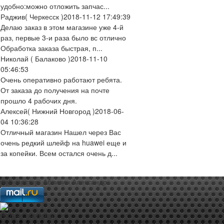
удобно:можно отложить запчас...
Раджив
( Черкесск )
2018-11-12 17:49:39
Делаю заказ в этом магазине уже 4-й
раз, первые 3-и раза было вс отлично
Обработка заказа быстрая, п...
Николай
( Балаково )
2018-11-10
05:46:53
Очень оперативно работают ребята.
От заказа до получения на почте
прошло 4 рабочих дня.
Алексей
( Нижний Новгород )
2018-06-
04 10:36:28
Отличный магазин Нашел через Вас
очень редкий шлейф на huawei еще и
за копейки. Всем остался очень д...
web-мастер:
Аблизин Александр