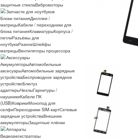
защитные стекла
Вибромоторы
Запчасти для ноутбуков
Блоки питания
Дисплеи /
матрицы
Кабели / переходники для
блока питания
Клавиатуры
Корпуса /
петли
Разъёмы для
ноутбука
Разное
Шлейфы
матрицы
Вентиляторы процессора
Аксессуары
Аккумуляторы
Автомобильные
аксесуары
Автомобильные зарядные
устройства
Беспроводное зарядное
устройство
Блютуз
адаптеры
Чехлы
Гарнитуры /
наушники
Кабели ПК
(USB)
Коврики
Монопод для
селфи
Переходники SIM-карт
Сетевые
зарядные устройства
Внешние
аккумуляторы
Защитные плёнки
Аппараты
Видеорегистраторы