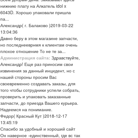
нижнию плату на Алкатель idol x
6043D. Хорошо упаковали пришла
па...
Александр
( г. Балаково )
2019-03-22
13:04:36
Давно беру в этом магазине запчасти,
но последнееврнмя к клиентам очень
плохое отношение То не те за...
Администрация сайта:
Здравствуйте,
Александр! Еще раз приносим свои
извинения за данный инцидент, но с
нашей стороны просим Вас
своевременно создавать заказы, для
того чтобы сотрудники успели собрать,
проверить и упаковать заказанные
запчасти, до приезда Вашего курьера.
Надеемся на понимание.
Федор
( Красный Кут )
2018-12-17
13:45:19
Спасибо за удобный и хороший сайт
Он наверное -единственный, где вс так