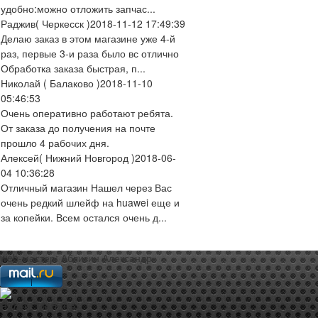
удобно:можно отложить запчас...
Раджив
( Черкесск )
2018-11-12 17:49:39
Делаю заказ в этом магазине уже 4-й
раз, первые 3-и раза было вс отлично
Обработка заказа быстрая, п...
Николай
( Балаково )
2018-11-10
05:46:53
Очень оперативно работают ребята.
От заказа до получения на почте
прошло 4 рабочих дня.
Алексей
( Нижний Новгород )
2018-06-
04 10:36:28
Отличный магазин Нашел через Вас
очень редкий шлейф на huawei еще и
за копейки. Всем остался очень д...
web-мастер:
Аблизин Александр