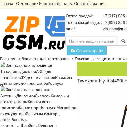
Главная
О компании
Контакты
Доставка
Оплата
Гарантия
Отдел продаж:
+7(917) 985-
Технический отдел:
+7(937) 258-
email:
zip-gsm@mai
Скачать прайс
Главная
→
Запчасти для телефонов
→
Тачскрины, защитные стекл
Запчасти для планшетов
Тачскрины
Дисплеи
АКБ для
планшетов
ЗУ для планшетов
Разъемы
Тачскрин Fly IQ4490i 
для китайских планшетов
Корпуса
Запчасти для телефонов
Антенны
Динамики
Дисплеи
Камеры и
стекла камеры
Кнопки вкл /
громкости
Коннекторы
Корпуса
Микрофоны
Микросхемы
Платы
Разъё
аккумулятора
Разъемы симкарт,
лотки
Разъёмы
системные
Шлейфы
Тачскрины,