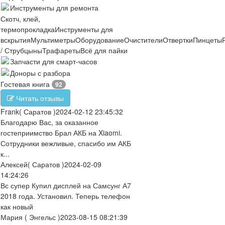
Инструменты для ремонта
Скотч, клей,
термопрокладка
Инструменты для
вскрытия
Мультиметры
Оборудование
Очистители
Отвертки
Пинцеты
/ Струбцыны
Трафареты
Всё для пайки
Запчасти для смарт-часов
Доноры с разбора
Гостевая книга
92
Читать отзывы
Frank
( Саратов )
2024-02-12 23:45:32
Благодарю Вас, за оказанное
гостеприимство Брал АКБ на Xiaomi.
Сотрудники вежливые, спасибо им АКБ
к...
Алексей
( Саратов )
2024-02-09
14:24:26
Вс супер Купил дисплей на Самсунг А7
2018 года. Установил. Теперь телефон
как новый
Мария
( Энгельс )
2023-08-15 08:21:39