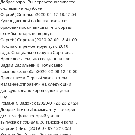
Доброе утро. Вы переустанавливаете
системы на ноутбуке
Сергей
( Энгельс )
2020-04-17 19:47:54
Купил дисплей на lenovo оказался
бракованыйсам виноват, что сорвал
пломбы теперь не вернуть
Сергей
( Саратов )
2020-02-09 13:41:00
Покупаю и ремонтирую тут с 2016
года. Специально езжу из Саратова.
Нравилось тем, что всегда шли нав...
Вадим Васильевич
( Полысаево
Кемеровская обл )
2020-02-08 12:40:00
Привет всем.Первый заказ в этом
магазине,отправили на следующий
день,упаковано хорошо,чек и доки
вну...
Роман
( г. Задонск )
2020-01-23 23:27:24
Добрый Вечер Заказывал тут тачскрин
для телефона который уже не
выпускают explay alto, тачскрин копи...
Сергей
( Чита )
2019-07-09 12:10:53
Всем добрый день. Заказывал здесь