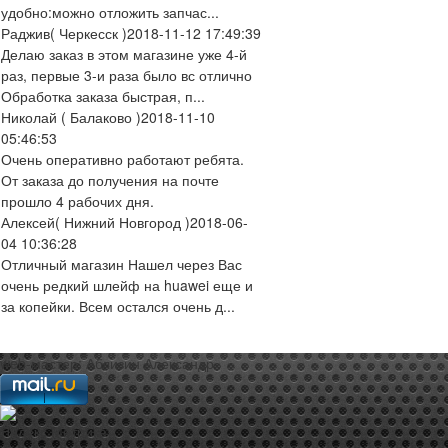
удобно:можно отложить запчас...
Раджив
( Черкесск )
2018-11-12 17:49:39
Делаю заказ в этом магазине уже 4-й
раз, первые 3-и раза было вс отлично
Обработка заказа быстрая, п...
Николай
( Балаково )
2018-11-10
05:46:53
Очень оперативно работают ребята.
От заказа до получения на почте
прошло 4 рабочих дня.
Алексей
( Нижний Новгород )
2018-06-
04 10:36:28
Отличный магазин Нашел через Вас
очень редкий шлейф на huawei еще и
за копейки. Всем остался очень д...
web-мастер:
Аблизин Александр