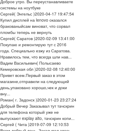
Доброе утро. Вы переустанавливаете
системы на ноутбуке
Сергей
( Энгельс )
2020-04-17 19:47:54
Купил дисплей на lenovo оказался
бракованыйсам виноват, что сорвал
пломбы теперь не вернуть
Сергей
( Саратов )
2020-02-09 13:41:00
Покупаю и ремонтирую тут с 2016
года. Специально езжу из Саратова.
Нравилось тем, что всегда шли нав...
Вадим Васильевич
( Полысаево
Кемеровская обл )
2020-02-08 12:40:00
Привет всем.Первый заказ в этом
магазине,отправили на следующий
день,упаковано хорошо,чек и доки
вну...
Роман
( г. Задонск )
2020-01-23 23:27:24
Добрый Вечер Заказывал тут тачскрин
для телефона который уже не
выпускают explay alto, тачскрин копи...
Сергей
( Чита )
2019-07-09 12:10:53
Всем добрый день. Заказывал здесь