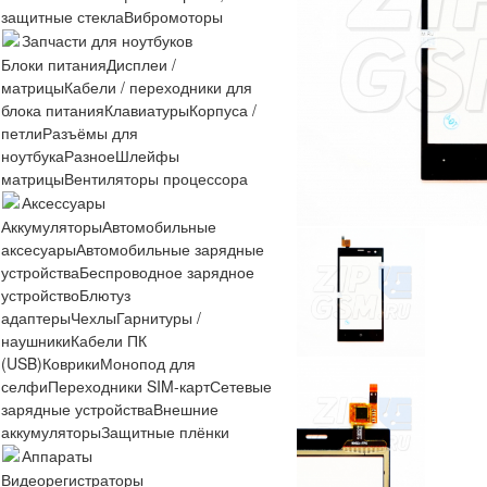
защитные стекла
Вибромоторы
Запчасти для ноутбуков
Блоки питания
Дисплеи /
матрицы
Кабели / переходники для
блока питания
Клавиатуры
Корпуса /
петли
Разъёмы для
ноутбука
Разное
Шлейфы
матрицы
Вентиляторы процессора
Аксессуары
Аккумуляторы
Автомобильные
аксесуары
Автомобильные зарядные
устройства
Беспроводное зарядное
устройство
Блютуз
адаптеры
Чехлы
Гарнитуры /
наушники
Кабели ПК
(USB)
Коврики
Монопод для
селфи
Переходники SIM-карт
Сетевые
зарядные устройства
Внешние
аккумуляторы
Защитные плёнки
Аппараты
Видеорегистраторы