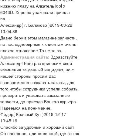
нижнию плату на Алкатель idol x
6043D. Хорошо упаковали пришла
па...
Александр
( г. Балаково )
2019-03-22
13:04:36
Давно беру в этом магазине запчасти,
но последнееврнмя к клиентам очень
плохое отношение То не те за...
Администрация сайта:
Здравствуйте,
Александр! Еще раз приносим свои
извинения за данный инцидент, но с
нашей стороны просим Вас
своевременно создавать заказы, для
того чтобы сотрудники успели собрать,
проверить и упаковать заказанные
запчасти, до приезда Вашего курьера.
Надеемся на понимание.
Федор
( Красный Кут )
2018-12-17
13:45:19
Спасибо за удобный и хороший сайт
Он наверное -единственный, где вс так