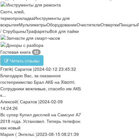
Инструменты для ремонта
Скотч, клей,
термопрокладка
Инструменты для
вскрытия
Мультиметры
Оборудование
Очистители
Отвертки
Пинцеты
/ Струбцыны
Трафареты
Всё для пайки
Запчасти для смарт-часов
Доноры с разбора
Гостевая книга
92
Читать отзывы
Frank
( Саратов )
2024-02-12 23:45:32
Благодарю Вас, за оказанное
гостеприимство Брал АКБ на Xiaomi.
Сотрудники вежливые, спасибо им АКБ
к...
Алексей
( Саратов )
2024-02-09
14:24:26
Вс супер Купил дисплей на Самсунг А7
2018 года. Установил. Теперь телефон
как новый
Мария
( Энгельс )
2023-08-15 08:21:39