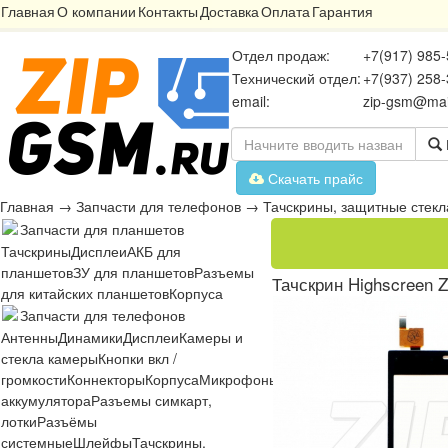
Главная
О компании
Контакты
Доставка
Оплата
Гарантия
Отдел продаж:
+7(917) 985-
Технический отдел:
+7(937) 258-
email:
zip-gsm@mai
Скачать прайс
Главная
→
Запчасти для телефонов
→
Тачскрины, защитные стекл
Запчасти для планшетов
Тачскрины
Дисплеи
АКБ для
планшетов
ЗУ для планшетов
Разъемы
Тачскрин Highscreen Z
для китайских планшетов
Корпуса
Запчасти для телефонов
Антенны
Динамики
Дисплеи
Камеры и
стекла камеры
Кнопки вкл /
громкости
Коннекторы
Корпуса
Микрофоны
Микросхемы
Платы
Разъё
аккумулятора
Разъемы симкарт,
лотки
Разъёмы
системные
Шлейфы
Тачскрины,