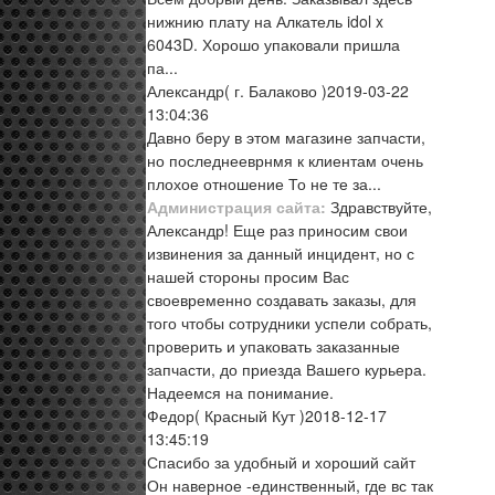
нижнию плату на Алкатель idol x
6043D. Хорошо упаковали пришла
па...
Александр
( г. Балаково )
2019-03-22
13:04:36
Давно беру в этом магазине запчасти,
но последнееврнмя к клиентам очень
плохое отношение То не те за...
Администрация сайта:
Здравствуйте,
Александр! Еще раз приносим свои
извинения за данный инцидент, но с
нашей стороны просим Вас
своевременно создавать заказы, для
того чтобы сотрудники успели собрать,
проверить и упаковать заказанные
запчасти, до приезда Вашего курьера.
Надеемся на понимание.
Федор
( Красный Кут )
2018-12-17
13:45:19
Спасибо за удобный и хороший сайт
Он наверное -единственный, где вс так