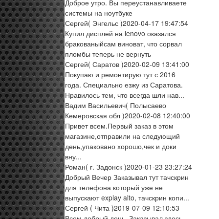
Доброе утро. Вы переустанавливаете
системы на ноутбуке
Сергей
( Энгельс )
2020-04-17 19:47:54
Купил дисплей на lenovo оказался
бракованыйсам виноват, что сорвал
пломбы теперь не вернуть
Сергей
( Саратов )
2020-02-09 13:41:00
Покупаю и ремонтирую тут с 2016
года. Специально езжу из Саратова.
Нравилось тем, что всегда шли нав...
Вадим Васильевич
( Полысаево
Кемеровская обл )
2020-02-08 12:40:00
Привет всем.Первый заказ в этом
магазине,отправили на следующий
день,упаковано хорошо,чек и доки
вну...
Роман
( г. Задонск )
2020-01-23 23:27:24
Добрый Вечер Заказывал тут тачскрин
для телефона который уже не
выпускают explay alto, тачскрин копи...
Сергей
( Чита )
2019-07-09 12:10:53
Всем добрый день. Заказывал здесь