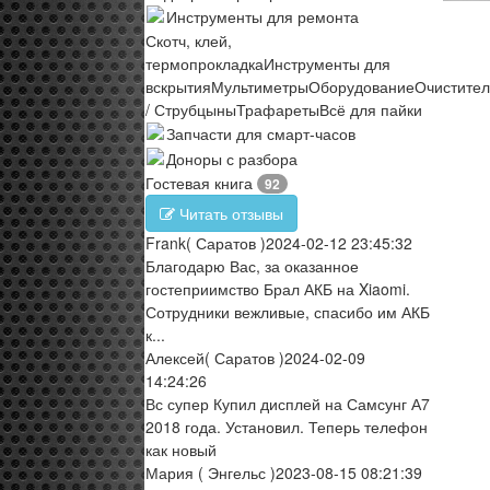
Инструменты для ремонта
Скотч, клей,
термопрокладка
Инструменты для
вскрытия
Мультиметры
Оборудование
Очистите
/ Струбцыны
Трафареты
Всё для пайки
Запчасти для смарт-часов
Доноры с разбора
Гостевая книга
92
Читать отзывы
Frank
( Саратов )
2024-02-12 23:45:32
Благодарю Вас, за оказанное
гостеприимство Брал АКБ на Xiaomi.
Сотрудники вежливые, спасибо им АКБ
к...
Алексей
( Саратов )
2024-02-09
14:24:26
Вс супер Купил дисплей на Самсунг А7
2018 года. Установил. Теперь телефон
как новый
Мария
( Энгельс )
2023-08-15 08:21:39