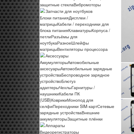
защитные стекла
Вибромоторы
Запчасти для ноутбуков
Блоки питания
Дисплеи /
матрицы
Кабели / переходники для
блока питания
Клавиатуры
Корпуса /
петли
Разъёмы для
ноутбука
Разное
Шлейфы
матрицы
Вентиляторы процессора
Аксессуары
Аккумуляторы
Автомобильные
аксесуары
Автомобильные зарядные
устройства
Беспроводное зарядное
устройство
Блютуз
адаптеры
Чехлы
Гарнитуры /
наушники
Кабели ПК
(USB)
Коврики
Монопод для
селфи
Переходники SIM-карт
Сетевые
зарядные устройства
Внешние
аккумуляторы
Защитные плёнки
Аппараты
Видеорегистраторы