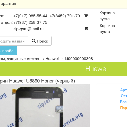
Гарантия
Корзина
ж:
+7(917) 985-55-44, +7(8452) 701-701
пуста
 отдел:
+7(937) 258-37-75
Корзина
zip-gsm@mail.ru
пуста
Поиск
ь прайс
ны, защитные стекла
→
Huawei
→
id00000000308
Huawei
рин Huawei U8860 Honor (черный)
Арт
Ост
Роз
осхемы
Платы
Разъёмы
Пар