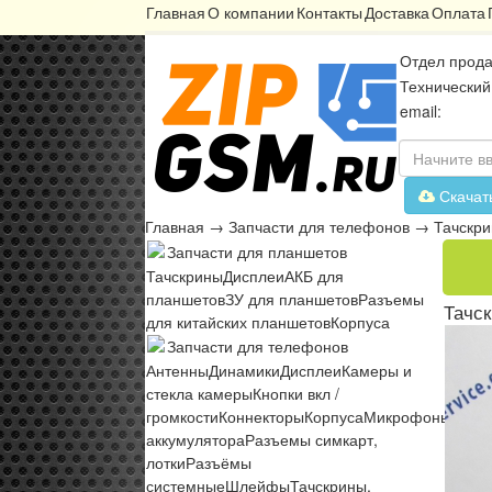
Главная
О компании
Контакты
Доставка
Оплата
Отдел прода
Технический
email:
Скачат
Главная
→
Запчасти для телефонов
→
Тачскри
Запчасти для планшетов
Тачскрины
Дисплеи
АКБ для
планшетов
ЗУ для планшетов
Разъемы
Тачск
для китайских планшетов
Корпуса
Запчасти для телефонов
Антенны
Динамики
Дисплеи
Камеры и
стекла камеры
Кнопки вкл /
громкости
Коннекторы
Корпуса
Микрофоны
Микр
аккумулятора
Разъемы симкарт,
лотки
Разъёмы
системные
Шлейфы
Тачскрины,