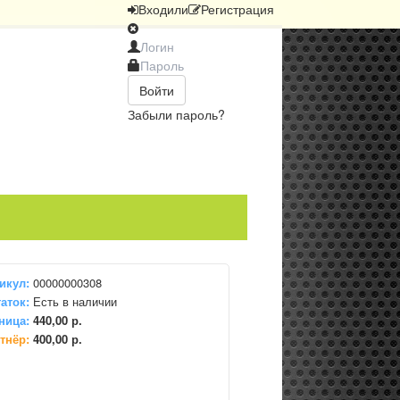
Вход
или
Регистрация
Войти
Забыли пароль?
икул:
00000000308
аток:
Есть в наличии
ница:
440,00 р.
тнёр:
400,00 р.