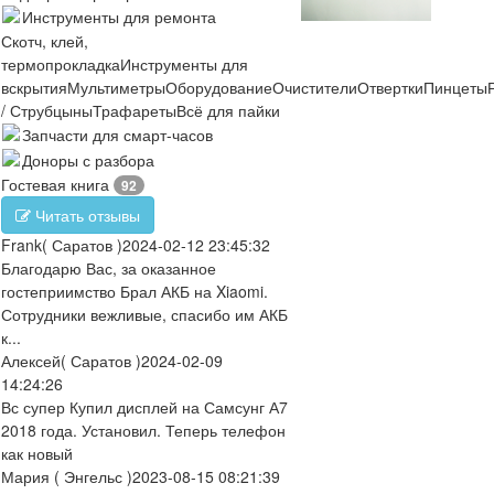
Инструменты для ремонта
Скотч, клей,
термопрокладка
Инструменты для
вскрытия
Мультиметры
Оборудование
Очистители
Отвертки
Пинцеты
/ Струбцыны
Трафареты
Всё для пайки
Запчасти для смарт-часов
Доноры с разбора
Гостевая книга
92
Читать отзывы
Frank
( Саратов )
2024-02-12 23:45:32
Благодарю Вас, за оказанное
гостеприимство Брал АКБ на Xiaomi.
Сотрудники вежливые, спасибо им АКБ
к...
Алексей
( Саратов )
2024-02-09
14:24:26
Вс супер Купил дисплей на Самсунг А7
2018 года. Установил. Теперь телефон
как новый
Мария
( Энгельс )
2023-08-15 08:21:39