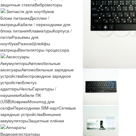
защитные стекла
Вибромоторы
Запчасти для ноутбуков
Блоки питания
Дисплеи /
матрицы
Кабели / переходники для
блока питания
Клавиатуры
Корпуса /
петли
Разъёмы для
ноутбука
Разное
Шлейфы
матрицы
Вентиляторы процессора
Аксессуары
Аккумуляторы
Автомобильные
аксесуары
Автомобильные зарядные
устройства
Беспроводное зарядное
устройство
Блютуз
адаптеры
Чехлы
Гарнитуры /
наушники
Кабели ПК
(USB)
Коврики
Монопод для
селфи
Переходники SIM-карт
Сетевые
зарядные устройства
Внешние
аккумуляторы
Защитные плёнки
Аппараты
Видеорегистраторы