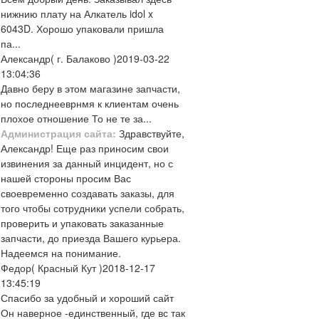
нижнию плату на Алкатель idol x
6043D. Хорошо упаковали пришла
па...
Александр
( г. Балаково )
2019-03-22
13:04:36
Давно беру в этом магазине запчасти,
но последнееврнмя к клиентам очень
плохое отношение То не те за...
Администрация сайта:
Здравствуйте,
Александр! Еще раз приносим свои
извинения за данный инцидент, но с
нашей стороны просим Вас
своевременно создавать заказы, для
того чтобы сотрудники успели собрать,
проверить и упаковать заказанные
запчасти, до приезда Вашего курьера.
Надеемся на понимание.
Федор
( Красный Кут )
2018-12-17
13:45:19
Спасибо за удобный и хороший сайт
Он наверное -единственный, где вс так