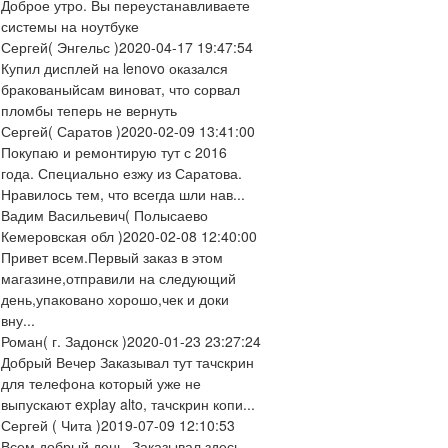
Доброе утро. Вы переустанавливаете
системы на ноутбуке
Сергей
( Энгельс )
2020-04-17 19:47:54
Купил дисплей на lenovo оказался
бракованыйсам виноват, что сорвал
пломбы теперь не вернуть
Сергей
( Саратов )
2020-02-09 13:41:00
Покупаю и ремонтирую тут с 2016
года. Специально езжу из Саратова.
Нравилось тем, что всегда шли нав...
Вадим Васильевич
( Полысаево
Кемеровская обл )
2020-02-08 12:40:00
Привет всем.Первый заказ в этом
магазине,отправили на следующий
день,упаковано хорошо,чек и доки
вну...
Роман
( г. Задонск )
2020-01-23 23:27:24
Добрый Вечер Заказывал тут тачскрин
для телефона который уже не
выпускают explay alto, тачскрин копи...
Сергей
( Чита )
2019-07-09 12:10:53
Всем добрый день. Заказывал здесь