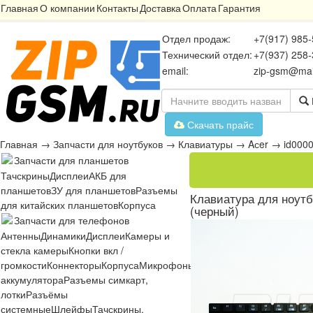
Главная
О компании
Контакты
Доставка
Оплата
Гарантия
Отдел продаж:
+7(917) 985-
Технический отдел:
+7(937) 258-
email:
zip-gsm@mai
Скачать прайс
Главная
→
Запчасти для ноутбуков
→
Клавиатуры
→
Aсer
→
id000
Запчасти для планшетов
Тачскрины
Дисплеи
АКБ для
планшетов
ЗУ для планшетов
Разъемы
Клавиатура для ноутбу
для китайских планшетов
Корпуса
(черный)
Запчасти для телефонов
Антенны
Динамики
Дисплеи
Камеры и
стекла камеры
Кнопки вкл /
громкости
Коннекторы
Корпуса
Микрофоны
Микросхемы
Платы
Разъё
аккумулятора
Разъемы симкарт,
лотки
Разъёмы
системные
Шлейфы
Тачскрины,