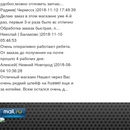
удобно:можно отложить запчас...
Раджив
( Черкесск )
2018-11-12 17:49:39
Делаю заказ в этом магазине уже 4-й
раз, первые 3-и раза было вс отлично
Обработка заказа быстрая, п...
Николай
( Балаково )
2018-11-10
05:46:53
Очень оперативно работают ребята.
От заказа до получения на почте
прошло 4 рабочих дня.
Алексей
( Нижний Новгород )
2018-06-
04 10:36:28
Отличный магазин Нашел через Вас
очень редкий шлейф на huawei еще и
за копейки. Всем остался очень д...
web-мастер:
Аблизин Александр