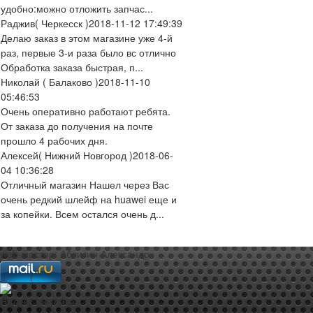
удобно:можно отложить запчас...
Раджив
( Черкесск )
2018-11-12 17:49:39
Делаю заказ в этом магазине уже 4-й
раз, первые 3-и раза было вс отлично
Обработка заказа быстрая, п...
Николай
( Балаково )
2018-11-10
05:46:53
Очень оперативно работают ребята.
От заказа до получения на почте
прошло 4 рабочих дня.
Алексей
( Нижний Новгород )
2018-06-
04 10:36:28
Отличный магазин Нашел через Вас
очень редкий шлейф на huawei еще и
за копейки. Всем остался очень д...
web-мастер:
Аблизин Александр