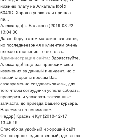
нижнию плату на Алкатель idol x
6043D. Хорошо упаковали пришла
па...
Александр
( г. Балаково )
2019-03-22
13:04:36
Давно беру в этом магазине запчасти,
но последнееврнмя к клиентам очень
плохое отношение То не те за...
Администрация сайта:
Здравствуйте,
Александр! Еще раз приносим свои
извинения за данный инцидент, но с
нашей стороны просим Вас
своевременно создавать заказы, для
того чтобы сотрудники успели собрать,
проверить и упаковать заказанные
запчасти, до приезда Вашего курьера.
Надеемся на понимание.
Федор
( Красный Кут )
2018-12-17
13:45:19
Спасибо за удобный и хороший сайт
Он наверное -единственный, где вс так