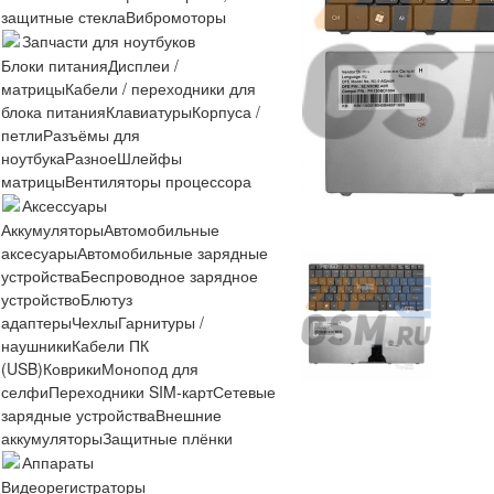
защитные стекла
Вибромоторы
Запчасти для ноутбуков
Блоки питания
Дисплеи /
матрицы
Кабели / переходники для
блока питания
Клавиатуры
Корпуса /
петли
Разъёмы для
ноутбука
Разное
Шлейфы
матрицы
Вентиляторы процессора
Аксессуары
Аккумуляторы
Автомобильные
аксесуары
Автомобильные зарядные
устройства
Беспроводное зарядное
устройство
Блютуз
адаптеры
Чехлы
Гарнитуры /
наушники
Кабели ПК
(USB)
Коврики
Монопод для
селфи
Переходники SIM-карт
Сетевые
зарядные устройства
Внешние
аккумуляторы
Защитные плёнки
Аппараты
Видеорегистраторы