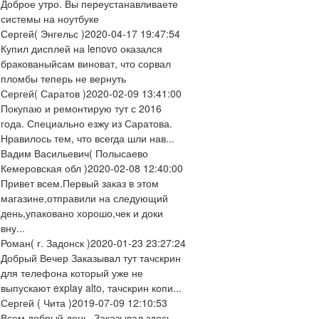
Доброе утро. Вы переустанавливаете
системы на ноутбуке
Сергей
( Энгельс )
2020-04-17 19:47:54
Купил дисплей на lenovo оказался
бракованыйсам виноват, что сорвал
пломбы теперь не вернуть
Сергей
( Саратов )
2020-02-09 13:41:00
Покупаю и ремонтирую тут с 2016
года. Специально езжу из Саратова.
Нравилось тем, что всегда шли нав...
Вадим Васильевич
( Полысаево
Кемеровская обл )
2020-02-08 12:40:00
Привет всем.Первый заказ в этом
магазине,отправили на следующий
день,упаковано хорошо,чек и доки
вну...
Роман
( г. Задонск )
2020-01-23 23:27:24
Добрый Вечер Заказывал тут тачскрин
для телефона который уже не
выпускают explay alto, тачскрин копи...
Сергей
( Чита )
2019-07-09 12:10:53
Всем добрый день. Заказывал здесь