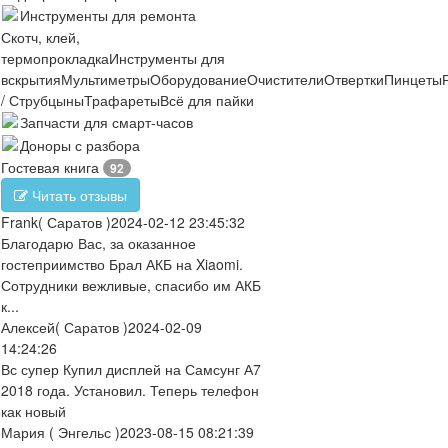
Инструменты для ремонта
Скотч, клей,
термопрокладка
Инструменты для
вскрытия
Мультиметры
Оборудование
Очистители
Отвертки
Пинцеты
/ Струбцыны
Трафареты
Всё для пайки
Запчасти для смарт-часов
Доноры с разбора
Гостевая книга
92
Читать отзывы
Frank
( Саратов )
2024-02-12 23:45:32
Благодарю Вас, за оказанное
гостеприимство Брал АКБ на Xiaomi.
Сотрудники вежливые, спасибо им АКБ
к...
Алексей
( Саратов )
2024-02-09
14:24:26
Вс супер Купил дисплей на Самсунг А7
2018 года. Установил. Теперь телефон
как новый
Мария
( Энгельс )
2023-08-15 08:21:39