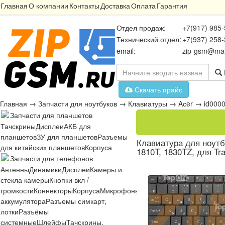
Главная
О компании
Контакты
Доставка
Оплата
Гарантия
Отдел продаж:
+7(917) 985-
Технический отдел:
+7(937) 258-
email:
zip-gsm@mai
Скачать прайс
Главная
→
Запчасти для ноутбуков
→
Клавиатуры
→
Aсer
→
id000
Запчасти для планшетов
Тачскрины
Дисплеи
АКБ для
планшетов
ЗУ для планшетов
Разъемы
Клавиатура для ноутбу
для китайских планшетов
Корпуса
1810T, 1830TZ, для Tr
Запчасти для телефонов
Антенны
Динамики
Дисплеи
Камеры и
стекла камеры
Кнопки вкл /
громкости
Коннекторы
Корпуса
Микрофоны
Микросхемы
Платы
Разъё
аккумулятора
Разъемы симкарт,
лотки
Разъёмы
системные
Шлейфы
Тачскрины,