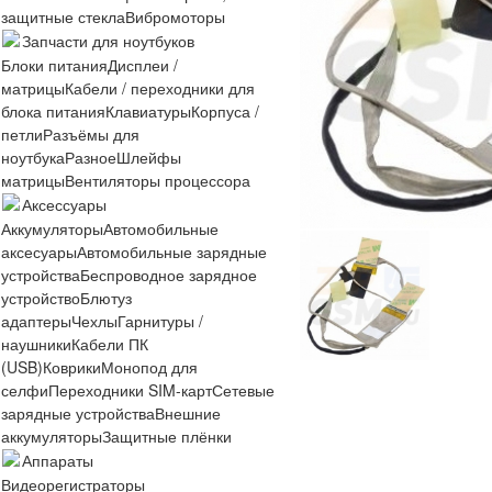
защитные стекла
Вибромоторы
Запчасти для ноутбуков
Блоки питания
Дисплеи /
матрицы
Кабели / переходники для
блока питания
Клавиатуры
Корпуса /
петли
Разъёмы для
ноутбука
Разное
Шлейфы
матрицы
Вентиляторы процессора
Аксессуары
Аккумуляторы
Автомобильные
аксесуары
Автомобильные зарядные
устройства
Беспроводное зарядное
устройство
Блютуз
адаптеры
Чехлы
Гарнитуры /
наушники
Кабели ПК
(USB)
Коврики
Монопод для
селфи
Переходники SIM-карт
Сетевые
зарядные устройства
Внешние
аккумуляторы
Защитные плёнки
Аппараты
Видеорегистраторы