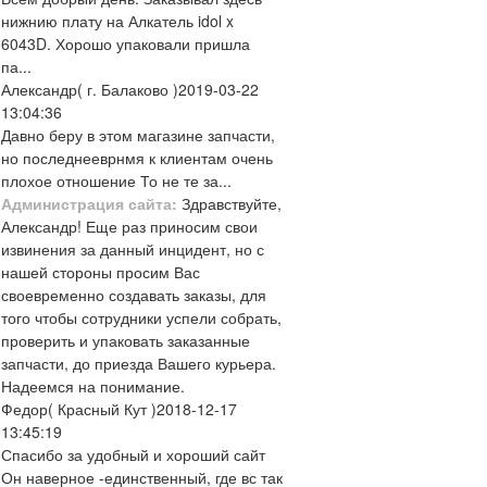
нижнию плату на Алкатель idol x
6043D. Хорошо упаковали пришла
па...
Александр
( г. Балаково )
2019-03-22
13:04:36
Давно беру в этом магазине запчасти,
но последнееврнмя к клиентам очень
плохое отношение То не те за...
Администрация сайта:
Здравствуйте,
Александр! Еще раз приносим свои
извинения за данный инцидент, но с
нашей стороны просим Вас
своевременно создавать заказы, для
того чтобы сотрудники успели собрать,
проверить и упаковать заказанные
запчасти, до приезда Вашего курьера.
Надеемся на понимание.
Федор
( Красный Кут )
2018-12-17
13:45:19
Спасибо за удобный и хороший сайт
Он наверное -единственный, где вс так