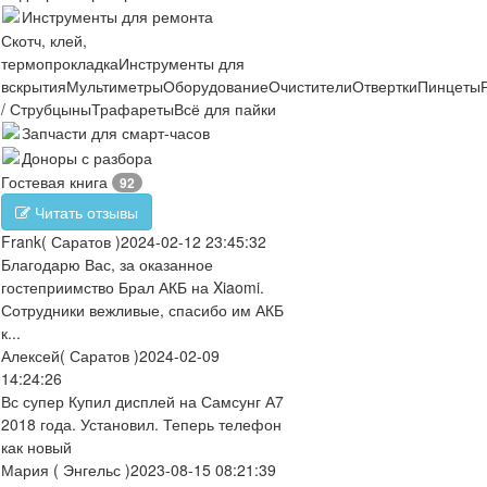
Инструменты для ремонта
Скотч, клей,
термопрокладка
Инструменты для
вскрытия
Мультиметры
Оборудование
Очистители
Отвертки
Пинцеты
/ Струбцыны
Трафареты
Всё для пайки
Запчасти для смарт-часов
Доноры с разбора
Гостевая книга
92
Читать отзывы
Frank
( Саратов )
2024-02-12 23:45:32
Благодарю Вас, за оказанное
гостеприимство Брал АКБ на Xiaomi.
Сотрудники вежливые, спасибо им АКБ
к...
Алексей
( Саратов )
2024-02-09
14:24:26
Вс супер Купил дисплей на Самсунг А7
2018 года. Установил. Теперь телефон
как новый
Мария
( Энгельс )
2023-08-15 08:21:39