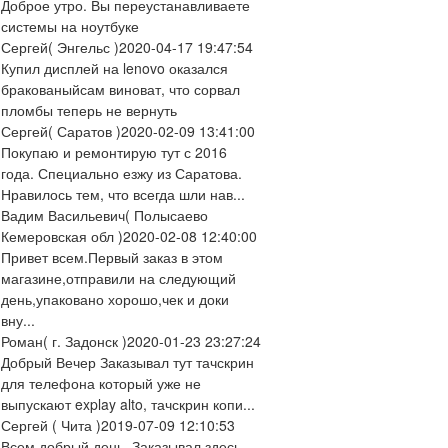
Доброе утро. Вы переустанавливаете
системы на ноутбуке
Сергей
( Энгельс )
2020-04-17 19:47:54
Купил дисплей на lenovo оказался
бракованыйсам виноват, что сорвал
пломбы теперь не вернуть
Сергей
( Саратов )
2020-02-09 13:41:00
Покупаю и ремонтирую тут с 2016
года. Специально езжу из Саратова.
Нравилось тем, что всегда шли нав...
Вадим Васильевич
( Полысаево
Кемеровская обл )
2020-02-08 12:40:00
Привет всем.Первый заказ в этом
магазине,отправили на следующий
день,упаковано хорошо,чек и доки
вну...
Роман
( г. Задонск )
2020-01-23 23:27:24
Добрый Вечер Заказывал тут тачскрин
для телефона который уже не
выпускают explay alto, тачскрин копи...
Сергей
( Чита )
2019-07-09 12:10:53
Всем добрый день. Заказывал здесь