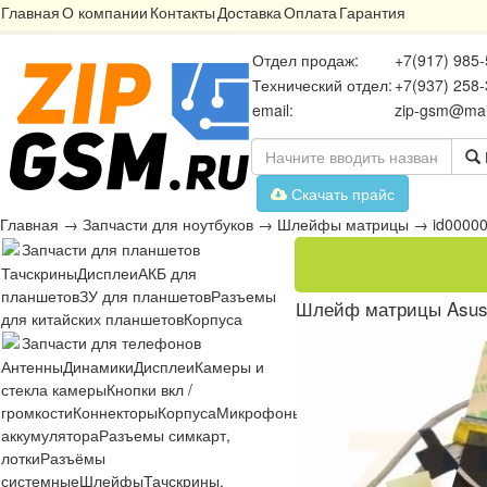
Главная
О компании
Контакты
Доставка
Оплата
Гарантия
Отдел продаж:
+7(917) 985-
Технический отдел:
+7(937) 258-
email:
zip-gsm@mai
Скачать прайс
Главная
→
Запчасти для ноутбуков
→
Шлейфы матрицы
→
id0000
Запчасти для планшетов
Тачскрины
Дисплеи
АКБ для
планшетов
ЗУ для планшетов
Разъемы
Шлейф матрицы Asus A
для китайских планшетов
Корпуса
Запчасти для телефонов
Антенны
Динамики
Дисплеи
Камеры и
стекла камеры
Кнопки вкл /
громкости
Коннекторы
Корпуса
Микрофоны
Микросхемы
Платы
Разъё
аккумулятора
Разъемы симкарт,
лотки
Разъёмы
системные
Шлейфы
Тачскрины,