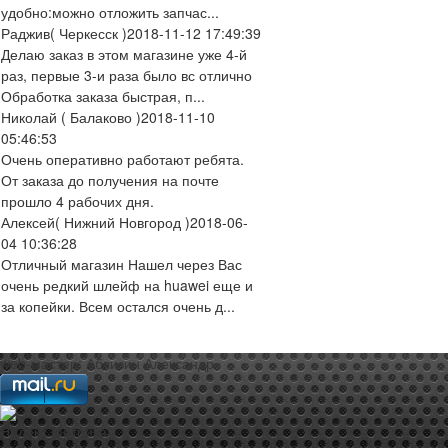
удобно:можно отложить запчас...
Раджив
( Черкесск )
2018-11-12 17:49:39
Делаю заказ в этом магазине уже 4-й
раз, первые 3-и раза было вс отлично
Обработка заказа быстрая, п...
Николай
( Балаково )
2018-11-10
05:46:53
Очень оперативно работают ребята.
От заказа до получения на почте
прошло 4 рабочих дня.
Алексей
( Нижний Новгород )
2018-06-
04 10:36:28
Отличный магазин Нашел через Вас
очень редкий шлейф на huawei еще и
за копейки. Всем остался очень д...
web-мастер:
Аблизин Александр