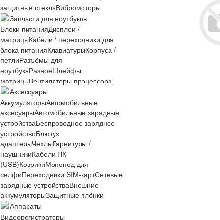
защитные стекла
Вибромоторы
Запчасти для ноутбуков
Блоки питания
Дисплеи /
матрицы
Кабели / переходники для
блока питания
Клавиатуры
Корпуса /
петли
Разъёмы для
ноутбука
Разное
Шлейфы
матрицы
Вентиляторы процессора
Аксессуары
Аккумуляторы
Автомобильные
аксесуары
Автомобильные зарядные
устройства
Беспроводное зарядное
устройство
Блютуз
адаптеры
Чехлы
Гарнитуры /
наушники
Кабели ПК
(USB)
Коврики
Монопод для
селфи
Переходники SIM-карт
Сетевые
зарядные устройства
Внешние
аккумуляторы
Защитные плёнки
Аппараты
Видеорегистраторы