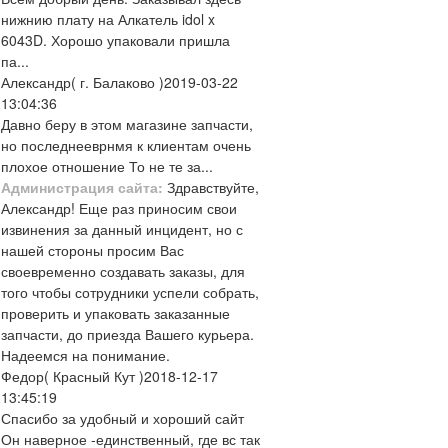
нижнию плату на Алкатель idol x
6043D. Хорошо упаковали пришла
па...
Александр
( г. Балаково )
2019-03-22
13:04:36
Давно беру в этом магазине запчасти,
но последнееврнмя к клиентам очень
плохое отношение То не те за...
Администрация сайта:
Здравствуйте,
Александр! Еще раз приносим свои
извинения за данный инцидент, но с
нашей стороны просим Вас
своевременно создавать заказы, для
того чтобы сотрудники успели собрать,
проверить и упаковать заказанные
запчасти, до приезда Вашего курьера.
Надеемся на понимание.
Федор
( Красный Кут )
2018-12-17
13:45:19
Спасибо за удобный и хороший сайт
Он наверное -единственный, где вс так