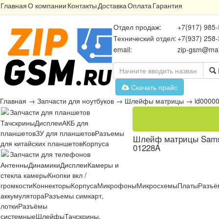
Главная
О компании
Контакты
Доставка
Оплата
Гарантия
Отдел продаж:
+7(917) 985-
Технический отдел:
+7(937) 258-
email:
zip-gsm@mai
Скачать прайс
Главная
→
Запчасти для ноутбуков
→
Шлейфы матрицы
→
id0000
Запчасти для планшетов
Тачскрины
Дисплеи
АКБ для
планшетов
ЗУ для планшетов
Разъемы
Шлейф матрицы Samsu
для китайских планшетов
Корпуса
01228A
Запчасти для телефонов
Антенны
Динамики
Дисплеи
Камеры и
стекла камеры
Кнопки вкл /
громкости
Коннекторы
Корпуса
Микрофоны
Микросхемы
Платы
Разъё
аккумулятора
Разъемы симкарт,
лотки
Разъёмы
системные
Шлейфы
Тачскрины,