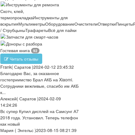
Инструменты для ремонта
Скотч, клей,
термопрокладка
Инструменты для
вскрытия
Мультиметры
Оборудование
Очистители
Отвертки
Пинцеты
/ Струбцыны
Трафареты
Всё для пайки
Запчасти для смарт-часов
Доноры с разбора
Гостевая книга
92
Читать отзывы
Frank
( Саратов )
2024-02-12 23:45:32
Благодарю Вас, за оказанное
гостеприимство Брал АКБ на Xiaomi.
Сотрудники вежливые, спасибо им АКБ
к...
Алексей
( Саратов )
2024-02-09
14:24:26
Вс супер Купил дисплей на Самсунг А7
2018 года. Установил. Теперь телефон
как новый
Мария
( Энгельс )
2023-08-15 08:21:39