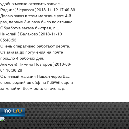
удобно:можно отложить запчас...
Раджив
( Черкесск )
2018-11-12 17:49:39
Делаю заказ в этом магазине уже 4-й
раз, первые 3-и раза было вс отлично
Обработка заказа быстрая, п...
Николай
( Балаково )
2018-11-10
05:46:53
Очень оперативно работают ребята.
От заказа до получения на почте
прошло 4 рабочих дня.
Алексей
( Нижний Новгород )
2018-06-
04 10:36:28
Отличный магазин Нашел через Вас
очень редкий шлейф на huawei еще и
за копейки. Всем остался очень д...
web-мастер:
Аблизин Александр