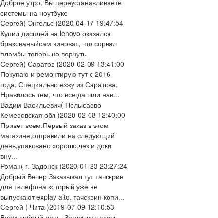
Доброе утро. Вы переустанавливаете
системы на ноутбуке
Сергей
( Энгельс )
2020-04-17 19:47:54
Купил дисплей на lenovo оказался
бракованыйсам виноват, что сорвал
пломбы теперь не вернуть
Сергей
( Саратов )
2020-02-09 13:41:00
Покупаю и ремонтирую тут с 2016
года. Специально езжу из Саратова.
Нравилось тем, что всегда шли нав...
Вадим Васильевич
( Полысаево
Кемеровская обл )
2020-02-08 12:40:00
Привет всем.Первый заказ в этом
магазине,отправили на следующий
день,упаковано хорошо,чек и доки
вну...
Роман
( г. Задонск )
2020-01-23 23:27:24
Добрый Вечер Заказывал тут тачскрин
для телефона который уже не
выпускают explay alto, тачскрин копи...
Сергей
( Чита )
2019-07-09 12:10:53
Всем добрый день. Заказывал здесь