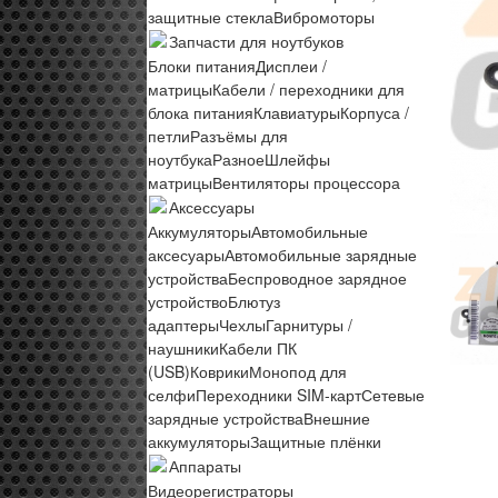
защитные стекла
Вибромоторы
Запчасти для ноутбуков
Блоки питания
Дисплеи /
матрицы
Кабели / переходники для
блока питания
Клавиатуры
Корпуса /
петли
Разъёмы для
ноутбука
Разное
Шлейфы
матрицы
Вентиляторы процессора
Аксессуары
Аккумуляторы
Автомобильные
аксесуары
Автомобильные зарядные
устройства
Беспроводное зарядное
устройство
Блютуз
адаптеры
Чехлы
Гарнитуры /
наушники
Кабели ПК
(USB)
Коврики
Монопод для
селфи
Переходники SIM-карт
Сетевые
зарядные устройства
Внешние
аккумуляторы
Защитные плёнки
Аппараты
Видеорегистраторы