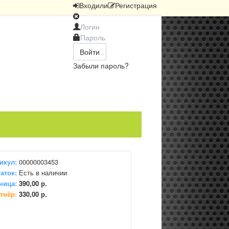
Вход
или
Регистрация
Войти
Забыли пароль?
икул:
00000003453
аток:
Есть в наличии
ница:
390,00 р.
тнёр:
330,00 р.