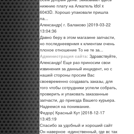
нижнию плату на Алкатель idol x
6043D. Хорошо упаковали пришла
па...
Александр
( г. Балаково )
2019-03-22
13:04:36
Давно беру в этом магазине запчасти,
но последнееврнмя к клиентам очень
плохое отношение То не те за...
Администрация сайта:
Здравствуйте,
Александр! Еще раз приносим свои
извинения за данный инцидент, но с
нашей стороны просим Вас
своевременно создавать заказы, для
того чтобы сотрудники успели собрать,
проверить и упаковать заказанные
запчасти, до приезда Вашего курьера.
Надеемся на понимание.
Федор
( Красный Кут )
2018-12-17
13:45:19
Спасибо за удобный и хороший сайт
Он наверное -единственный, где вс так