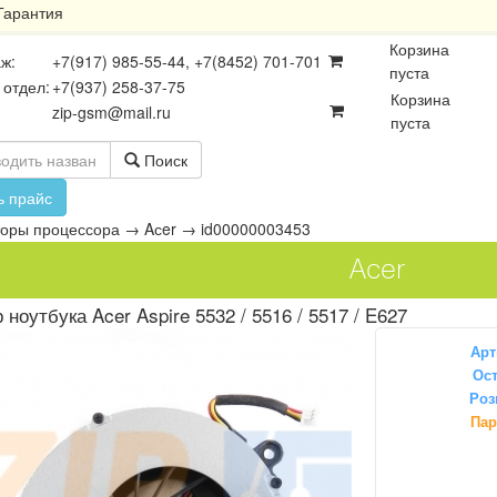
Гарантия
Корзина
ж:
+7(917) 985-55-44, +7(8452) 701-701
пуста
 отдел:
+7(937) 258-37-75
Корзина
zip-gsm@mail.ru
пуста
Поиск
ь прайс
торы процессора
→
Aсer
→
id00000003453
Aсer
 ноутбука Acer Aspire 5532 / 5516 / 5517 / E627
Арт
Ост
Роз
осхемы
Платы
Разъёмы
Пар