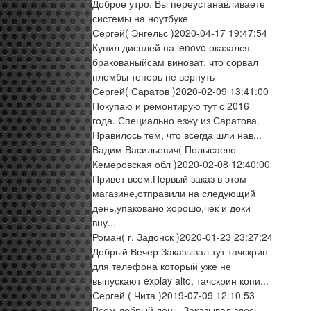
Доброе утро. Вы переустанавливаете
системы на ноутбуке
Сергей
( Энгельс )
2020-04-17 19:47:54
Купил дисплей на lenovo оказался
бракованыйсам виноват, что сорвал
пломбы теперь не вернуть
Сергей
( Саратов )
2020-02-09 13:41:00
Покупаю и ремонтирую тут с 2016
года. Специально езжу из Саратова.
Нравилось тем, что всегда шли нав...
Вадим Васильевич
( Полысаево
Кемеровская обл )
2020-02-08 12:40:00
Привет всем.Первый заказ в этом
магазине,отправили на следующий
день,упаковано хорошо,чек и доки
вну...
Роман
( г. Задонск )
2020-01-23 23:27:24
Добрый Вечер Заказывал тут тачскрин
для телефона который уже не
выпускают explay alto, тачскрин копи...
Сергей
( Чита )
2019-07-09 12:10:53
Всем добрый день. Заказывал здесь