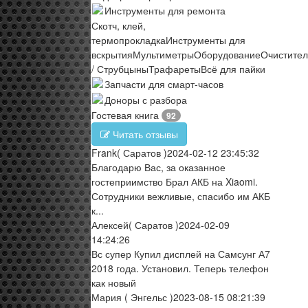
Инструменты для ремонта
Скотч, клей,
термопрокладка
Инструменты для
вскрытия
Мультиметры
Оборудование
Очистите
/ Струбцыны
Трафареты
Всё для пайки
Запчасти для смарт-часов
Доноры с разбора
Гостевая книга
92
Читать отзывы
Frank
( Саратов )
2024-02-12 23:45:32
Благодарю Вас, за оказанное
гостеприимство Брал АКБ на Xiaomi.
Сотрудники вежливые, спасибо им АКБ
к...
Алексей
( Саратов )
2024-02-09
14:24:26
Вс супер Купил дисплей на Самсунг А7
2018 года. Установил. Теперь телефон
как новый
Мария
( Энгельс )
2023-08-15 08:21:39