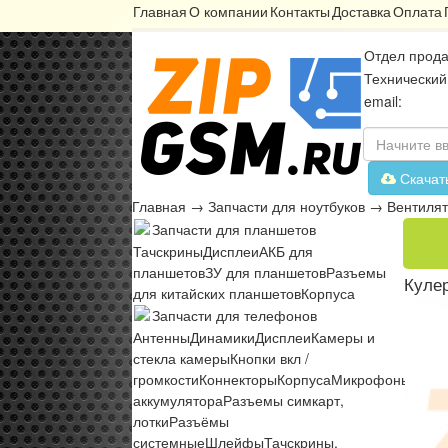
Главная
О компании
Контакты
Доставка
Оплата
Отдел прода
Технический
email:
Скачат
Главная
→
Запчасти для ноутбуков
→
Вентиля
Запчасти для планшетов
Тачскрины
Дисплеи
АКБ для
планшетов
ЗУ для планшетов
Разъемы
Кулер
для китайских планшетов
Корпуса
Запчасти для телефонов
Антенны
Динамики
Дисплеи
Камеры и
стекла камеры
Кнопки вкл /
громкости
Коннекторы
Корпуса
Микрофоны
Микр
аккумулятора
Разъемы симкарт,
лотки
Разъёмы
системные
Шлейфы
Тачскрины,