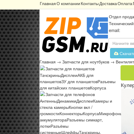
Главная
О компании
Контакты
Доставка
Оплата
Отдел прода
Технический
email:
Скачат
Главная
→
Запчасти для ноутбуков
→
Вентиля
Запчасти для планшетов
Тачскрины
Дисплеи
АКБ для
планшетов
ЗУ для планшетов
Разъемы
Кулер
для китайских планшетов
Корпуса
Запчасти для телефонов
Антенны
Динамики
Дисплеи
Камеры и
стекла камеры
Кнопки вкл /
громкости
Коннекторы
Корпуса
Микрофоны
Микр
аккумулятора
Разъемы симкарт,
лотки
Разъёмы
системные
Шлейфы
Тачскрины,