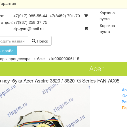
Гарантия
Корзина
ж:
+7(917) 985-55-44, +7(8452) 701-701
пуста
 отдел:
+7(937) 258-37-75
Корзина
zip-gsm@mail.ru
пуста
Поиск
ь прайс
торы процессора
→
Aсer
→
id00000006115
Aсer
 ноутбука Acer Aspire 3820 / 3820TG Series FAN-AC05
Ар
Ос
Ро
осхемы
Платы
Разъёмы
Па