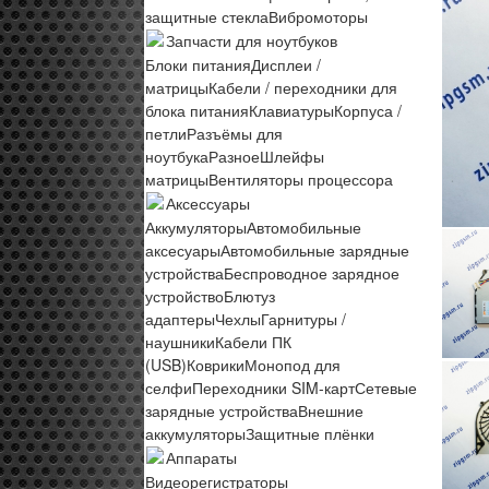
защитные стекла
Вибромоторы
Запчасти для ноутбуков
Блоки питания
Дисплеи /
матрицы
Кабели / переходники для
блока питания
Клавиатуры
Корпуса /
петли
Разъёмы для
ноутбука
Разное
Шлейфы
матрицы
Вентиляторы процессора
Аксессуары
Аккумуляторы
Автомобильные
аксесуары
Автомобильные зарядные
устройства
Беспроводное зарядное
устройство
Блютуз
адаптеры
Чехлы
Гарнитуры /
наушники
Кабели ПК
(USB)
Коврики
Монопод для
селфи
Переходники SIM-карт
Сетевые
зарядные устройства
Внешние
аккумуляторы
Защитные плёнки
Аппараты
Видеорегистраторы