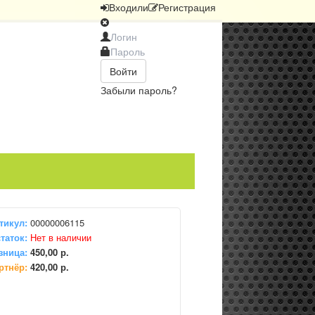
Вход
или
Регистрация
Войти
Забыли пароль?
тикул:
00000006115
таток:
Нет в наличии
зница:
450,00 р.
ртнёр:
420,00 р.