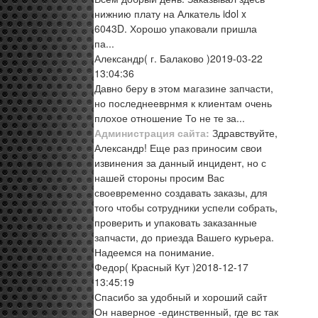
нижнию плату на Алкатель idol x
6043D. Хорошо упаковали пришла
па...
Александр
( г. Балаково )
2019-03-22
13:04:36
Давно беру в этом магазине запчасти,
но последнееврнмя к клиентам очень
плохое отношение То не те за...
Администрация сайта:
Здравствуйте,
Александр! Еще раз приносим свои
извинения за данный инцидент, но с
нашей стороны просим Вас
своевременно создавать заказы, для
того чтобы сотрудники успели собрать,
проверить и упаковать заказанные
запчасти, до приезда Вашего курьера.
Надеемся на понимание.
Федор
( Красный Кут )
2018-12-17
13:45:19
Спасибо за удобный и хороший сайт
Он наверное -единственный, где вс так