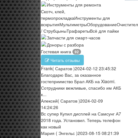
Инструменты для ремонта
Скотч, клей,
термопрокладка
Инструменты для
вскрытия
Мультиметры
Оборудование
Очистите
/ Струбцыны
Трафареты
Всё для пайки
Запчасти для смарт-часов
Доноры с разбора
Гостевая книга
92
Читать отзывы
Frank
( Саратов )
2024-02-12 23:45:32
Благодарю Вас, за оказанное
гостеприимство Брал АКБ на Xiaomi.
Сотрудники вежливые, спасибо им АКБ
к...
Алексей
( Саратов )
2024-02-09
14:24:26
Вс супер Купил дисплей на Самсунг А7
2018 года. Установил. Теперь телефон
как новый
Мария
( Энгельс )
2023-08-15 08:21:39