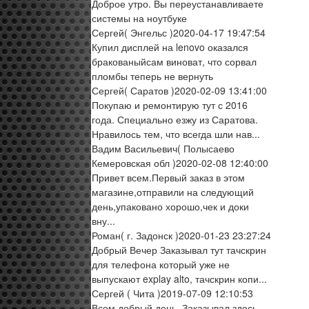
Доброе утро. Вы переустанавливаете
системы на ноутбуке
Сергей
( Энгельс )
2020-04-17 19:47:54
Купил дисплей на lenovo оказался
бракованыйсам виноват, что сорвал
пломбы теперь не вернуть
Сергей
( Саратов )
2020-02-09 13:41:00
Покупаю и ремонтирую тут с 2016
года. Специально езжу из Саратова.
Нравилось тем, что всегда шли нав...
Вадим Васильевич
( Полысаево
Кемеровская обл )
2020-02-08 12:40:00
Привет всем.Первый заказ в этом
магазине,отправили на следующий
день,упаковано хорошо,чек и доки
вну...
Роман
( г. Задонск )
2020-01-23 23:27:24
Добрый Вечер Заказывал тут тачскрин
для телефона который уже не
выпускают explay alto, тачскрин копи...
Сергей
( Чита )
2019-07-09 12:10:53
Всем добрый день. Заказывал здесь