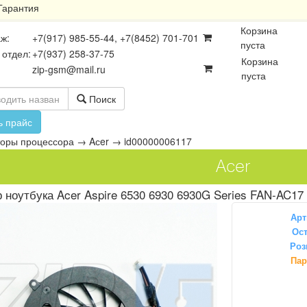
Гарантия
Корзина
ж:
+7(917) 985-55-44, +7(8452) 701-701
пуста
 отдел:
+7(937) 258-37-75
Корзина
zip-gsm@mail.ru
пуста
Поиск
ь прайс
торы процессора
→
Aсer
→
id00000006117
Aсer
 ноутбука Acer Aspire 6530 6930 6930G Series FAN-AC17
Арт
Ост
Роз
осхемы
Платы
Разъёмы
Пар