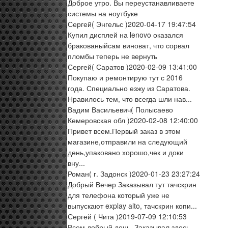
Доброе утро. Вы переустанавливаете
системы на ноутбуке
Сергей
( Энгельс )
2020-04-17 19:47:54
Купил дисплей на lenovo оказался
бракованыйсам виноват, что сорвал
пломбы теперь не вернуть
Сергей
( Саратов )
2020-02-09 13:41:00
Покупаю и ремонтирую тут с 2016
года. Специально езжу из Саратова.
Нравилось тем, что всегда шли нав...
Вадим Васильевич
( Полысаево
Кемеровская обл )
2020-02-08 12:40:00
Привет всем.Первый заказ в этом
магазине,отправили на следующий
день,упаковано хорошо,чек и доки
вну...
Роман
( г. Задонск )
2020-01-23 23:27:24
Добрый Вечер Заказывал тут тачскрин
для телефона который уже не
выпускают explay alto, тачскрин копи...
Сергей
( Чита )
2019-07-09 12:10:53
Всем добрый день. Заказывал здесь