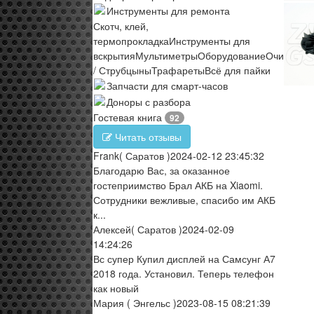
Инструменты для ремонта
Скотч, клей,
термопрокладка
Инструменты для
вскрытия
Мультиметры
Оборудование
Очистите
/ Струбцыны
Трафареты
Всё для пайки
Запчасти для смарт-часов
Доноры с разбора
Гостевая книга
92
Читать отзывы
Frank
( Саратов )
2024-02-12 23:45:32
Благодарю Вас, за оказанное
гостеприимство Брал АКБ на Xiaomi.
Сотрудники вежливые, спасибо им АКБ
к...
Алексей
( Саратов )
2024-02-09
14:24:26
Вс супер Купил дисплей на Самсунг А7
2018 года. Установил. Теперь телефон
как новый
Мария
( Энгельс )
2023-08-15 08:21:39