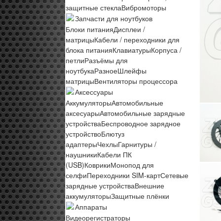
защитные стекла
Вибромоторы
Запчасти для ноутбуков
Блоки питания
Дисплеи /
матрицы
Кабели / переходники для
блока питания
Клавиатуры
Корпуса /
петли
Разъёмы для
ноутбука
Разное
Шлейфы
матрицы
Вентиляторы процессора
Аксессуары
Аккумуляторы
Автомобильные
аксесуары
Автомобильные зарядные
устройства
Беспроводное зарядное
устройство
Блютуз
адаптеры
Чехлы
Гарнитуры /
наушники
Кабели ПК
(USB)
Коврики
Монопод для
селфи
Переходники SIM-карт
Сетевые
зарядные устройства
Внешние
аккумуляторы
Защитные плёнки
Аппараты
Видеорегистраторы