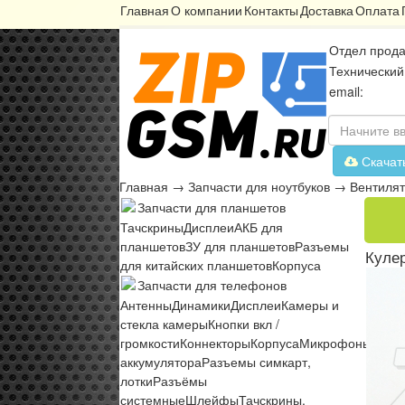
Главная
О компании
Контакты
Доставка
Оплата
Отдел прода
Технический
email:
Скачат
Главная
→
Запчасти для ноутбуков
→
Вентиля
Запчасти для планшетов
Тачскрины
Дисплеи
АКБ для
планшетов
ЗУ для планшетов
Разъемы
Кулер
для китайских планшетов
Корпуса
Запчасти для телефонов
Антенны
Динамики
Дисплеи
Камеры и
стекла камеры
Кнопки вкл /
громкости
Коннекторы
Корпуса
Микрофоны
Микр
аккумулятора
Разъемы симкарт,
лотки
Разъёмы
системные
Шлейфы
Тачскрины,