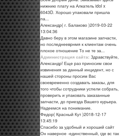
нижнию плату на Алкатель idol x
6043D. Хорошо упаковали пришла
па...
Александр
( г. Балаково )
2019-03-22
13:04:36
Давно беру в этом магазине запчасти,
но последнееврнмя к клиентам очень
плохое отношение То не те за...
Администрация сайта:
Здравствуйте,
Александр! Еще раз приносим свои
извинения за данный инцидент, но с
нашей стороны просим Вас
своевременно создавать заказы, для
того чтобы сотрудники успели собрать,
проверить и упаковать заказанные
запчасти, до приезда Вашего курьера.
Надеемся на понимание.
Федор
( Красный Кут )
2018-12-17
13:45:19
Спасибо за удобный и хороший сайт
Он наверное -единственный, где вс так