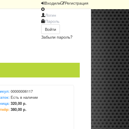
Вход
или
Регистрация
Войти
Забыли пароль?
икул:
00000006117
аток:
Есть в наличии
ница:
320,00 р.
тнёр:
380,00 р.