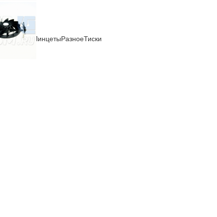
ли
Отвертки
Пинцеты
Разное
Тиски