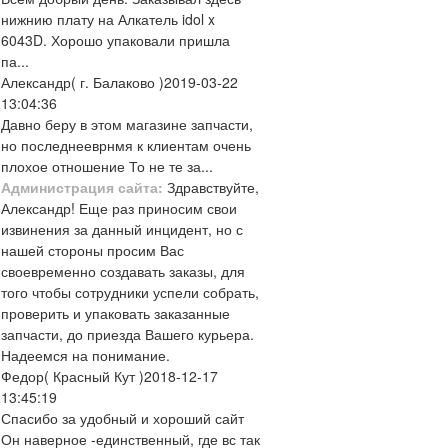
нижнию плату на Алкатель idol x
6043D. Хорошо упаковали пришла
па...
Александр
( г. Балаково )
2019-03-22
13:04:36
Давно беру в этом магазине запчасти,
но последнееврнмя к клиентам очень
плохое отношение То не те за...
Администрация сайта:
Здравствуйте,
Александр! Еще раз приносим свои
извинения за данный инцидент, но с
нашей стороны просим Вас
своевременно создавать заказы, для
того чтобы сотрудники успели собрать,
проверить и упаковать заказанные
запчасти, до приезда Вашего курьера.
Надеемся на понимание.
Федор
( Красный Кут )
2018-12-17
13:45:19
Спасибо за удобный и хороший сайт
Он наверное -единственный, где вс так