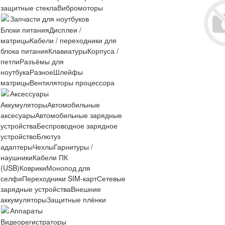
защитные стекла
Вибромоторы
Запчасти для ноутбуков
Блоки питания
Дисплеи /
матрицы
Кабели / переходники для
блока питания
Клавиатуры
Корпуса /
петли
Разъёмы для
ноутбука
Разное
Шлейфы
матрицы
Вентиляторы процессора
Аксессуары
Аккумуляторы
Автомобильные
аксесуары
Автомобильные зарядные
устройства
Беспроводное зарядное
устройство
Блютуз
адаптеры
Чехлы
Гарнитуры /
наушники
Кабели ПК
(USB)
Коврики
Монопод для
селфи
Переходники SIM-карт
Сетевые
зарядные устройства
Внешние
аккумуляторы
Защитные плёнки
Аппараты
Видеорегистраторы