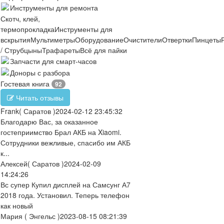
Инструменты для ремонта
Скотч, клей,
термопрокладка
Инструменты для
вскрытия
Мультиметры
Оборудование
Очистители
Отвертки
Пинцеты
/ Струбцыны
Трафареты
Всё для пайки
Запчасти для смарт-часов
Доноры с разбора
Гостевая книга
92
Читать отзывы
Frank
( Саратов )
2024-02-12 23:45:32
Благодарю Вас, за оказанное
гостеприимство Брал АКБ на Xiaomi.
Сотрудники вежливые, спасибо им АКБ
к...
Алексей
( Саратов )
2024-02-09
14:24:26
Вс супер Купил дисплей на Самсунг А7
2018 года. Установил. Теперь телефон
как новый
Мария
( Энгельс )
2023-08-15 08:21:39