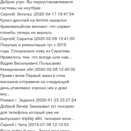
Доброе утро. Вы переустанавливаете
системы на ноутбуке
Сергей
( Энгельс )
2020-04-17 19:47:54
Купил дисплей на lenovo оказался
бракованыйсам виноват, что сорвал
пломбы теперь не вернуть
Сергей
( Саратов )
2020-02-09 13:41:00
Покупаю и ремонтирую тут с 2016
года. Специально езжу из Саратова.
Нравилось тем, что всегда шли нав...
Вадим Васильевич
( Полысаево
Кемеровская обл )
2020-02-08 12:40:00
Привет всем.Первый заказ в этом
магазине,отправили на следующий
день,упаковано хорошо,чек и доки
вну...
Роман
( г. Задонск )
2020-01-23 23:27:24
Добрый Вечер Заказывал тут тачскрин
для телефона который уже не
выпускают explay alto, тачскрин копи...
Сергей
( Чита )
2019-07-09 12:10:53
Всем добрый день. Заказывал здесь