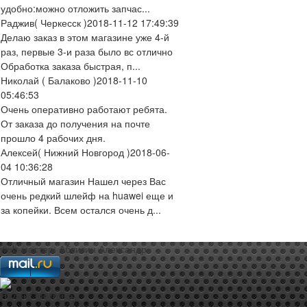
удобно:можно отложить запчас...
Раджив
( Черкесск )
2018-11-12 17:49:39
Делаю заказ в этом магазине уже 4-й
раз, первые 3-и раза было вс отлично
Обработка заказа быстрая, п...
Николай
( Балаково )
2018-11-10
05:46:53
Очень оперативно работают ребята.
От заказа до получения на почте
прошло 4 рабочих дня.
Алексей
( Нижний Новгород )
2018-06-
04 10:36:28
Отличный магазин Нашел через Вас
очень редкий шлейф на huawei еще и
за копейки. Всем остался очень д...
web-мастер:
Аблизин Александр