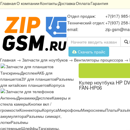
Главная
О компании
Контакты
Доставка
Оплата
Гарантия
Отдел продаж:
+7(917) 985-
Технический отдел:
+7(937) 258-
email:
zip-gsm@mai
Скачать прайс
Главная
→
Запчасти для ноутбуков
→
Вентиляторы процессора
→
Запчасти для планшетов
Тачскрины
Дисплеи
АКБ для
планшетов
ЗУ для планшетов
Разъемы
Кулер ноутбука HP DV
для китайских планшетов
Корпуса
FAN-HP06
Запчасти для телефонов
Антенны
Динамики
Дисплеи
Камеры и
стекла камеры
Кнопки вкл /
громкости
Коннекторы
Корпуса
Микрофоны
Микросхемы
Платы
Разъё
аккумулятора
Разъемы симкарт,
лотки
Разъёмы
системные
Шлейфы
Тачскрины,