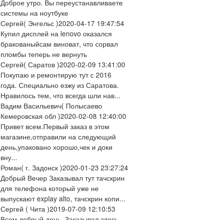
Доброе утро. Вы переустанавливаете
системы на ноутбуке
Сергей
( Энгельс )
2020-04-17 19:47:54
Купил дисплей на lenovo оказался
бракованыйсам виноват, что сорвал
пломбы теперь не вернуть
Сергей
( Саратов )
2020-02-09 13:41:00
Покупаю и ремонтирую тут с 2016
года. Специально езжу из Саратова.
Нравилось тем, что всегда шли нав...
Вадим Васильевич
( Полысаево
Кемеровская обл )
2020-02-08 12:40:00
Привет всем.Первый заказ в этом
магазине,отправили на следующий
день,упаковано хорошо,чек и доки
вну...
Роман
( г. Задонск )
2020-01-23 23:27:24
Добрый Вечер Заказывал тут тачскрин
для телефона который уже не
выпускают explay alto, тачскрин копи...
Сергей
( Чита )
2019-07-09 12:10:53
Всем добрый день. Заказывал здесь