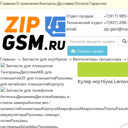
Главная
О компании
Контакты
Доставка
Оплата
Гарантия
Отдел продаж:
+7(917) 985-
Технический отдел:
+7(937) 258-
email:
zip-gsm@mai
Скачать прайс
Главная
→
Запчасти для ноутбуков
→
Вентиляторы процессора
→
Запчасти для планшетов
Тачскрины
Дисплеи
АКБ для
планшетов
ЗУ для планшетов
Разъемы
Кулер ноутбука Lenov
для китайских планшетов
Корпуса
Запчасти для телефонов
Антенны
Динамики
Дисплеи
Камеры и
стекла камеры
Кнопки вкл /
громкости
Коннекторы
Корпуса
Микрофоны
Микросхемы
Платы
Разъё
аккумулятора
Разъемы симкарт,
лотки
Разъёмы
системные
Шлейфы
Тачскрины,