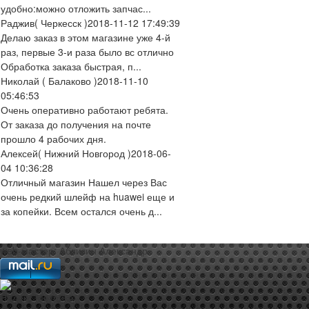
удобно:можно отложить запчас...
Раджив
( Черкесск )
2018-11-12 17:49:39
Делаю заказ в этом магазине уже 4-й
раз, первые 3-и раза было вс отлично
Обработка заказа быстрая, п...
Николай
( Балаково )
2018-11-10
05:46:53
Очень оперативно работают ребята.
От заказа до получения на почте
прошло 4 рабочих дня.
Алексей
( Нижний Новгород )
2018-06-
04 10:36:28
Отличный магазин Нашел через Вас
очень редкий шлейф на huawei еще и
за копейки. Всем остался очень д...
web-мастер:
Аблизин Александр