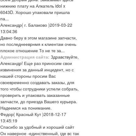
нижнию плату на Алкатель idol x
6043D. Хорошо упаковали пришла
па...
Александр
( г. Балаково )
2019-03-22
13:04:36
Давно беру в этом магазине запчасти,
но последнееврнмя к клиентам очень
плохое отношение То не те за...
Администрация сайта:
Здравствуйте,
Александр! Еще раз приносим свои
извинения за данный инцидент, но с
нашей стороны просим Вас
своевременно создавать заказы, для
того чтобы сотрудники успели собрать,
проверить и упаковать заказанные
запчасти, до приезда Вашего курьера.
Надеемся на понимание.
Федор
( Красный Кут )
2018-12-17
13:45:19
Спасибо за удобный и хороший сайт
Он наверное -единственный, где вс так