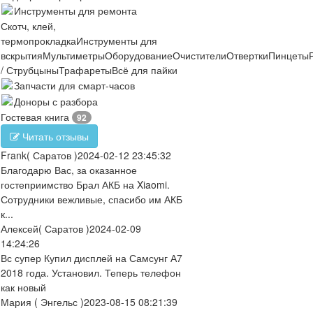
Инструменты для ремонта
Скотч, клей,
термопрокладка
Инструменты для
вскрытия
Мультиметры
Оборудование
Очистители
Отвертки
Пинцеты
/ Струбцыны
Трафареты
Всё для пайки
Запчасти для смарт-часов
Доноры с разбора
Гостевая книга
92
Читать отзывы
Frank
( Саратов )
2024-02-12 23:45:32
Благодарю Вас, за оказанное
гостеприимство Брал АКБ на Xiaomi.
Сотрудники вежливые, спасибо им АКБ
к...
Алексей
( Саратов )
2024-02-09
14:24:26
Вс супер Купил дисплей на Самсунг А7
2018 года. Установил. Теперь телефон
как новый
Мария
( Энгельс )
2023-08-15 08:21:39