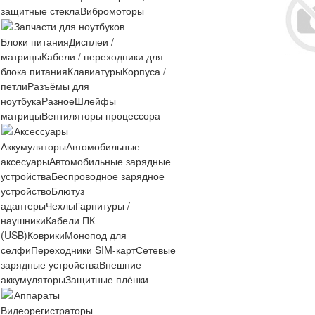
защитные стекла
Вибромоторы
Запчасти для ноутбуков
Блоки питания
Дисплеи /
матрицы
Кабели / переходники для
блока питания
Клавиатуры
Корпуса /
петли
Разъёмы для
ноутбука
Разное
Шлейфы
матрицы
Вентиляторы процессора
Аксессуары
Аккумуляторы
Автомобильные
аксесуары
Автомобильные зарядные
устройства
Беспроводное зарядное
устройство
Блютуз
адаптеры
Чехлы
Гарнитуры /
наушники
Кабели ПК
(USB)
Коврики
Монопод для
селфи
Переходники SIM-карт
Сетевые
зарядные устройства
Внешние
аккумуляторы
Защитные плёнки
Аппараты
Видеорегистраторы