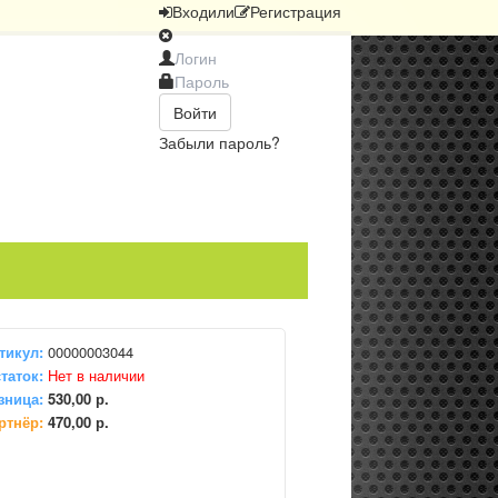
Вход
или
Регистрация
Войти
Забыли пароль?
тикул:
00000003044
таток:
Нет в наличии
зница:
530,00 р.
ртнёр:
470,00 р.