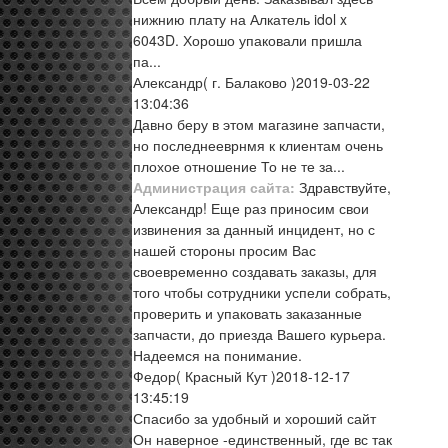
нижнию плату на Алкатель idol x
6043D. Хорошо упаковали пришла
па...
Александр
( г. Балаково )
2019-03-22
13:04:36
Давно беру в этом магазине запчасти,
но последнееврнмя к клиентам очень
плохое отношение То не те за...
Администрация сайта:
Здравствуйте,
Александр! Еще раз приносим свои
извинения за данный инцидент, но с
нашей стороны просим Вас
своевременно создавать заказы, для
того чтобы сотрудники успели собрать,
проверить и упаковать заказанные
запчасти, до приезда Вашего курьера.
Надеемся на понимание.
Федор
( Красный Кут )
2018-12-17
13:45:19
Спасибо за удобный и хороший сайт
Он наверное -единственный, где вс так