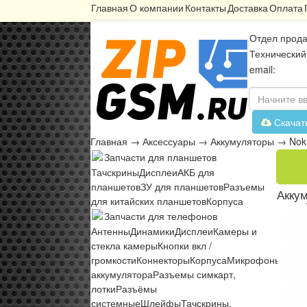
Главная
О компании
Контакты
Доставка
Оплата
Отдел прода
Технический
email:
Скачат
Главная
→
Аксессуары
→
Аккумуляторы
→
Nok
Запчасти для планшетов
Тачскрины
Дисплеи
АКБ для
планшетов
ЗУ для планшетов
Разъемы
Аккум
для китайских планшетов
Корпуса
Запчасти для телефонов
Антенны
Динамики
Дисплеи
Камеры и
стекла камеры
Кнопки вкл /
громкости
Коннекторы
Корпуса
Микрофоны
Микр
аккумулятора
Разъемы симкарт,
лотки
Разъёмы
системные
Шлейфы
Тачскрины,