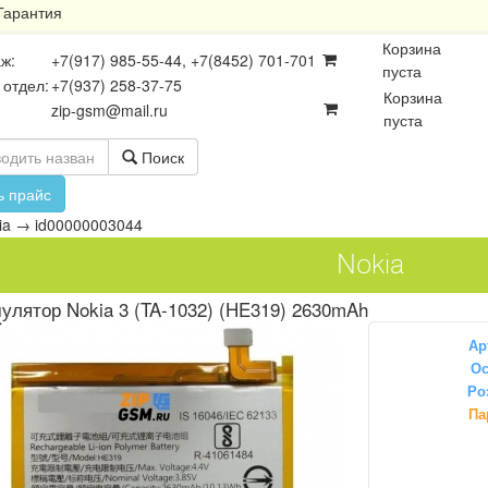
Гарантия
Корзина
ж:
+7(917) 985-55-44, +7(8452) 701-701
пуста
 отдел:
+7(937) 258-37-75
Корзина
zip-gsm@mail.ru
пуста
Поиск
ь прайс
ia
→
id00000003044
Nokia
улятор Nokia 3 (TA-1032) (HE319) 2630mAh
Ар
Ос
Ро
осхемы
Платы
Разъёмы
Па