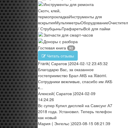
Инструменты для ремонта
Скотч, клей,
термопрокладка
Инструменты для
вскрытия
Мультиметры
Оборудование
Очистите
/ Струбцыны
Трафареты
Всё для пайки
Запчасти для смарт-часов
Доноры с разбора
Гостевая книга
92
Читать отзывы
Frank
( Саратов )
2024-02-12 23:45:32
Благодарю Вас, за оказанное
гостеприимство Брал АКБ на Xiaomi.
Сотрудники вежливые, спасибо им АКБ
к...
Алексей
( Саратов )
2024-02-09
14:24:26
Вс супер Купил дисплей на Самсунг А7
2018 года. Установил. Теперь телефон
как новый
Мария
( Энгельс )
2023-08-15 08:21:39