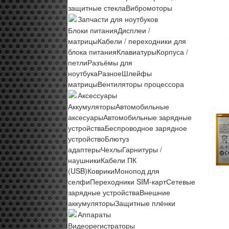
защитные стекла
Вибромоторы
Запчасти для ноутбуков
Блоки питания
Дисплеи /
матрицы
Кабели / переходники для
блока питания
Клавиатуры
Корпуса /
петли
Разъёмы для
ноутбука
Разное
Шлейфы
матрицы
Вентиляторы процессора
Аксессуары
Аккумуляторы
Автомобильные
аксесуары
Автомобильные зарядные
устройства
Беспроводное зарядное
устройство
Блютуз
адаптеры
Чехлы
Гарнитуры /
наушники
Кабели ПК
(USB)
Коврики
Монопод для
селфи
Переходники SIM-карт
Сетевые
зарядные устройства
Внешние
аккумуляторы
Защитные плёнки
Аппараты
Видеорегистраторы