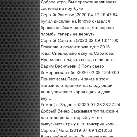
Доброе утро. Вы переустанавливаете
системы на ноутбуке
Сергей
( Энгельс )
2020-04-17 19:47:54
Купил дисплей на lenovo оказался
бракованыйсам виноват, что сорвал
пломбы теперь не вернуть
Сергей
( Саратов )
2020-02-09 13:41:00
Покупаю и ремонтирую тут с 2016
года. Специально езжу из Саратова.
Нравилось тем, что всегда шли нав...
Вадим Васильевич
( Полысаево
Кемеровская обл )
2020-02-08 12:40:00
Привет всем.Первый заказ в этом
магазине,отправили на следующий
день,упаковано хорошо,чек и доки
вну...
Роман
( г. Задонск )
2020-01-23 23:27:24
Добрый Вечер Заказывал тут тачскрин
для телефона который уже не
выпускают explay alto, тачскрин копи...
Сергей
( Чита )
2019-07-09 12:10:53
Всем добрый день. Заказывал здесь