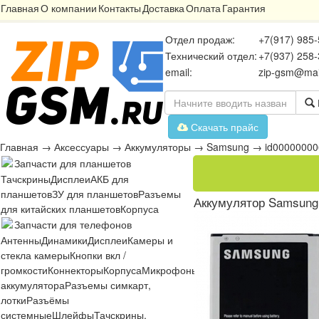
Главная
О компании
Контакты
Доставка
Оплата
Гарантия
Отдел продаж:
+7(917) 985-
Технический отдел:
+7(937) 258-
email:
zip-gsm@mai
Скачать прайс
Главная
→
Аксессуары
→
Аккумуляторы
→
Samsung
→
id0000000
Запчасти для планшетов
Тачскрины
Дисплеи
АКБ для
планшетов
ЗУ для планшетов
Разъемы
Аккумулятор Samsung 
для китайских планшетов
Корпуса
Запчасти для телефонов
Антенны
Динамики
Дисплеи
Камеры и
стекла камеры
Кнопки вкл /
громкости
Коннекторы
Корпуса
Микрофоны
Микросхемы
Платы
Разъё
аккумулятора
Разъемы симкарт,
лотки
Разъёмы
системные
Шлейфы
Тачскрины,