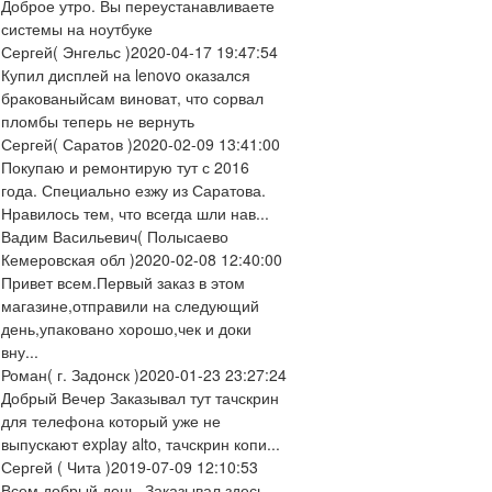
Доброе утро. Вы переустанавливаете
системы на ноутбуке
Сергей
( Энгельс )
2020-04-17 19:47:54
Купил дисплей на lenovo оказался
бракованыйсам виноват, что сорвал
пломбы теперь не вернуть
Сергей
( Саратов )
2020-02-09 13:41:00
Покупаю и ремонтирую тут с 2016
года. Специально езжу из Саратова.
Нравилось тем, что всегда шли нав...
Вадим Васильевич
( Полысаево
Кемеровская обл )
2020-02-08 12:40:00
Привет всем.Первый заказ в этом
магазине,отправили на следующий
день,упаковано хорошо,чек и доки
вну...
Роман
( г. Задонск )
2020-01-23 23:27:24
Добрый Вечер Заказывал тут тачскрин
для телефона который уже не
выпускают explay alto, тачскрин копи...
Сергей
( Чита )
2019-07-09 12:10:53
Всем добрый день. Заказывал здесь