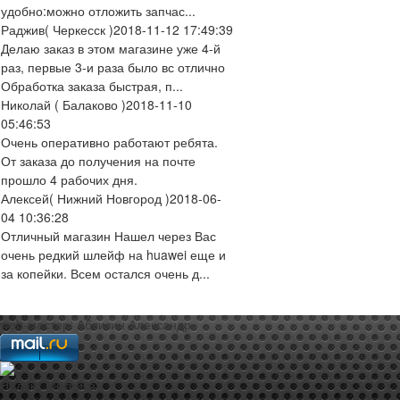
удобно:можно отложить запчас...
Раджив
( Черкесск )
2018-11-12 17:49:39
Делаю заказ в этом магазине уже 4-й
раз, первые 3-и раза было вс отлично
Обработка заказа быстрая, п...
Николай
( Балаково )
2018-11-10
05:46:53
Очень оперативно работают ребята.
От заказа до получения на почте
прошло 4 рабочих дня.
Алексей
( Нижний Новгород )
2018-06-
04 10:36:28
Отличный магазин Нашел через Вас
очень редкий шлейф на huawei еще и
за копейки. Всем остался очень д...
web-мастер:
Аблизин Александр