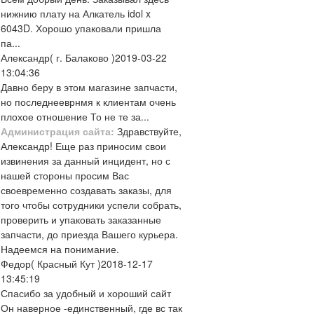
нижнию плату на Алкатель idol x
6043D. Хорошо упаковали пришла
па...
Александр
( г. Балаково )
2019-03-22
13:04:36
Давно беру в этом магазине запчасти,
но последнееврнмя к клиентам очень
плохое отношение То не те за...
Администрация сайта:
Здравствуйте,
Александр! Еще раз приносим свои
извинения за данный инцидент, но с
нашей стороны просим Вас
своевременно создавать заказы, для
того чтобы сотрудники успели собрать,
проверить и упаковать заказанные
запчасти, до приезда Вашего курьера.
Надеемся на понимание.
Федор
( Красный Кут )
2018-12-17
13:45:19
Спасибо за удобный и хороший сайт
Он наверное -единственный, где вс так