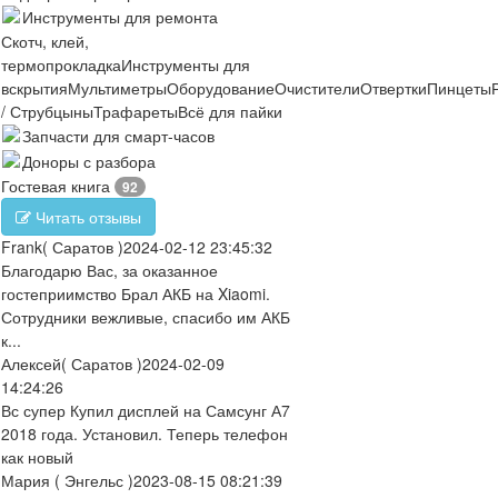
Инструменты для ремонта
Скотч, клей,
термопрокладка
Инструменты для
вскрытия
Мультиметры
Оборудование
Очистители
Отвертки
Пинцеты
/ Струбцыны
Трафареты
Всё для пайки
Запчасти для смарт-часов
Доноры с разбора
Гостевая книга
92
Читать отзывы
Frank
( Саратов )
2024-02-12 23:45:32
Благодарю Вас, за оказанное
гостеприимство Брал АКБ на Xiaomi.
Сотрудники вежливые, спасибо им АКБ
к...
Алексей
( Саратов )
2024-02-09
14:24:26
Вс супер Купил дисплей на Самсунг А7
2018 года. Установил. Теперь телефон
как новый
Мария
( Энгельс )
2023-08-15 08:21:39