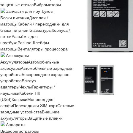
защитные стекла
Вибромоторы
Запчасти для ноутбуков
Блоки питания
Дисплеи /
матрицы
Кабели / переходники для
блока питания
Клавиатуры
Корпуса /
петли
Разъёмы для
ноутбука
Разное
Шлейфы
матрицы
Вентиляторы процессора
Аксессуары
Аккумуляторы
Автомобильные
аксесуары
Автомобильные зарядные
устройства
Беспроводное зарядное
устройство
Блютуз
адаптеры
Чехлы
Гарнитуры /
наушники
Кабели ПК
(USB)
Коврики
Монопод для
селфи
Переходники SIM-карт
Сетевые
зарядные устройства
Внешние
аккумуляторы
Защитные плёнки
Аппараты
Видеорегистраторы