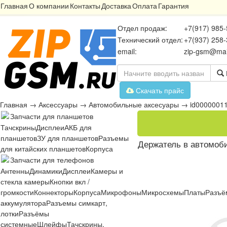
Главная
О компании
Контакты
Доставка
Оплата
Гарантия
Отдел продаж:
+7(917) 985-
Технический отдел:
+7(937) 258-
email:
zip-gsm@mai
Скачать прайс
Главная
→
Аксессуары
→
Автомобильные аксесуары
→
id0000001
Запчасти для планшетов
Тачскрины
Дисплеи
АКБ для
планшетов
ЗУ для планшетов
Разъемы
Держатель в автомоби
для китайских планшетов
Корпуса
Запчасти для телефонов
Антенны
Динамики
Дисплеи
Камеры и
стекла камеры
Кнопки вкл /
громкости
Коннекторы
Корпуса
Микрофоны
Микросхемы
Платы
Разъё
аккумулятора
Разъемы симкарт,
лотки
Разъёмы
системные
Шлейфы
Тачскрины,