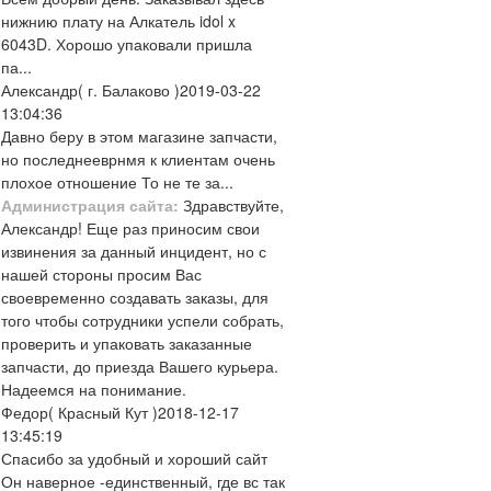
нижнию плату на Алкатель idol x
6043D. Хорошо упаковали пришла
па...
Александр
( г. Балаково )
2019-03-22
13:04:36
Давно беру в этом магазине запчасти,
но последнееврнмя к клиентам очень
плохое отношение То не те за...
Администрация сайта:
Здравствуйте,
Александр! Еще раз приносим свои
извинения за данный инцидент, но с
нашей стороны просим Вас
своевременно создавать заказы, для
того чтобы сотрудники успели собрать,
проверить и упаковать заказанные
запчасти, до приезда Вашего курьера.
Надеемся на понимание.
Федор
( Красный Кут )
2018-12-17
13:45:19
Спасибо за удобный и хороший сайт
Он наверное -единственный, где вс так