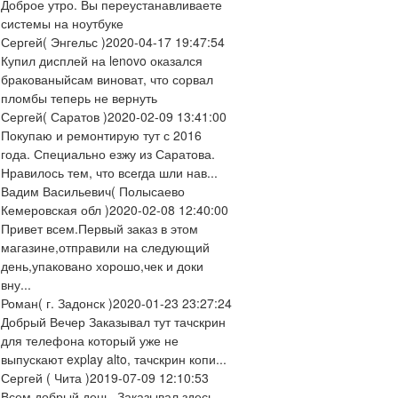
Доброе утро. Вы переустанавливаете
системы на ноутбуке
Сергей
( Энгельс )
2020-04-17 19:47:54
Купил дисплей на lenovo оказался
бракованыйсам виноват, что сорвал
пломбы теперь не вернуть
Сергей
( Саратов )
2020-02-09 13:41:00
Покупаю и ремонтирую тут с 2016
года. Специально езжу из Саратова.
Нравилось тем, что всегда шли нав...
Вадим Васильевич
( Полысаево
Кемеровская обл )
2020-02-08 12:40:00
Привет всем.Первый заказ в этом
магазине,отправили на следующий
день,упаковано хорошо,чек и доки
вну...
Роман
( г. Задонск )
2020-01-23 23:27:24
Добрый Вечер Заказывал тут тачскрин
для телефона который уже не
выпускают explay alto, тачскрин копи...
Сергей
( Чита )
2019-07-09 12:10:53
Всем добрый день. Заказывал здесь