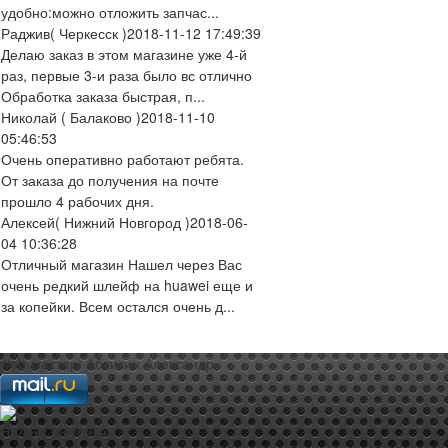
удобно:можно отложить запчас...
Раджив
( Черкесск )
2018-11-12 17:49:39
Делаю заказ в этом магазине уже 4-й
раз, первые 3-и раза было вс отлично
Обработка заказа быстрая, п...
Николай
( Балаково )
2018-11-10
05:46:53
Очень оперативно работают ребята.
От заказа до получения на почте
прошло 4 рабочих дня.
Алексей
( Нижний Новгород )
2018-06-
04 10:36:28
Отличный магазин Нашел через Вас
очень редкий шлейф на huawei еще и
за копейки. Всем остался очень д...
web-мастер:
Аблизин Александр