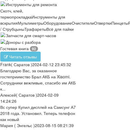
Инструменты для ремонта
Скотч, клей,
термопрокладка
Инструменты для
вскрытия
Мультиметры
Оборудование
Очистители
Отвертки
Пинцеты
/ Струбцыны
Трафареты
Всё для пайки
Запчасти для смарт-часов
Доноры с разбора
Гостевая книга
92
Читать отзывы
Frank
( Саратов )
2024-02-12 23:45:32
Благодарю Вас, за оказанное
гостеприимство Брал АКБ на Xiaomi.
Сотрудники вежливые, спасибо им АКБ
к...
Алексей
( Саратов )
2024-02-09
14:24:26
Вс супер Купил дисплей на Самсунг А7
2018 года. Установил. Теперь телефон
как новый
Мария
( Энгельс )
2023-08-15 08:21:39