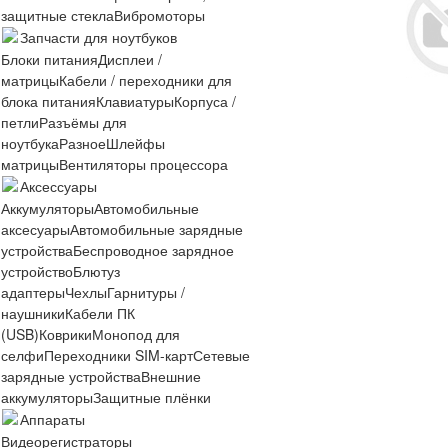
защитные стекла
Вибромоторы
Запчасти для ноутбуков
Блоки питания
Дисплеи /
матрицы
Кабели / переходники для
блока питания
Клавиатуры
Корпуса /
петли
Разъёмы для
ноутбука
Разное
Шлейфы
матрицы
Вентиляторы процессора
Аксессуары
Аккумуляторы
Автомобильные
аксесуары
Автомобильные зарядные
устройства
Беспроводное зарядное
устройство
Блютуз
адаптеры
Чехлы
Гарнитуры /
наушники
Кабели ПК
(USB)
Коврики
Монопод для
селфи
Переходники SIM-карт
Сетевые
зарядные устройства
Внешние
аккумуляторы
Защитные плёнки
Аппараты
Видеорегистраторы