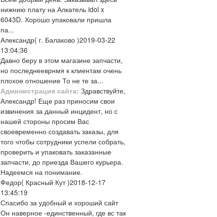
нижнию плату на Алкатель idol x
6043D. Хорошо упаковали пришла
па...
Александр
( г. Балаково )
2019-03-22
13:04:36
Давно беру в этом магазине запчасти,
но последнееврнмя к клиентам очень
плохое отношение То не те за...
Администрация сайта:
Здравствуйте,
Александр! Еще раз приносим свои
извинения за данный инцидент, но с
нашей стороны просим Вас
своевременно создавать заказы, для
того чтобы сотрудники успели собрать,
проверить и упаковать заказанные
запчасти, до приезда Вашего курьера.
Надеемся на понимание.
Федор
( Красный Кут )
2018-12-17
13:45:19
Спасибо за удобный и хороший сайт
Он наверное -единственный, где вс так