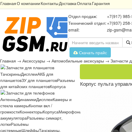
Главная
О компании
Контакты
Доставка
Оплата
Гарантия
Отдел продаж:
+7(917) 985-
Технический отдел:
+7(937) 258-
email:
zip-gsm@mai
Скачать прайс
Главная
→
Аксессуары
→
Автомобильные аксесуары
→
Запчасти д
Запчасти для планшетов
Тачскрины
Дисплеи
АКБ для
планшетов
ЗУ для планшетов
Разъемы
Корпус пульта управле
для китайских планшетов
Корпуса
Запчасти для телефонов
Антенны
Динамики
Дисплеи
Камеры и
стекла камеры
Кнопки вкл /
громкости
Коннекторы
Корпуса
Микрофоны
Микросхемы
Платы
Разъё
аккумулятора
Разъемы симкарт,
лотки
Разъёмы
системные
Шлейфы
Тачскрины,