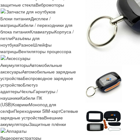
защитные стекла
Вибромоторы
Запчасти для ноутбуков
Блоки питания
Дисплеи /
матрицы
Кабели / переходники для
блока питания
Клавиатуры
Корпуса /
петли
Разъёмы для
ноутбука
Разное
Шлейфы
матрицы
Вентиляторы процессора
Аксессуары
Аккумуляторы
Автомобильные
аксесуары
Автомобильные зарядные
устройства
Беспроводное зарядное
устройство
Блютуз
адаптеры
Чехлы
Гарнитуры /
наушники
Кабели ПК
(USB)
Коврики
Монопод для
селфи
Переходники SIM-карт
Сетевые
зарядные устройства
Внешние
аккумуляторы
Защитные плёнки
Аппараты
Видеорегистраторы