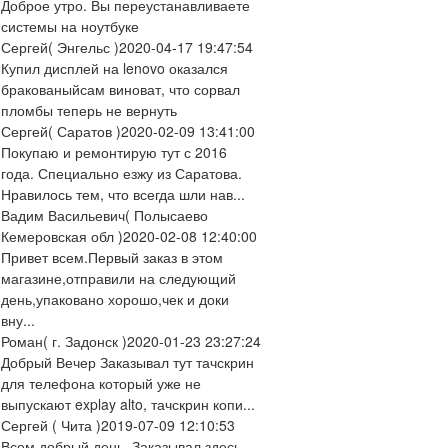
Доброе утро. Вы переустанавливаете
системы на ноутбуке
Сергей
( Энгельс )
2020-04-17 19:47:54
Купил дисплей на lenovo оказался
бракованыйсам виноват, что сорвал
пломбы теперь не вернуть
Сергей
( Саратов )
2020-02-09 13:41:00
Покупаю и ремонтирую тут с 2016
года. Специально езжу из Саратова.
Нравилось тем, что всегда шли нав...
Вадим Васильевич
( Полысаево
Кемеровская обл )
2020-02-08 12:40:00
Привет всем.Первый заказ в этом
магазине,отправили на следующий
день,упаковано хорошо,чек и доки
вну...
Роман
( г. Задонск )
2020-01-23 23:27:24
Добрый Вечер Заказывал тут тачскрин
для телефона который уже не
выпускают explay alto, тачскрин копи...
Сергей
( Чита )
2019-07-09 12:10:53
Всем добрый день. Заказывал здесь