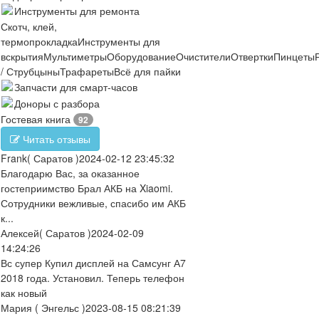
Инструменты для ремонта
Скотч, клей,
термопрокладка
Инструменты для
вскрытия
Мультиметры
Оборудование
Очистители
Отвертки
Пинцеты
/ Струбцыны
Трафареты
Всё для пайки
Запчасти для смарт-часов
Доноры с разбора
Гостевая книга
92
Читать отзывы
Frank
( Саратов )
2024-02-12 23:45:32
Благодарю Вас, за оказанное
гостеприимство Брал АКБ на Xiaomi.
Сотрудники вежливые, спасибо им АКБ
к...
Алексей
( Саратов )
2024-02-09
14:24:26
Вс супер Купил дисплей на Самсунг А7
2018 года. Установил. Теперь телефон
как новый
Мария
( Энгельс )
2023-08-15 08:21:39