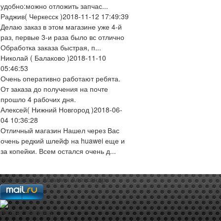
удобно:можно отложить запчас...
Раджив
( Черкесск )
2018-11-12 17:49:39
Делаю заказ в этом магазине уже 4-й
раз, первые 3-и раза было вс отлично
Обработка заказа быстрая, п...
Николай
( Балаково )
2018-11-10
05:46:53
Очень оперативно работают ребята.
От заказа до получения на почте
прошло 4 рабочих дня.
Алексей
( Нижний Новгород )
2018-06-
04 10:36:28
Отличный магазин Нашел через Вас
очень редкий шлейф на huawei еще и
за копейки. Всем остался очень д...
web-мастер:
Аблизин Александр