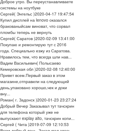
Доброе утро. Вы переустанавливаете
системы на ноутбуке
Сергей
( Энгельс )
2020-04-17 19:47:54
Купил дисплей на lenovo оказался
бракованыйсам виноват, что сорвал
пломбы теперь не вернуть
Сергей
( Саратов )
2020-02-09 13:41:00
Покупаю и ремонтирую тут с 2016
года. Специально езжу из Саратова.
Нравилось тем, что всегда шли нав...
Вадим Васильевич
( Полысаево
Кемеровская обл )
2020-02-08 12:40:00
Привет всем.Первый заказ в этом
магазине,отправили на следующий
день,упаковано хорошо,чек и доки
вну...
Роман
( г. Задонск )
2020-01-23 23:27:24
Добрый Вечер Заказывал тут тачскрин
для телефона который уже не
выпускают explay alto, тачскрин копи...
Сергей
( Чита )
2019-07-09 12:10:53
Всем добрый день. Заказывал здесь