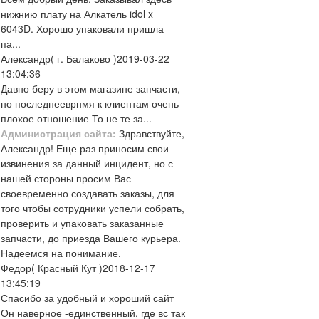
нижнию плату на Алкатель idol x
6043D. Хорошо упаковали пришла
па...
Александр
( г. Балаково )
2019-03-22
13:04:36
Давно беру в этом магазине запчасти,
но последнееврнмя к клиентам очень
плохое отношение То не те за...
Администрация сайта:
Здравствуйте,
Александр! Еще раз приносим свои
извинения за данный инцидент, но с
нашей стороны просим Вас
своевременно создавать заказы, для
того чтобы сотрудники успели собрать,
проверить и упаковать заказанные
запчасти, до приезда Вашего курьера.
Надеемся на понимание.
Федор
( Красный Кут )
2018-12-17
13:45:19
Спасибо за удобный и хороший сайт
Он наверное -единственный, где вс так