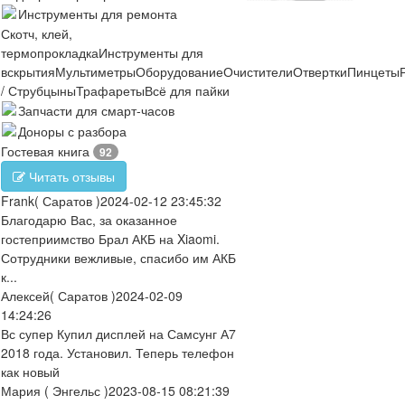
Инструменты для ремонта
Скотч, клей,
термопрокладка
Инструменты для
вскрытия
Мультиметры
Оборудование
Очистители
Отвертки
Пинцеты
/ Струбцыны
Трафареты
Всё для пайки
Запчасти для смарт-часов
Доноры с разбора
Гостевая книга
92
Читать отзывы
Frank
( Саратов )
2024-02-12 23:45:32
Благодарю Вас, за оказанное
гостеприимство Брал АКБ на Xiaomi.
Сотрудники вежливые, спасибо им АКБ
к...
Алексей
( Саратов )
2024-02-09
14:24:26
Вс супер Купил дисплей на Самсунг А7
2018 года. Установил. Теперь телефон
как новый
Мария
( Энгельс )
2023-08-15 08:21:39