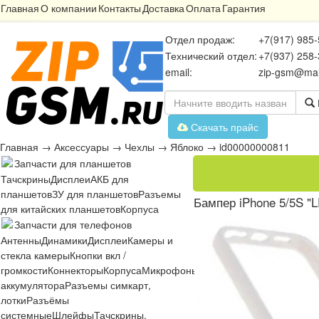
Главная
О компании
Контакты
Доставка
Оплата
Гарантия
Отдел продаж:
+7(917) 985-
Технический отдел:
+7(937) 258-
email:
zip-gsm@mai
Скачать прайс
Главная
→
Аксессуары
→
Чехлы
→
Яблоко
→
id00000000811
Запчасти для планшетов
Тачскрины
Дисплеи
АКБ для
планшетов
ЗУ для планшетов
Разъемы
Бампер iPhone 5/5S "L
для китайских планшетов
Корпуса
Запчасти для телефонов
Антенны
Динамики
Дисплеи
Камеры и
стекла камеры
Кнопки вкл /
громкости
Коннекторы
Корпуса
Микрофоны
Микросхемы
Платы
Разъё
аккумулятора
Разъемы симкарт,
лотки
Разъёмы
системные
Шлейфы
Тачскрины,