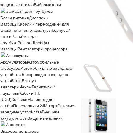
защитные стекла
Вибромоторы
Запчасти для ноутбуков
Блоки питания
Дисплеи /
матрицы
Кабели / переходники для
блока питания
Клавиатуры
Корпуса /
петли
Разъёмы для
ноутбука
Разное
Шлейфы
матрицы
Вентиляторы процессора
Аксессуары
Аккумуляторы
Автомобильные
аксесуары
Автомобильные зарядные
устройства
Беспроводное зарядное
устройство
Блютуз
адаптеры
Чехлы
Гарнитуры /
наушники
Кабели ПК
(USB)
Коврики
Монопод для
селфи
Переходники SIM-карт
Сетевые
зарядные устройства
Внешние
аккумуляторы
Защитные плёнки
Аппараты
Видеорегистраторы