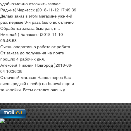
удобно:можно отложить запчас...
Раджив
( Черкесск )
2018-11-12 17:49:39
Делаю заказ в этом магазине уже 4-й
раз, первые 3-и раза было вс отлично
Обработка заказа быстрая, п...
Николай
( Балаково )
2018-11-10
05:46:53
Очень оперативно работают ребята.
От заказа до получения на почте
прошло 4 рабочих дня.
Алексей
( Нижний Новгород )
2018-06-
04 10:36:28
Отличный магазин Нашел через Вас
очень редкий шлейф на huawei еще и
за копейки. Всем остался очень д...
web-мастер:
Аблизин Александр