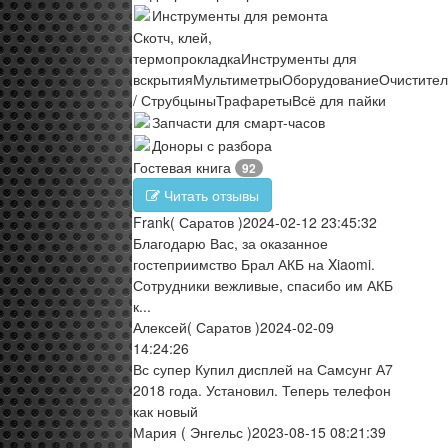
Инструменты для ремонта
Скотч, клей,
термопрокладка
Инструменты для
вскрытия
Мультиметры
Оборудование
Очистите
/ Струбцыны
Трафареты
Всё для пайки
Запчасти для смарт-часов
Доноры с разбора
Гостевая книга
92
Читать отзывы
Frank
( Саратов )
2024-02-12 23:45:32
Благодарю Вас, за оказанное
гостеприимство Брал АКБ на Xiaomi.
Сотрудники вежливые, спасибо им АКБ
к...
Алексей
( Саратов )
2024-02-09
14:24:26
Вс супер Купил дисплей на Самсунг А7
2018 года. Установил. Теперь телефон
как новый
Мария
( Энгельс )
2023-08-15 08:21:39