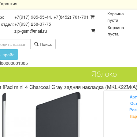
Гарантия
Корзина
ж:
+7(917) 985-55-44, +7(8452) 701-701
пуста
 отдел:
+7(937) 258-37-75
Корзина
zip-gsm@mail.ru
пуста
Поиск
ь прайс
d00000001305
Яблоко
 iPad mini 4 Charcoal Gray задняя накладка (MKLK2ZM/A
Арт
Ост
Роз
осхемы
Платы
Разъёмы
Пар