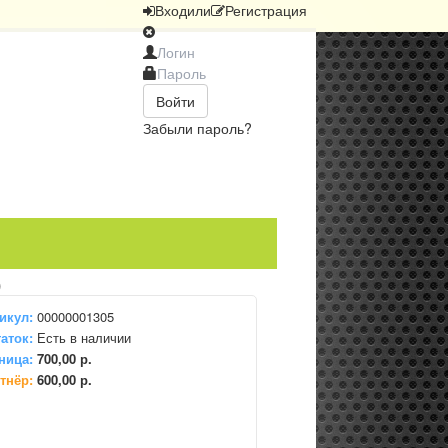
Вход
или
Регистрация
Войти
Забыли пароль?
)
икул:
00000001305
аток:
Есть в наличии
ница:
700,00 р.
тнёр:
600,00 р.