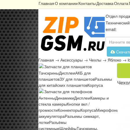
Главная
О компании
Контакты
Доставка
Оплата
Отдел прода
Технический
email:
Скачат
Главная
→
Аксессуары
→
Чехлы
→
Яблоко
→
i
Запчасти для планшетов
Тачскрины
Дисплеи
АКБ для
планшетов
ЗУ для планшетов
Разъемы
Чехол
для китайских планшетов
Корпуса
Запчасти для телефонов
Антенны
Динамики
Дисплеи
Камеры и
стекла камеры
Кнопки вкл /
громкости
Коннекторы
Корпуса
Микрофоны
Микр
аккумулятора
Разъемы симкарт,
лотки
Разъёмы
системные
Шлейфы
Тачскрины,