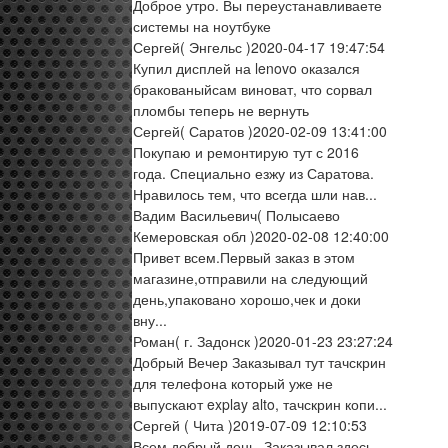
Доброе утро. Вы переустанавливаете
системы на ноутбуке
Сергей
( Энгельс )
2020-04-17 19:47:54
Купил дисплей на lenovo оказался
бракованыйсам виноват, что сорвал
пломбы теперь не вернуть
Сергей
( Саратов )
2020-02-09 13:41:00
Покупаю и ремонтирую тут с 2016
года. Специально езжу из Саратова.
Нравилось тем, что всегда шли нав...
Вадим Васильевич
( Полысаево
Кемеровская обл )
2020-02-08 12:40:00
Привет всем.Первый заказ в этом
магазине,отправили на следующий
день,упаковано хорошо,чек и доки
вну...
Роман
( г. Задонск )
2020-01-23 23:27:24
Добрый Вечер Заказывал тут тачскрин
для телефона который уже не
выпускают explay alto, тачскрин копи...
Сергей
( Чита )
2019-07-09 12:10:53
Всем добрый день. Заказывал здесь