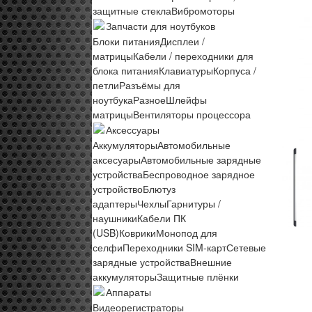
защитные стекла
Вибромоторы
Запчасти для ноутбуков
Блоки питания
Дисплеи /
матрицы
Кабели / переходники для
блока питания
Клавиатуры
Корпуса /
петли
Разъёмы для
ноутбука
Разное
Шлейфы
матрицы
Вентиляторы процессора
Аксессуары
Аккумуляторы
Автомобильные
аксесуары
Автомобильные зарядные
устройства
Беспроводное зарядное
устройство
Блютуз
адаптеры
Чехлы
Гарнитуры /
наушники
Кабели ПК
(USB)
Коврики
Монопод для
селфи
Переходники SIM-карт
Сетевые
зарядные устройства
Внешние
аккумуляторы
Защитные плёнки
Аппараты
Видеорегистраторы