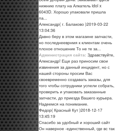
нижнию плату на Алкатель idol x
6043D. Хорошо упаковали пришла
па...
Александр
( г. Балаково )
2019-03-22
13:04:36
Давно беру в этом магазине запчасти,
но последнееврнмя к клиентам очень
плохое отношение То не те за...
Администрация сайта:
Здравствуйте,
Александр! Еще раз приносим свои
извинения за данный инцидент, но с
нашей стороны просим Вас
своевременно создавать заказы, для
того чтобы сотрудники успели собрать,
проверить и упаковать заказанные
запчасти, до приезда Вашего курьера.
Надеемся на понимание.
Федор
( Красный Кут )
2018-12-17
13:45:19
Спасибо за удобный и хороший сайт
Он наверное -единственный, где вс так