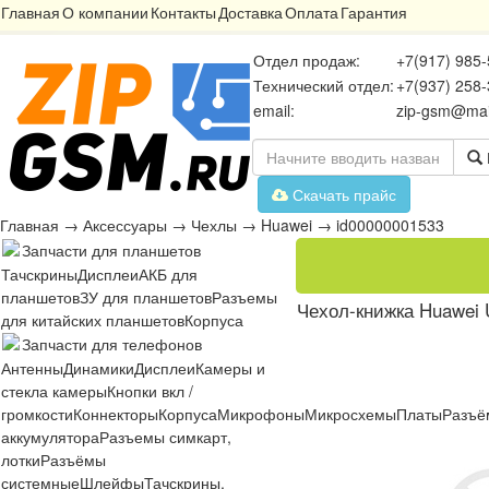
Главная
О компании
Контакты
Доставка
Оплата
Гарантия
Отдел продаж:
+7(917) 985-
Технический отдел:
+7(937) 258-
email:
zip-gsm@mai
Скачать прайс
Главная
→
Аксессуары
→
Чехлы
→
Huawei
→
id00000001533
Запчасти для планшетов
Тачскрины
Дисплеи
АКБ для
планшетов
ЗУ для планшетов
Разъемы
Чехол-книжка Huawei 
для китайских планшетов
Корпуса
Запчасти для телефонов
Антенны
Динамики
Дисплеи
Камеры и
стекла камеры
Кнопки вкл /
громкости
Коннекторы
Корпуса
Микрофоны
Микросхемы
Платы
Разъё
аккумулятора
Разъемы симкарт,
лотки
Разъёмы
системные
Шлейфы
Тачскрины,