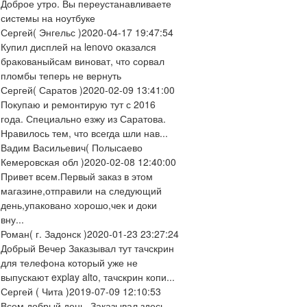
Доброе утро. Вы переустанавливаете
системы на ноутбуке
Сергей
( Энгельс )
2020-04-17 19:47:54
Купил дисплей на lenovo оказался
бракованыйсам виноват, что сорвал
пломбы теперь не вернуть
Сергей
( Саратов )
2020-02-09 13:41:00
Покупаю и ремонтирую тут с 2016
года. Специально езжу из Саратова.
Нравилось тем, что всегда шли нав...
Вадим Васильевич
( Полысаево
Кемеровская обл )
2020-02-08 12:40:00
Привет всем.Первый заказ в этом
магазине,отправили на следующий
день,упаковано хорошо,чек и доки
вну...
Роман
( г. Задонск )
2020-01-23 23:27:24
Добрый Вечер Заказывал тут тачскрин
для телефона который уже не
выпускают explay alto, тачскрин копи...
Сергей
( Чита )
2019-07-09 12:10:53
Всем добрый день. Заказывал здесь