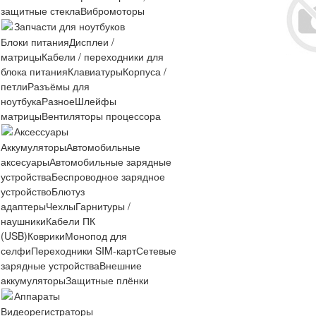
защитные стекла
Вибромоторы
Запчасти для ноутбуков
Блоки питания
Дисплеи /
матрицы
Кабели / переходники для
блока питания
Клавиатуры
Корпуса /
петли
Разъёмы для
ноутбука
Разное
Шлейфы
матрицы
Вентиляторы процессора
Аксессуары
Аккумуляторы
Автомобильные
аксесуары
Автомобильные зарядные
устройства
Беспроводное зарядное
устройство
Блютуз
адаптеры
Чехлы
Гарнитуры /
наушники
Кабели ПК
(USB)
Коврики
Монопод для
селфи
Переходники SIM-карт
Сетевые
зарядные устройства
Внешние
аккумуляторы
Защитные плёнки
Аппараты
Видеорегистраторы