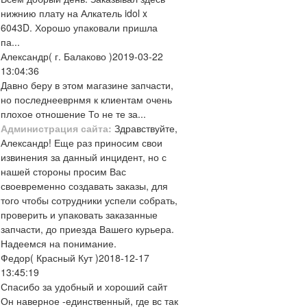
нижнию плату на Алкатель idol x
6043D. Хорошо упаковали пришла
па...
Александр
( г. Балаково )
2019-03-22
13:04:36
Давно беру в этом магазине запчасти,
но последнееврнмя к клиентам очень
плохое отношение То не те за...
Администрация сайта:
Здравствуйте,
Александр! Еще раз приносим свои
извинения за данный инцидент, но с
нашей стороны просим Вас
своевременно создавать заказы, для
того чтобы сотрудники успели собрать,
проверить и упаковать заказанные
запчасти, до приезда Вашего курьера.
Надеемся на понимание.
Федор
( Красный Кут )
2018-12-17
13:45:19
Спасибо за удобный и хороший сайт
Он наверное -единственный, где вс так