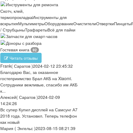
Инструменты для ремонта
Скотч, клей,
термопрокладка
Инструменты для
вскрытия
Мультиметры
Оборудование
Очистители
Отвертки
Пинцеты
/ Струбцыны
Трафареты
Всё для пайки
Запчасти для смарт-часов
Доноры с разбора
Гостевая книга
92
Читать отзывы
Frank
( Саратов )
2024-02-12 23:45:32
Благодарю Вас, за оказанное
гостеприимство Брал АКБ на Xiaomi.
Сотрудники вежливые, спасибо им АКБ
к...
Алексей
( Саратов )
2024-02-09
14:24:26
Вс супер Купил дисплей на Самсунг А7
2018 года. Установил. Теперь телефон
как новый
Мария
( Энгельс )
2023-08-15 08:21:39