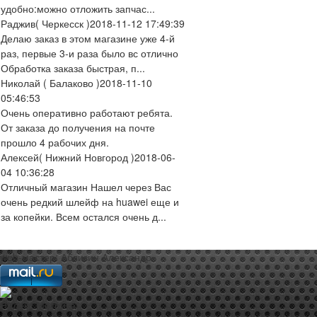
удобно:можно отложить запчас...
Раджив
( Черкесск )
2018-11-12 17:49:39
Делаю заказ в этом магазине уже 4-й
раз, первые 3-и раза было вс отлично
Обработка заказа быстрая, п...
Николай
( Балаково )
2018-11-10
05:46:53
Очень оперативно работают ребята.
От заказа до получения на почте
прошло 4 рабочих дня.
Алексей
( Нижний Новгород )
2018-06-
04 10:36:28
Отличный магазин Нашел через Вас
очень редкий шлейф на huawei еще и
за копейки. Всем остался очень д...
web-мастер:
Аблизин Александр