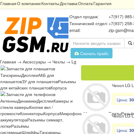
Главная
О компании
Контакты
Доставка
Оплата
Гарантия
Отдел продаж:
+7(917) 985-
Технический отдел:
+7(937) 258-
email:
zip-gsm@mai
Скачать прайс
Главная
→
Аксессуары
→
Чехлы
→
Lg
Запчасти для планшетов
Тачскрины
Дисплеи
АКБ для
планшетов
ЗУ для планшетов
Разъемы
Чехол LG L
для китайских планшетов
Корпуса
Запчасти для телефонов
Цена:
30
Антенны
Динамики
Дисплеи
Камеры и
стекла камеры
Кнопки вкл /
громкости
Коннекторы
Корпуса
Микрофоны
Микросхемы
Платы
Разъё
Чехол LG 
аккумулятора
Разъемы симкарт,
лотки
Разъёмы
Цена:
30
системные
Шлейфы
Тачскрины,