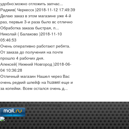
удобно:можно отложить запчас...
Раджив
( Черкесск )
2018-11-12 17:49:39
Делаю заказ в этом магазине уже 4-й
раз, первые 3-и раза было вс отлично
Обработка заказа быстрая, п...
Николай
( Балаково )
2018-11-10
05:46:53
Очень оперативно работают ребята.
От заказа до получения на почте
прошло 4 рабочих дня.
Алексей
( Нижний Новгород )
2018-06-
04 10:36:28
Отличный магазин Нашел через Вас
очень редкий шлейф на huawei еще и
за копейки. Всем остался очень д...
web-мастер:
Аблизин Александр