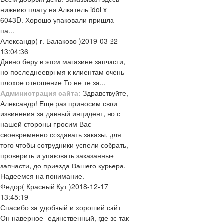
нижнию плату на Алкатель idol x
6043D. Хорошо упаковали пришла
па...
Александр
( г. Балаково )
2019-03-22
13:04:36
Давно беру в этом магазине запчасти,
но последнееврнмя к клиентам очень
плохое отношение То не те за...
Администрация сайта:
Здравствуйте,
Александр! Еще раз приносим свои
извинения за данный инцидент, но с
нашей стороны просим Вас
своевременно создавать заказы, для
того чтобы сотрудники успели собрать,
проверить и упаковать заказанные
запчасти, до приезда Вашего курьера.
Надеемся на понимание.
Федор
( Красный Кут )
2018-12-17
13:45:19
Спасибо за удобный и хороший сайт
Он наверное -единственный, где вс так