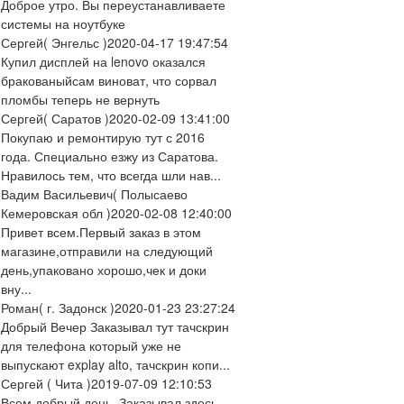
Доброе утро. Вы переустанавливаете
системы на ноутбуке
Сергей
( Энгельс )
2020-04-17 19:47:54
Купил дисплей на lenovo оказался
бракованыйсам виноват, что сорвал
пломбы теперь не вернуть
Сергей
( Саратов )
2020-02-09 13:41:00
Покупаю и ремонтирую тут с 2016
года. Специально езжу из Саратова.
Нравилось тем, что всегда шли нав...
Вадим Васильевич
( Полысаево
Кемеровская обл )
2020-02-08 12:40:00
Привет всем.Первый заказ в этом
магазине,отправили на следующий
день,упаковано хорошо,чек и доки
вну...
Роман
( г. Задонск )
2020-01-23 23:27:24
Добрый Вечер Заказывал тут тачскрин
для телефона который уже не
выпускают explay alto, тачскрин копи...
Сергей
( Чита )
2019-07-09 12:10:53
Всем добрый день. Заказывал здесь