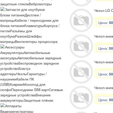
защитные стекла
Вибромоторы
Запчасти для ноутбуков
Чехол LG O
Блоки питания
Дисплеи /
матрицы
Кабели / переходники для
Цена:
50
блока питания
Клавиатуры
Корпуса /
петли
Разъёмы для
ноутбука
Разное
Шлейфы
Чехол-книж
матрицы
Вентиляторы процессора
Аксессуары
Цена:
50
Аккумуляторы
Автомобильные
аксесуары
Автомобильные зарядные
Чехол-книж
устройства
Беспроводное зарядное
устройство
Блютуз
адаптеры
Чехлы
Гарнитуры /
Цена:
50
наушники
Кабели ПК
(USB)
Коврики
Монопод для
Чехол-книж
селфи
Переходники SIM-карт
Сетевые
зарядные устройства
Внешние
Цена:
50
аккумуляторы
Защитные плёнки
Аппараты
Видеорегистраторы