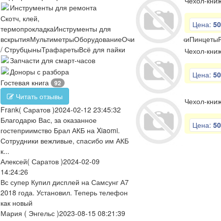
Чехол-книж
Инструменты для ремонта
Скотч, клей,
Цена:
50
термопрокладка
Инструменты для
вскрытия
Мультиметры
Оборудование
Очистители
Отвертки
Пинцеты
/ Струбцыны
Трафареты
Всё для пайки
Чехол-книж
Запчасти для смарт-часов
Доноры с разбора
Цена:
50
Гостевая книга
92
Читать отзывы
Чехол-книж
Frank
( Саратов )
2024-02-12 23:45:32
Благодарю Вас, за оказанное
Цена:
50
гостеприимство Брал АКБ на Xiaomi.
Сотрудники вежливые, спасибо им АКБ
к...
Алексей
( Саратов )
2024-02-09
14:24:26
Вс супер Купил дисплей на Самсунг А7
2018 года. Установил. Теперь телефон
как новый
Мария
( Энгельс )
2023-08-15 08:21:39