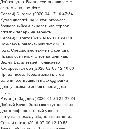
Доброе утро. Вы переустанавливаете
системы на ноутбуке
Сергей
( Энгельс )
2020-04-17 19:47:54
Купил дисплей на lenovo оказался
бракованыйсам виноват, что сорвал
пломбы теперь не вернуть
Сергей
( Саратов )
2020-02-09 13:41:00
Покупаю и ремонтирую тут с 2016
года. Специально езжу из Саратова.
Нравилось тем, что всегда шли нав...
Вадим Васильевич
( Полысаево
Кемеровская обл )
2020-02-08 12:40:00
Привет всем.Первый заказ в этом
магазине,отправили на следующий
день,упаковано хорошо,чек и доки
вну...
Роман
( г. Задонск )
2020-01-23 23:27:24
Добрый Вечер Заказывал тут тачскрин
для телефона который уже не
выпускают explay alto, тачскрин копи...
Сергей
( Чита )
2019-07-09 12:10:53
Всем добрый день. Заказывал здесь