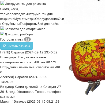
Инструменты для ремонта
Скотч, клей,
термопрокладка
Инструменты для
вскрытия
Мультиметры
Оборудование
Очистители
Отвертки
Пинцеты
/ Струбцыны
Трафареты
Всё для пайки
Запчасти для смарт-часов
Доноры с разбора
Гостевая книга
92
Читать отзывы
Frank
( Саратов )
2024-02-12 23:45:32
Благодарю Вас, за оказанное
гостеприимство Брал АКБ на Xiaomi.
Сотрудники вежливые, спасибо им АКБ
к...
Алексей
( Саратов )
2024-02-09
14:24:26
Вс супер Купил дисплей на Самсунг А7
2018 года. Установил. Теперь телефон
как новый
Мария
( Энгельс )
2023-08-15 08:21:39