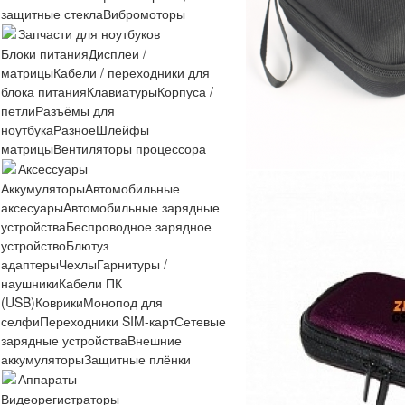
защитные стекла
Вибромоторы
Запчасти для ноутбуков
Блоки питания
Дисплеи /
матрицы
Кабели / переходники для
блока питания
Клавиатуры
Корпуса /
петли
Разъёмы для
ноутбука
Разное
Шлейфы
матрицы
Вентиляторы процессора
Аксессуары
Аккумуляторы
Автомобильные
аксесуары
Автомобильные зарядные
устройства
Беспроводное зарядное
устройство
Блютуз
адаптеры
Чехлы
Гарнитуры /
наушники
Кабели ПК
(USB)
Коврики
Монопод для
селфи
Переходники SIM-карт
Сетевые
зарядные устройства
Внешние
аккумуляторы
Защитные плёнки
Аппараты
Видеорегистраторы