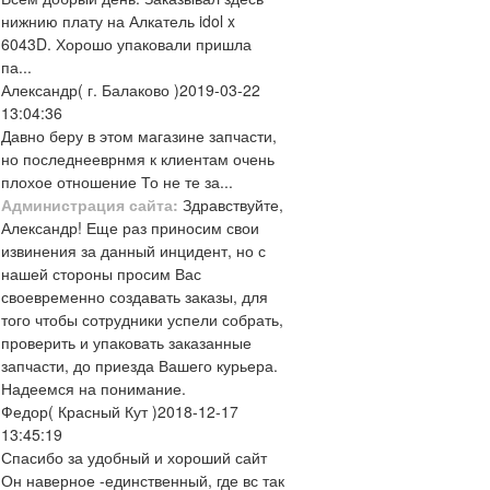
нижнию плату на Алкатель idol x
6043D. Хорошо упаковали пришла
па...
Александр
( г. Балаково )
2019-03-22
13:04:36
Давно беру в этом магазине запчасти,
но последнееврнмя к клиентам очень
плохое отношение То не те за...
Администрация сайта:
Здравствуйте,
Александр! Еще раз приносим свои
извинения за данный инцидент, но с
нашей стороны просим Вас
своевременно создавать заказы, для
того чтобы сотрудники успели собрать,
проверить и упаковать заказанные
запчасти, до приезда Вашего курьера.
Надеемся на понимание.
Федор
( Красный Кут )
2018-12-17
13:45:19
Спасибо за удобный и хороший сайт
Он наверное -единственный, где вс так