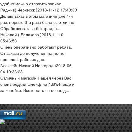
удобно:можно отложить запчас...
Раджив
( Черкесск )
2018-11-12 17:49:39
Делаю заказ в этом магазине уже 4-й
раз, первые 3-и раза было вс отлично
Обработка заказа быстрая, п...
Николай
( Балаково )
2018-11-10
05:46:53
Очень оперативно работают ребята.
От заказа до получения на почте
прошло 4 рабочих дня.
Алексей
( Нижний Новгород )
2018-06-
04 10:36:28
Отличный магазин Нашел через Вас
очень редкий шлейф на huawei еще и
за копейки. Всем остался очень д...
web-мастер:
Аблизин Александр