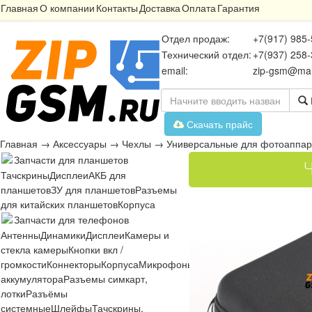
Главная
О компании
Контакты
Доставка
Оплата
Гарантия
Отдел продаж:
+7(917) 985-
Технический отдел:
+7(937) 258-
email:
zip-gsm@mai
Скачать прайс
Главная
→
Аксессуары
→
Чехлы
→
Универсальные для фотоаппар
Запчасти для планшетов
Тачскрины
Дисплеи
АКБ для
планшетов
ЗУ для планшетов
Разъемы
для китайских планшетов
Корпуса
Запчасти для телефонов
Антенны
Динамики
Дисплеи
Камеры и
стекла камеры
Кнопки вкл /
громкости
Коннекторы
Корпуса
Микрофоны
Микросхемы
Платы
Разъё
аккумулятора
Разъемы симкарт,
лотки
Разъёмы
системные
Шлейфы
Тачскрины,