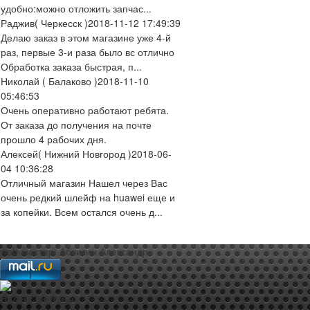
удобно:можно отложить запчас...
Раджив
( Черкесск )
2018-11-12 17:49:39
Делаю заказ в этом магазине уже 4-й
раз, первые 3-и раза было вс отлично
Обработка заказа быстрая, п...
Николай
( Балаково )
2018-11-10
05:46:53
Очень оперативно работают ребята.
От заказа до получения на почте
прошло 4 рабочих дня.
Алексей
( Нижний Новгород )
2018-06-
04 10:36:28
Отличный магазин Нашел через Вас
очень редкий шлейф на huawei еще и
за копейки. Всем остался очень д...
web-мастер:
Аблизин Александр