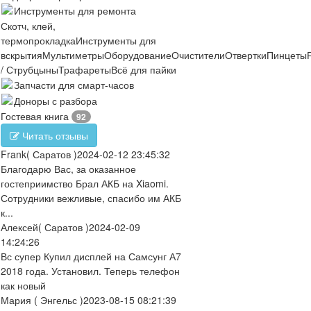
Инструменты для ремонта
Скотч, клей,
термопрокладка
Инструменты для
вскрытия
Мультиметры
Оборудование
Очистители
Отвертки
Пинцеты
/ Струбцыны
Трафареты
Всё для пайки
Запчасти для смарт-часов
Доноры с разбора
Гостевая книга
92
Читать отзывы
Frank
( Саратов )
2024-02-12 23:45:32
Благодарю Вас, за оказанное
гостеприимство Брал АКБ на Xiaomi.
Сотрудники вежливые, спасибо им АКБ
к...
Алексей
( Саратов )
2024-02-09
14:24:26
Вс супер Купил дисплей на Самсунг А7
2018 года. Установил. Теперь телефон
как новый
Мария
( Энгельс )
2023-08-15 08:21:39