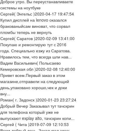
Доброе утро. Вы переустанавливаете
системы на ноутбуке
Сергей
( Энгельс )
2020-04-17 19:47:54
Купил дисплей на lenovo оказался
бракованыйсам виноват, что сорвал
пломбы теперь не вернуть
Сергей
( Саратов )
2020-02-09 13:41:00
Покупаю и ремонтирую тут с 2016
года. Специально езжу из Саратова.
Нравилось тем, что всегда шли нав...
Вадим Васильевич
( Полысаево
Кемеровская обл )
2020-02-08 12:40:00
Привет всем.Первый заказ в этом
магазине,отправили на следующий
день,упаковано хорошо,чек и доки
вну...
Роман
( г. Задонск )
2020-01-23 23:27:24
Добрый Вечер Заказывал тут тачскрин
для телефона который уже не
выпускают explay alto, тачскрин копи...
Сергей
( Чита )
2019-07-09 12:10:53
Всем добрый день. Заказывал здесь