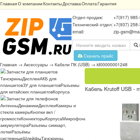
Главная
О компании
Контакты
Доставка
Оплата
Гарантия
Отдел продаж:
+7(917) 985-
Технический отдел:
+7(937) 258-
email:
zip-gsm@mai
Скачать прайс
Главная
→
Аксессуары
→
Кабели ПК (USB)
→
id00000001248
Запчасти для планшетов
Тачскрины
Дисплеи
АКБ для
планшетов
ЗУ для планшетов
Разъемы
Кабель Krutoff USB -
для китайских планшетов
Корпуса
Запчасти для телефонов
Антенны
Динамики
Дисплеи
Камеры и
стекла камеры
Кнопки вкл /
громкости
Коннекторы
Корпуса
Микрофоны
Микросхемы
Платы
Разъё
аккумулятора
Разъемы симкарт,
лотки
Разъёмы
системные
Шлейфы
Тачскрины,