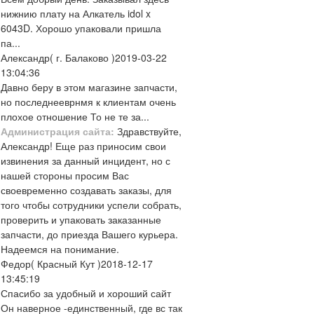
нижнию плату на Алкатель idol x
6043D. Хорошо упаковали пришла
па...
Александр
( г. Балаково )
2019-03-22
13:04:36
Давно беру в этом магазине запчасти,
но последнееврнмя к клиентам очень
плохое отношение То не те за...
Администрация сайта:
Здравствуйте,
Александр! Еще раз приносим свои
извинения за данный инцидент, но с
нашей стороны просим Вас
своевременно создавать заказы, для
того чтобы сотрудники успели собрать,
проверить и упаковать заказанные
запчасти, до приезда Вашего курьера.
Надеемся на понимание.
Федор
( Красный Кут )
2018-12-17
13:45:19
Спасибо за удобный и хороший сайт
Он наверное -единственный, где вс так