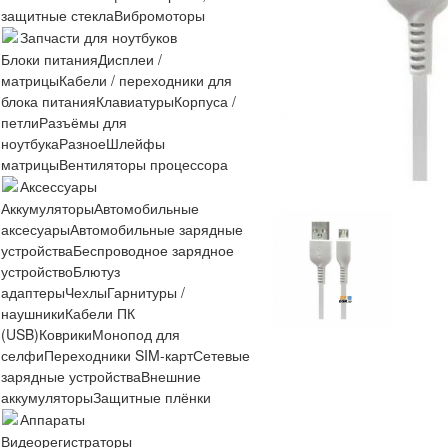
защитные стекла
Вибромоторы
Запчасти для ноутбуков
Блоки питания
Дисплеи /
матрицы
Кабели / переходники для
блока питания
Клавиатуры
Корпуса /
петли
Разъёмы для
ноутбука
Разное
Шлейфы
матрицы
Вентиляторы процессора
Аксессуары
Аккумуляторы
Автомобильные
аксесуары
Автомобильные зарядные
устройства
Беспроводное зарядное
устройство
Блютуз
адаптеры
Чехлы
Гарнитуры /
наушники
Кабели ПК
(USB)
Коврики
Монопод для
селфи
Переходники SIM-карт
Сетевые
зарядные устройства
Внешние
аккумуляторы
Защитные плёнки
Аппараты
Видеорегистраторы