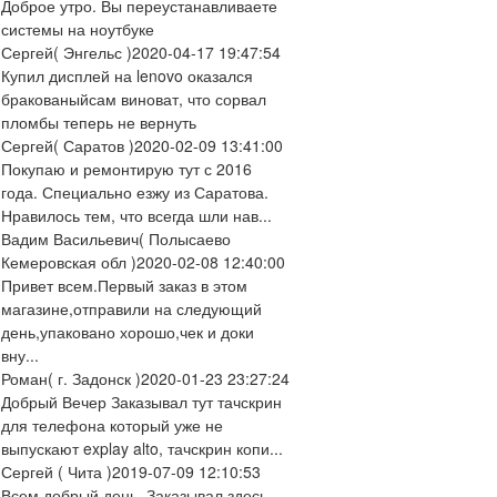
Доброе утро. Вы переустанавливаете
системы на ноутбуке
Сергей
( Энгельс )
2020-04-17 19:47:54
Купил дисплей на lenovo оказался
бракованыйсам виноват, что сорвал
пломбы теперь не вернуть
Сергей
( Саратов )
2020-02-09 13:41:00
Покупаю и ремонтирую тут с 2016
года. Специально езжу из Саратова.
Нравилось тем, что всегда шли нав...
Вадим Васильевич
( Полысаево
Кемеровская обл )
2020-02-08 12:40:00
Привет всем.Первый заказ в этом
магазине,отправили на следующий
день,упаковано хорошо,чек и доки
вну...
Роман
( г. Задонск )
2020-01-23 23:27:24
Добрый Вечер Заказывал тут тачскрин
для телефона который уже не
выпускают explay alto, тачскрин копи...
Сергей
( Чита )
2019-07-09 12:10:53
Всем добрый день. Заказывал здесь