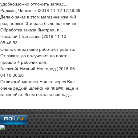
удобно:можно отложить запчас...
Раджив
( Черкесск )
2018-11-12 17:49:39
Делаю заказ в этом магазине уже 4-й
раз, первые 3-и раза было вс отлично
Обработка заказа быстрая, п...
Николай
( Балаково )
2018-11-10
05:46:53
Очень оперативно работают ребята.
От заказа до получения на почте
прошло 4 рабочих дня.
Алексей
( Нижний Новгород )
2018-06-
04 10:36:28
Отличный магазин Нашел через Вас
очень редкий шлейф на huawei еще и
за копейки. Всем остался очень д...
web-мастер:
Аблизин Александр