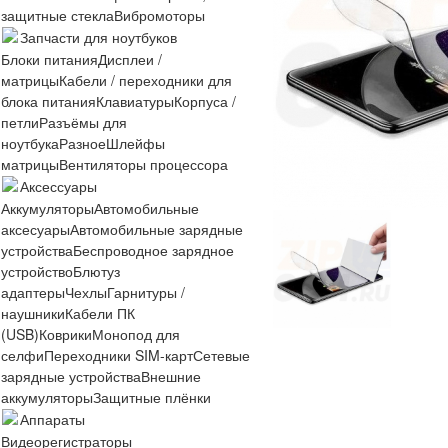
защитные стекла
Вибромоторы
Запчасти для ноутбуков
Блоки питания
Дисплеи /
матрицы
Кабели / переходники для
блока питания
Клавиатуры
Корпуса /
петли
Разъёмы для
ноутбука
Разное
Шлейфы
матрицы
Вентиляторы процессора
Аксессуары
Аккумуляторы
Автомобильные
аксесуары
Автомобильные зарядные
устройства
Беспроводное зарядное
устройство
Блютуз
адаптеры
Чехлы
Гарнитуры /
наушники
Кабели ПК
(USB)
Коврики
Монопод для
селфи
Переходники SIM-карт
Сетевые
зарядные устройства
Внешние
аккумуляторы
Защитные плёнки
Аппараты
Видеорегистраторы