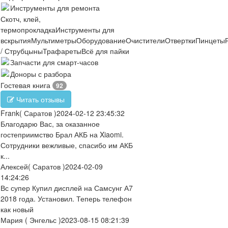
Инструменты для ремонта
Скотч, клей,
термопрокладка
Инструменты для
вскрытия
Мультиметры
Оборудование
Очистители
Отвертки
Пинцеты
/ Струбцыны
Трафареты
Всё для пайки
Запчасти для смарт-часов
Доноры с разбора
Гостевая книга
92
Читать отзывы
Frank
( Саратов )
2024-02-12 23:45:32
Благодарю Вас, за оказанное
гостеприимство Брал АКБ на Xiaomi.
Сотрудники вежливые, спасибо им АКБ
к...
Алексей
( Саратов )
2024-02-09
14:24:26
Вс супер Купил дисплей на Самсунг А7
2018 года. Установил. Теперь телефон
как новый
Мария
( Энгельс )
2023-08-15 08:21:39