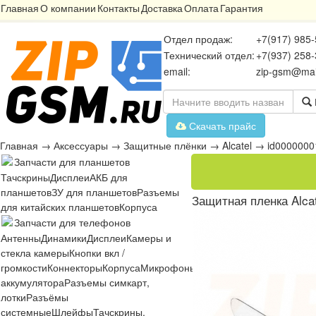
Главная
О компании
Контакты
Доставка
Оплата
Гарантия
Отдел продаж:
+7(917) 985-
Технический отдел:
+7(937) 258-
email:
zip-gsm@mai
Скачать прайс
Главная
→
Аксессуары
→
Защитные плёнки
→
Alcatel
→
id0000000
Запчасти для планшетов
Тачскрины
Дисплеи
АКБ для
планшетов
ЗУ для планшетов
Разъемы
Защитная пленка Alca
для китайских планшетов
Корпуса
Запчасти для телефонов
Антенны
Динамики
Дисплеи
Камеры и
стекла камеры
Кнопки вкл /
громкости
Коннекторы
Корпуса
Микрофоны
Микросхемы
Платы
Разъё
аккумулятора
Разъемы симкарт,
лотки
Разъёмы
системные
Шлейфы
Тачскрины,